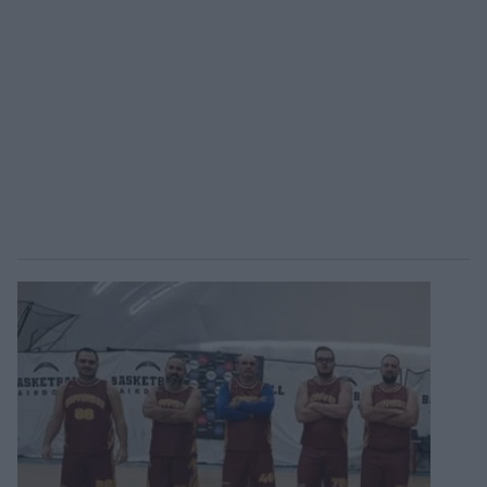
ΟΠΑΠ BASKET LEAGUE
Άρσεναλ
Προολυμπιακό τουρνουά μπάσκετ
Γιουβέντους
BASKETAKI
Μίλαν
EUROBASKET U20
Ίντερ
Τουρνουά Ακρόπολις 2025
Μπάγερν Μονάχου
Παρί Σεν Ζερμέν