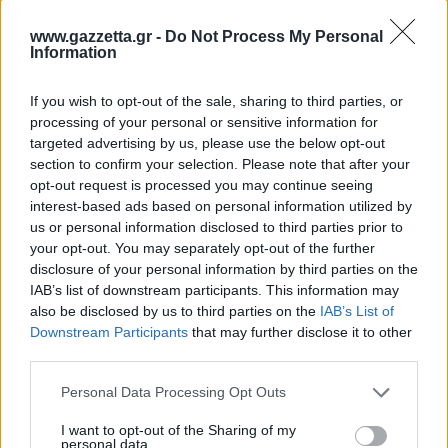
www.gazzetta.gr -
Do Not Process My Personal
Information
Για να προσθέσεις το σχόλιο
If you wish to opt-out of the sale, sharing to third parties, or
σου πρέπει να συνδεθείς
processing of your personal or sensitive information for
στο my gazzetta!
targeted advertising by us, please use the below opt-out
section to confirm your selection. Please note that after your
opt-out request is processed you may continue seeing
Εγγραφή
Σύνδεση
interest-based ads based on personal information utilized by
us or personal information disclosed to third parties prior to
your opt-out. You may separately opt-out of the further
disclosure of your personal information by third parties on the
IAB’s list of downstream participants. This information may
also be disclosed by us to third parties on the
IAB’s List of
Downstream Participants
that may further disclose it to other
third parties.
Please note that this website/app uses one or more Google
Personal Data Processing Opt Outs
services and may gather and store information including but
not limited to your visit or usage behaviour. You may click to
I want to opt-out of the Sharing of my
personal data.