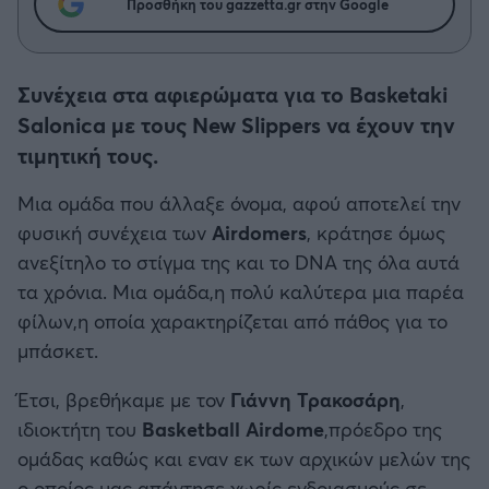
Η μητρότητα στον πάγκο
Προσθήκη του gazzetta.gr στην Google
Δημήτρης Τσορμπατζόγλου
Μπάσκετ: Τουρκία
Συνεντεύξεις
Άρης
Μεγάλη μου Αγάπη
Κύπελλο Ελλάδας Μπάσκετ
Μια Ιστορία από την Πόλη
Συνέχεια στα αφιερώματα για το Basketaki
Λεβαδειακός
Salonica με τους New Slippers να έχουν την
Μπάσκετ: Γερμανία
ΟΦΗ
τιμητική τους.
Μπάσκετ: Ιταλία
Μια ομάδα που άλλαξε όνομα, αφού αποτελεί την
Βόλος
φυσική συνέχεια των
Airdomers
, κράτησε όμως
Μπάσκετ: Γαλλία
ανεξίτηλο το στίγμα της και το DNA της όλα αυτά
Ατρόμητος Αθηνών
τα χρόνια. Μια ομάδα,η πολύ καλύτερα μια παρέα
ABA LIGA
φίλων,η οποία χαρακτηρίζεται από πάθος για το
Κηφισιά
μπάσκετ.
NCAA
Αστέρας Τρίπολης
Έτσι, βρεθήκαμε με τον
Γιάννη Τρακοσάρη
,
Μπάσκετ: Ισραήλ
ιδιοκτήτη του
Basketball Airdome
,πρόεδρο της
Παναιτωλικός
ομάδας καθώς και εναν εκ των αρχικών μελών της
Μπάσκετ: Λιθουανία
ο οποίος μας απάντησε χωρίς ενδοιασμούς σε