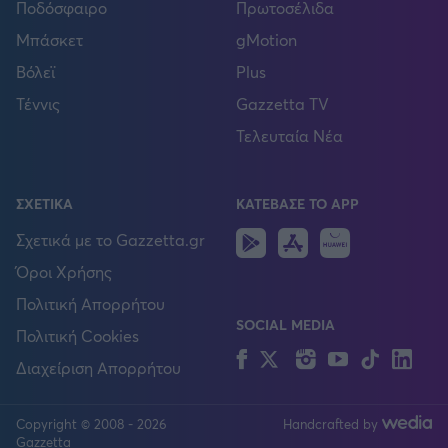
Ποδόσφαιρο
Πρωτοσέλιδα
Μπάσκετ
gMotion
Βόλεϊ
Plus
Τέννις
Gazzetta TV
Τελευταία Νέα
ΣΧΕΤΙΚΑ
ΚΑΤΕΒΑΣΕ ΤΟ APP
Android
IOS
Huawei
Σχετικά με το Gazzetta.gr
Όροι Χρήσης
Πολιτική Απορρήτου
SOCIAL MEDIA
Πολιτική Cookies
Facebook
Twitter
Instagram
YouTube
TikTok
Lin
Διαχείριση Απορρήτου
Copyright © 2008 - 2026
Handcrafted by
FOLLOW US
Gazzetta