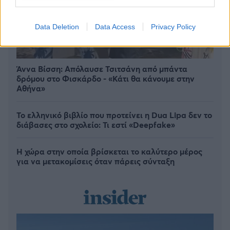
Data Deletion
Data Access
Privacy Policy
Άννα Βίσση: Απόλαυσε Τσιτσάνη από μπάντα
δρόμου στο Φισκάρδο - «Κάτι θα κάνουμε στην
Αθήνα»
Το ελληνικό βιβλίο που προτείνει η Dua Lipa δεν το
διάβασες στο σχολείο: Τι εστί «Deepfake»
Η χώρα στην οποία βρίσκεται το καλύτερο μέρος
για να μετακομίσεις όταν πάρεις σύνταξη