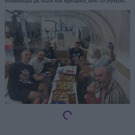
συνδυασμό με σώοι και αβλαβείς από το γήπεδο.