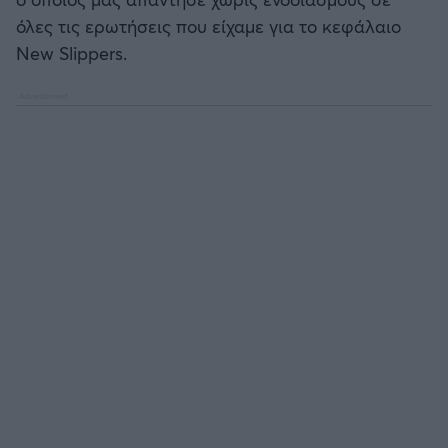
Καλαμάτα
όλες τις ερωτήσεις που είχαμε για το κεφάλαιο
Μπάσκετ: Κίνα
New Slippers.
Ηρακλής
Προολυμπιακό Τουρνουά
Μπαρτσελόνα
Προκριματικά EUROBASKET
Ρεάλ Μαδρίτης
EUROBASKET 2025
Ατλέτικο Μαδρίτης
Προκριματικά MUNDOBASKET
Μάντσεστερ Γιουνάιτεντ
Παγκόσμιο Κύπελλο
Μάντσεστερ Σίτι
EUROBASKET Γυναικών 2025
Λίβερπουλ
Ολυμπιακοί Αγώνες Μπάσκετ
Τσέλσι