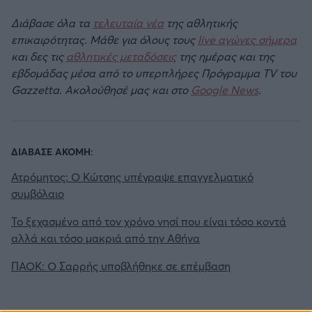
Διάβασε όλα τα
τελευταία νέα
της αθλητικής
επικαιρότητας. Μάθε για όλους τους
live αγώνες σήμερα
και δες τις
αθλητικές μεταδόσεις
της ημέρας και της
εβδομάδας μέσα από το υπερπλήρες Πρόγραμμα TV του
Gazzetta. Ακολούθησέ μας και στο
Google News
.
ΔΙΑΒΑΣΕ ΑΚΟΜΗ:
Ατρόμητος: Ο Κώτσης υπέγραψε επαγγελματικό
συμβόλαιο
To ξεχασμένο από τον χρόνο νησί που είναι τόσο κοντά
αλλά και τόσο μακριά από την Αθήνα
ΠΑΟΚ: Ο Σαρρής υποβλήθηκε σε επέμβαση