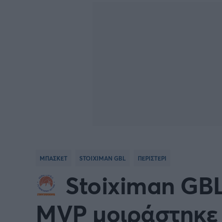
BASKETBALL CHAMPIONS
Γιώργος Τσακίρης
NBA
Πυγμαχία
LEAGUE
VTB LEAGUE
Α1 Μπ
Μπάσκετ: Ισπανία
Μπάσκ
Μπάσκετ: Ιταλία
Μπάσκ
Μπάσκετ: Ισραήλ
Μπάσκ
ΜΠΑΣΚΕΤ
STOIXIMAN GBL
ΠΕΡΙΣΤΕΡΙ
Προκριματικά EUROBASKET
EURO
Stoiximan GBL
EUROBASKET Γυναικών 2025
Ολυμπ
MVP μοιράστηκε σ