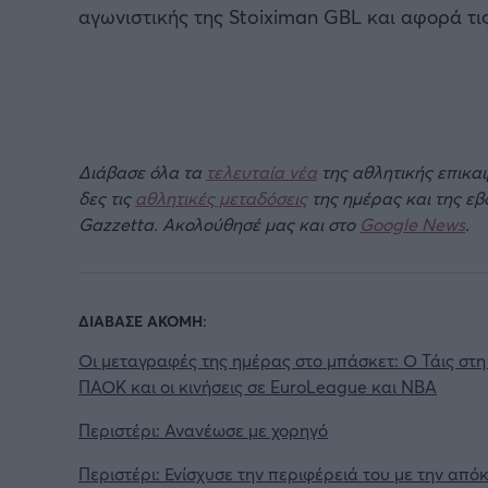
αγωνιστικής της Stoiximan GBL και αφορά τι
Διάβασε όλα τα
τελευταία νέα
της αθλητικής επικα
δες τις
αθλητικές μεταδόσεις
της ημέρας και της ε
Gazzetta. Ακολούθησέ μας και στο
Google News
.
ΔΙΑΒΑΣΕ ΑΚΟΜΗ:
Οι μεταγραφές της ημέρας στο μπάσκετ: Ο Τάις στη
ΠΑΟΚ και οι κινήσεις σε EuroLeague και NBA
Περιστέρι: Ανανέωσε με χορηγό
Περιστέρι: Ενίσχυσε την περιφέρειά του με την από