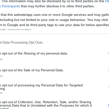
. This information may also be disclosed by us to third parties on the
IA
Participants
that may further disclose it to other third parties.
 Νίκολς του Κολοσσού H Hotels Collection
την 21η αγωνιστική της κανονικής περιόδου της
 that this website/app uses one or more Google services and may gath
MVP of the Week!
including but not limited to your visit or usage behaviour. You may click 
 to Google and its third-party tags to use your data for below specifi
ogle consent section.
τοί αθλητές αναδεικνύονται Stoiximan MVP of the
ς του Περιστερίου και Κολοσσού βγάζουν κορυφαίο
l Data Processing Opt Outs
o opt-out of the Sharing of my personal data.
In
o opt-out of the Sale of my Personal Data.
In
to opt-out of processing my Personal Data for Targeted
ing.
In
o opt-out of Collection, Use, Retention, Sale, and/or Sharing
ersonal Data that Is Unrelated with the Purposes for which it
lected.