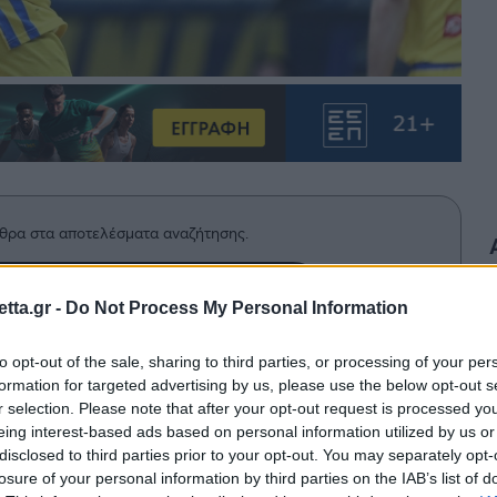
θρα στα αποτελέσματα αναζήτησης.
azzetta.gr στην Google
tta.gr -
Do Not Process My Personal Information
to opt-out of the sale, sharing to third parties, or processing of your per
formation for targeted advertising by us, please use the below opt-out s
ραβείο του MVP της αγωνιστικής στην
r selection. Please note that after your opt-out request is processed y
του Περιστερίου και τον Ντέιβιντ
eing interest-based ads based on personal information utilized by us or
disclosed to third parties prior to your opt-out. You may separately opt-
τούν.
losure of your personal information by third parties on the IAB’s list of