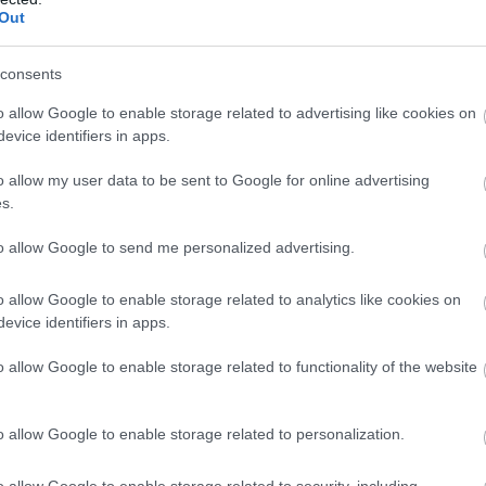
Out
consents
o allow Google to enable storage related to advertising like cookies on
αθμούς στο ranking. Ο 29χρονος Τάι Νίκολς των
evice identifiers in apps.
ου Αμαρουσίου Chery με 17 πόντους με 4/5 βολές,
o allow my user data to be sent to Google for online advertising
ίστ, 5 κερδισμένα φάουλ, 5 κλεψίματα, ένα λάθος σε
s.
to allow Google to send me personalized advertising.
 επικράτηση των «θαλασσί» στην Ρόδο στην
ους με 4/4 βολές, 10/12 δίποντα, 0/1 τρίποντο,
o allow Google to enable storage related to analytics like cookies on
3 φάουλ εναντίον, ένα κλέψιμο και ένα λάθος σε
evice identifiers in apps.
o allow Google to enable storage related to functionality of the website
o allow Google to enable storage related to personalization.
o allow Google to enable storage related to security, including