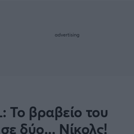
Μια Ιστο
Μιχάλης Τσαμπάς
Δημήτρης Τσ
WNBA
Άρση Βαρών
άσκετ Γυναικών
Α2 Μπάσκετ - ELITE LEAG
ετ: Τουρκία
Κύπελλο Ελλάδας Μπάσκε
FOLLOW US
ετ: Γαλλία
ABA LIGA
ετ: Λιθουανία
Μπάσκετ: Κίνα
Προκριματικά
BASKET 2025
: Το βραβείο του
MUNDOBASKET
ιακοί Αγώνες Μπάσκετ
ΟΠΑΠ BASKET LEAGUE
ε δύο... Νίκολς!