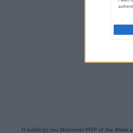
authenti
Η ανάδειξη του Stoiximan MVP of the Week γ