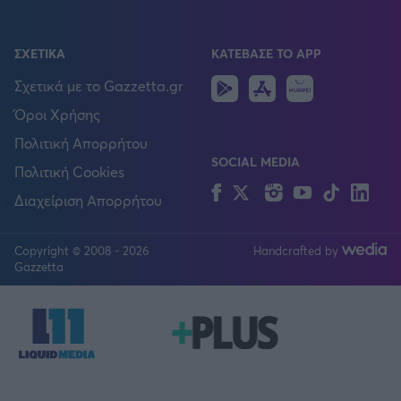
ΣΧΕΤΙΚΑ
ΚΑΤΕΒΑΣΕ ΤΟ APP
Android
IOS
Huawei
Σχετικά με το Gazzetta.gr
Όροι Χρήσης
Πολιτική Απορρήτου
SOCIAL MEDIA
Πολιτική Cookies
Facebook
Twitter
Instagram
YouTube
TikTok
Lin
Διαχείριση Απορρήτου
Copyright © 2008 - 2026
Handcrafted by
FOLLOW US
Gazzetta