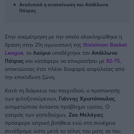
Καλαμάτα
Αναλυτικά η ανακοίνωση του Απόλλωνα
Πάτρας
Μπάσκετ: Κίνα
Ηρακλής
Προολυμπιακό Τουρνουά
Στην αναμέτρηση με την οποία ολοκληρώθηκε η
Μπαρτσελόνα
Προκριματικά EUROBASKET
δράση στην 21η αγωνιστική της
Stoiximan Basket
League
, το
Λαύριο
υποδέχτηκε τον
Απόλλωνα
Ρεάλ Μαδρίτης
EUROBASKET 2025
Πάτρας
και κατάφερε να επικρατήσει με
82-75
,
αποκτώντας έτσι πλέον διαφορά ασφαλείας από
Ατλέτικο Μαδρίτης
Προκριματικά MUNDOBASKET
την επικίνδυνη ζώνη.
Μάντσεστερ Γιουνάιτεντ
Κατά τη διάρκεια του παιχνιδιού, ο προπονητής
Παγκόσμιο Κύπελλο
των φιλοξενούμενων,
Γιάννης Χριστόπουλος
,
Μάντσεστερ Σίτι
αντιμετώπισε έκτακτο πρόβλημα υγείας. Ο
EUROBASKET Γυναικών 2025
γιατρός των γηπεδούχων,
Ζακ
Μελάγιες
Λίβερπουλ
πρόσφερε ιατρική βοήθεια ενώ στη συνέχεια
Ολυμπιακοί Αγώνες Μπάσκετ
συνέδραμε ώστε μετά το τέλος του ματς να του
Τσέλσι