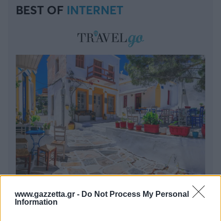
BEST OF
INTERNET
6 γραφικά χωριά των Κυκλάδων που αξίζει να
www.gazzetta.gr -
Do Not Process My Personal
ανακαλύψετε
Information