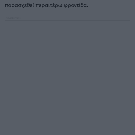
παρασχεθεί περαιτέρω φροντίδα.
ΟΠΑΠ BASKET LEAGUE
Άρσεναλ
Προολυμπιακό τουρνουά μπάσκετ
Γιουβέντους
BASKETAKI
Μίλαν
EUROBASKET U20
Ίντερ
Τουρνουά Ακρόπολις 2025
Μπάγερν Μονάχου
Παρί Σεν Ζερμέν