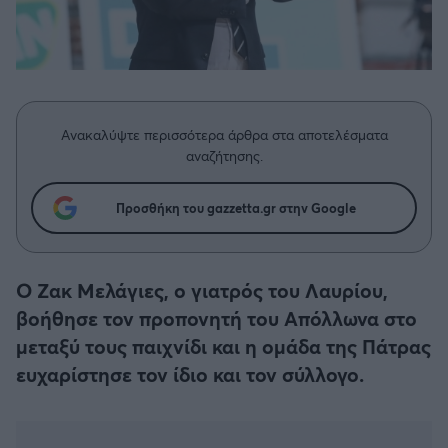
Η μητρότητα στον πάγκο
Δημήτρης Τσορμπατζόγλου
Μπάσκετ: Τουρκία
Συνεντεύξεις
Άρης
Μεγάλη μου Αγάπη
Κύπελλο Ελλάδας Μπάσκετ
Μια Ιστορία από την Πόλη
Λεβαδειακός
Μπάσκετ: Γερμανία
Ανακαλύψτε περισσότερα άρθρα στα αποτελέσματα
ΟΦΗ
αναζήτησης.
Μπάσκετ: Ιταλία
Βόλος
Προσθήκη του gazzetta.gr στην Google
Μπάσκετ: Γαλλία
Ατρόμητος Αθηνών
ABA LIGA
Ο Ζακ Μελάγιες, ο γιατρός του Λαυρίου,
Κηφισιά
βοήθησε τον προπονητή του Απόλλωνα στο
NCAA
μεταξύ τους παιχνίδι και η ομάδα της Πάτρας
Αστέρας Τρίπολης
ευχαρίστησε τον ίδιο και τον σύλλογο.
Μπάσκετ: Ισραήλ
Παναιτωλικός
Μπάσκετ: Λιθουανία