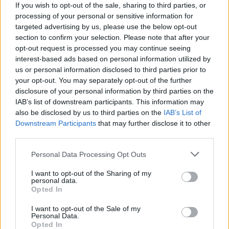
7 έξυπνα tips για να φτιάξετε γρήγορα τη βαλίτσα
If you wish to opt-out of the sale, sharing to third parties, or
των διακοπών
processing of your personal or sensitive information for
targeted advertising by us, please use the below opt-out
section to confirm your selection. Please note that after your
Η εξωτική παραλία της Πάργας που θα λατρέψετε
opt-out request is processed you may continue seeing
interest-based ads based on personal information utilized by
us or personal information disclosed to third parties prior to
your opt-out. You may separately opt-out of the further
disclosure of your personal information by third parties on the
IAB’s list of downstream participants. This information may
also be disclosed by us to third parties on the
IAB’s List of
Downstream Participants
that may further disclose it to other
third parties.
Please note that this website/app uses one or more Google
Personal Data Processing Opt Outs
services and may gather and store information including but
not limited to your visit or usage behaviour. You may click to
I want to opt-out of the Sharing of my
personal data.
grant or deny consent to Google and its third-party tags to
Opted In
use your data for below specified purposes in below Google
consent section.
I want to opt-out of the Sale of my
Personal Data.
Opted In