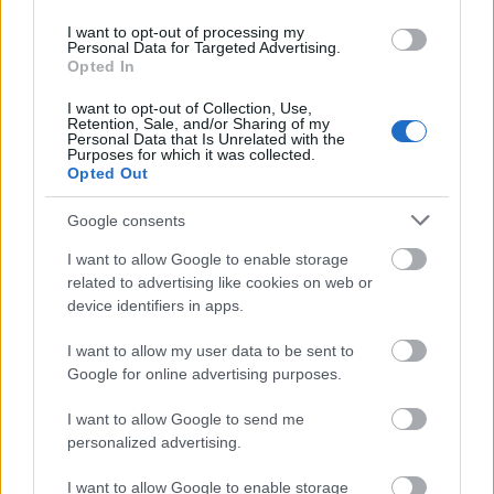
«Μου χρωστάς έναν Αύγουστο»: Όλοι μιλούν για τη
φράση που έγινε τραγούδι, κανείς δεν ξέρει από
I want to opt-out of processing my
Personal Data for Targeted Advertising.
πού προήλθε
Opted In
I want to opt-out of Collection, Use,
Ο χορηγός στη νέα φανέλα του Σαλάχ έκανε τους
Retention, Sale, and/or Sharing of my
Έλληνες να απορούν
Personal Data that Is Unrelated with the
Purposes for which it was collected.
Opted Out
Αποστολία Ζώη: Ποζάρει στην παραλία και
εντυπωσιάζει με το καλλίγραμμο σώμα της
Google consents
I want to allow Google to enable storage
related to advertising like cookies on web or
device identifiers in apps.
I want to allow my user data to be sent to
Google for online advertising purposes.
I want to allow Google to send me
personalized advertising.
I want to allow Google to enable storage