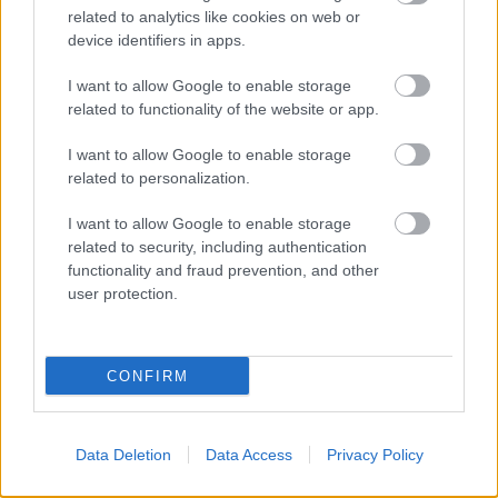
related to analytics like cookies on web or
device identifiers in apps.
I want to allow Google to enable storage
related to functionality of the website or app.
Πόσο δίνουν οι στοιχηματικές στον Μητσοτάκη
I want to allow Google to enable storage
related to personalization.
Τα 15 μεγάλα οδικά έργα που αλλάζουν τον χάρτη -
Πότε ολοκληρώνονται, ποια καθυστερούν
I want to allow Google to enable storage
related to security, including authentication
Το χρονοδιάγραμμα για την αποκατάσταση της
functionality and fraud prevention, and other
Δυτικής Αττικής μετά τη φωτιά
user protection.
CONFIRM
Data Deletion
Data Access
Privacy Policy