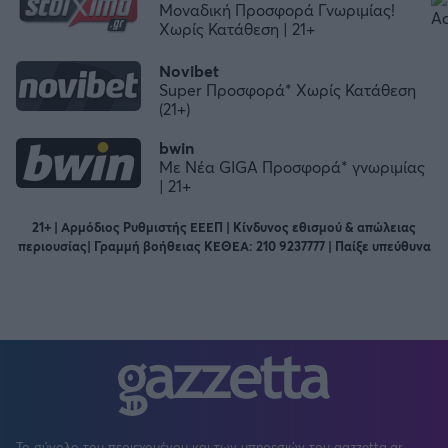
Μοναδική Προσφορά Γνωριμίας!
Χωρίς Κατάθεση | 21+
Novibet
Super Προσφορά* Χωρίς Κατάθεση
(21+)
bwin
Με Νέα GIGA Προσφορά* γνωριμίας
| 21+
21+ | Αρμόδιος Ρυθμιστής ΕΕΕΠ | Κίνδυνος εθισμού & απώλειας
περιουσίας| Γραμμή βοήθειας ΚΕΘΕΑ: 210 9237777 | Παίξε υπεύθυνα
Το σύνολο του περιεχομένου και των υπηρεσιών του gazzetta.gr