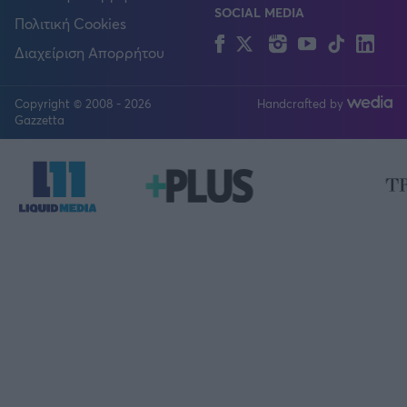
SOCIAL MEDIA
Πολιτική Cookies
Facebook
Twitter
Instagram
YouTube
TikTok
Lin
Διαχείριση Απορρήτου
Copyright © 2008 - 2026
Handcrafted by
FOLLOW US
Gazzetta