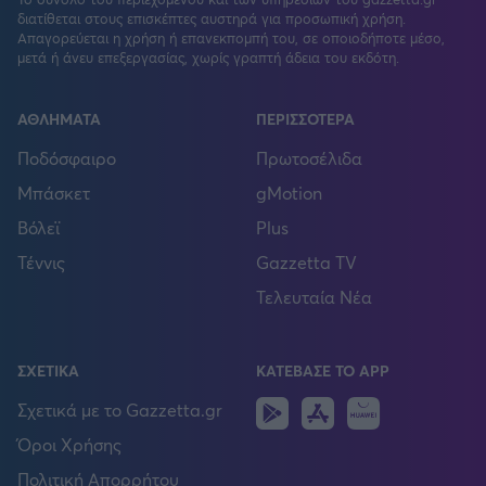
διατίθεται στους επισκέπτες αυστηρά για προσωπική χρήση.
Απαγορεύεται η χρήση ή επανεκπομπή του, σε οποιοδήποτε μέσο,
μετά ή άνευ επεξεργασίας, χωρίς γραπτή άδεια του εκδότη.
ΑΘΛΗΜΑΤΑ
ΠΕΡΙΣΣΟΤΕΡΑ
Ποδόσφαιρο
Πρωτοσέλιδα
Μπάσκετ
gMotion
Βόλεϊ
Plus
Τέννις
Gazzetta TV
Τελευταία Νέα
ΣΧΕΤΙΚΑ
ΚΑΤΕΒΑΣΕ ΤΟ APP
Android
IOS
Huawei
Σχετικά με το Gazzetta.gr
Όροι Χρήσης
Πολιτική Απορρήτου