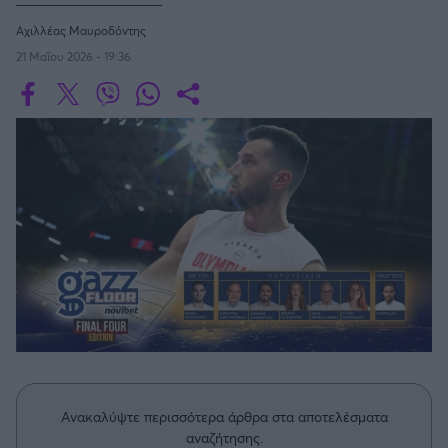
Οδηγός F1
CEV Cup
Τεχνολογία
Παναγιώτης Δαλαταριώφ
Κολύμβηση
ΑΘΛΗΤΙΚΕΣ ΜΕΤΑΔΟΣΕΙΣ
Bundesliga
EuroCup
GMotion WRC
Αχιλλέας Μαυροδόντης
NBA
Υγεία
Challenge Cup
Ανδρέας Δημάτος
Μπιτς Βόλεϊ
Ligue 1
Mundobasket
21 Μαΐου 2026 - 19:36
GMotion MotoGP
LIVE SCORE
Showbiz
Αντώνης Καλκαβούρας
WNBA
Ιστιοπλοΐα
Basketaki
Εθνική Ελλάδος
GWOMEN
Αντώνης Καρπετόπουλος
Eurobasket
Κωπηλασία
Μουντιάλ 2026
Δημήτρης Κατσιώνης
G-LEAGUE
ΑΘΛΗΤΙΚΗ ΗΧΩ
Ξιφασκία
Wyscout Analysis
Γιώργος Κούβαρης
ΕΚΠΟΜΠΕΣ
Σκοποβολή
Ευρώπη
VTB LEAGUE
Κώστας Νικολακόπουλος
GALACTICOS BY INTERWETTEN
Κόσμος
Πάλη
ΟΜΑΔΕΣ
Γιάννης Πάλλας
GAZZ FLOOR BY NOVIBET
Α1 Μπάσκετ Γυναικών
Νίκος Παπαδογιάννης
Τάε κβον ντο
ΑΕΚ
PODCASTS
POLE POSITION BY ALLWYN
Γιώργος Σακελλαρίου
Τζούντο
ΣΠΛΙΤ
Α2 Μπάσκετ - ELITE LEAGUE
OLD SCHOOL
GAZZETTA ACTS
Γιάννης Σερέτης
Ολυμπιακός
Πινγκ - πονγκ
Transfer Stories
ΜΕΤΑΒΙΒΑΣΗ BY NOVIBET
Gazzetta For Her
Σταύρος Σουντουλίδης
GAZZETTA SPECIALS
gMotion
FIBA EUROPE CUP
Μαχητικά Αθλήματα
Θέμα Ισότητας
Δημήτρης Τομαράς
ΠΑΟΚ
Unique
Πυγμαχία
Για τον Αλέξανδρο
Γιώργος Τσακίρης
Wyscout Analysis
Μπάσκετ: Ισπανία
Ανακαλύψτε περισσότερα άρθρα στα αποτελέσματα
Άρση Βαρών
#GiatonAlki
Παναθηναϊκός
Μιχάλης Τσαμπάς
InStat Analysis
αναζήτησης.