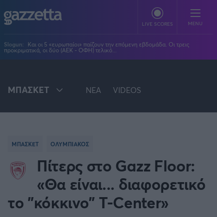
Παράκαμψη προς το κυρίως περιεχόμενο
MENU
LIVE SCORES
Slogun:
Και οι 5 «ευρωπαίοι» παίζουν την επόμενη εβδομάδα. Οι τρεις
προκριματικά, οι δύο (ΑΕΚ - ΟΦΗ) τελικό...
ΠΟΔΟΣΦΑΙΡΟ
Stoiximan Super League
ΜΠΑΣΚΕΤ
NEA
VIDEOS
ΜΠΑΣΚΕΤ
Super League 2
Stoiximan GBL
Όλες οι διοργανώσεις
ΒΟΛΕΪ
Champions League
EuroLeague
Novibet Volley League
ΑΛΛΑ ΣΠΟΡ
STOIXIMAN GBL
Europa League
Champions League
Volley League Γυναικών
ΜΠΑΣΚΕΤ
ΟΛΥΜΠΙΑΚΟΣ
Τένις
PLUS
Conference League
NBA
EUROLEAGUE
Pre League
Πίτερς στο Gazz Floor:
Χάντμπολ
Πολιτική
Κύπελλο Ελλάδας
Εθνική Μπάσκετ
BLOGGERS
Κύπελλο Ανδρών
«Θα είναι... διαφορετικό
Πόλο
Κοινωνία
Premier League
EUROCUP
Elite League
Νίκος Αθανασίου
GMOTION
Κύπελλο Γυναικών
Διεθνή
Στίβος
το "κόκκινο" T-Center»
La Liga
Δημήτρης Βέργος
Α1 Γυναικών
GMotion F1
Champions League
Viral
BASKETBALL CHAMPIONS LEAGUE
ΠΡΩΤΟΣΕΛΙΔΑ
Γυμναστική
Serie A
Βασίλης Βλαχόπουλος
Κύπελλο Ελλάδος