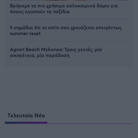
Βρήκαμε τα πιο χρήσιμα καλοκαιρινά δώρα για
όσους αγαπούν τα ταξίδια
5 σημάδια ότι το σπίτι σου χρειάζεται επειγόντως
summer reset
Agrari Beach Mykonos: Τρεις γενιές, μία
οικογένεια, μία παράδοση
Τελευταία Νέα