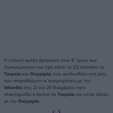
ΟΠΑΠ BASKET LEAGUE
Άρσεναλ
Προολυμπιακό τουρνουά μπάσκετ
Γιουβέντους
BASKETAKI
Μίλαν
EUROBASKET U20
Ίντερ
Τουρνουά Ακρόπολις 2025
Η ιταλική ομάδα βρίσκεται στον Β' όμιλο των
Προκριματικών και έχει κάνει το 2/2 απέναντι σε
Μπάγερν Μονάχου
Τουρκία
και
Ουγγαρία
, ενώ ακολουθούν στα ματς
των «παραθύρων» οι αναμετρήσεις με την
Παρί Σεν Ζερμέν
Ισλανδία
στις 22 και 25 Νοεμβρίου πριν
ολοκληρωθεί ο όμιλος σε
Τουρκία
και εντός έδρας
με την
Ουγγαρία
.