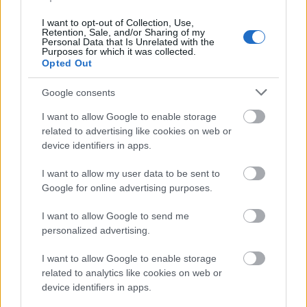
I want to opt-out of Collection, Use,
Retention, Sale, and/or Sharing of my
Personal Data that Is Unrelated with the
Purposes for which it was collected.
Opted Out
Google consents
I want to allow Google to enable storage
related to advertising like cookies on web or
device identifiers in apps.
Πώς μπορείτε να βγείτε νωρίτερα στη σύνταξη - Οι
I want to allow my user data to be sent to
3 κινήσεις - «ματ»
Google for online advertising purposes.
I want to allow Google to send me
Τουρισμός για Όλους: Άνοιξε η πλατφόρμα - Ποιοι
personalized advertising.
κάνουν αίτηση σήμερα
I want to allow Google to enable storage
Το οικονομικό θαύμα της «Βασίλισσας»: Πώς η Ρεάλ
related to analytics like cookies on web or
Μαδρίτης πέτυχε το 3ο σερί παγκόσμιο ρεκόρ στα
device identifiers in apps.
έσοδα