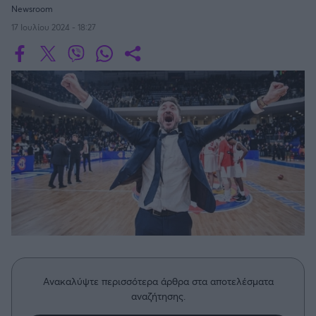
Οδηγός F1
CEV Cup
Τεχνολογία
Newsroom
Παναγιώτης Δαλαταριώφ
Κολύμβηση
ΑΘΛΗΤΙΚΕΣ ΜΕΤΑΔΟΣΕΙΣ
Bundesliga
EuroCup
GMotion WRC
NBA
Υγεία
Challenge Cup
17 Ιουλίου 2024 - 18:27
Ανδρέας Δημάτος
Μπιτς Βόλεϊ
Ligue 1
Mundobasket
GMotion MotoGP
LIVE SCORE
Showbiz
Αντώνης Καλκαβούρας
WNBA
Ιστιοπλοΐα
Basketaki
Εθνική Ελλάδος
GWOMEN
Αντώνης Καρπετόπουλος
Eurobasket
Κωπηλασία
Μουντιάλ 2026
Δημήτρης Κατσιώνης
G-LEAGUE
ΑΘΛΗΤΙΚΗ ΗΧΩ
Ξιφασκία
Wyscout Analysis
Γιώργος Κούβαρης
ΕΚΠΟΜΠΕΣ
Σκοποβολή
Ευρώπη
VTB LEAGUE
Κώστας Νικολακόπουλος
GALACTICOS BY INTERWETTEN
Κόσμος
Πάλη
ΟΜΑΔΕΣ
Γιάννης Πάλλας
GAZZ FLOOR BY NOVIBET
Α1 Μπάσκετ Γυναικών
Νίκος Παπαδογιάννης
Τάε κβον ντο
ΑΕΚ
PODCASTS
POLE POSITION BY ALLWYN
Γιώργος Σακελλαρίου
Τζούντο
ΣΠΛΙΤ
Α2 Μπάσκετ - ELITE LEAGUE
OLD SCHOOL
GAZZETTA ACTS
Γιάννης Σερέτης
Ολυμπιακός
Πινγκ - πονγκ
Transfer Stories
ΜΕΤΑΒΙΒΑΣΗ BY NOVIBET
Gazzetta For Her
Σταύρος Σουντουλίδης
GAZZETTA SPECIALS
gMotion
FIBA EUROPE CUP
Μαχητικά Αθλήματα
Θέμα Ισότητας
Δημήτρης Τομαράς
ΠΑΟΚ
Unique
Πυγμαχία
Για τον Αλέξανδρο
Γιώργος Τσακίρης
Ανακαλύψτε περισσότερα άρθρα στα αποτελέσματα
Wyscout Analysis
Μπάσκετ: Ισπανία
Άρση Βαρών
#GiatonAlki
αναζήτησης.
Παναθηναϊκός
Μιχάλης Τσαμπάς
InStat Analysis