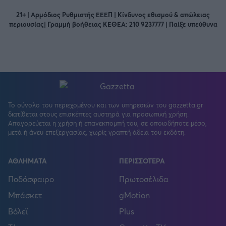
21+ | Αρμόδιος Ρυθμιστής ΕΕΕΠ | Κίνδυνος εθισμού & απώλειας
περιουσίας| Γραμμή βοήθειας ΚΕΘΕΑ: 210 9237777 | Παίξε υπεύθυνα
Το σύνολο του περιεχομένου και των υπηρεσιών του gazzetta.gr
διατίθεται στους επισκέπτες αυστηρά για προσωπική χρήση.
Απαγορεύεται η χρήση ή επανεκπομπή του, σε οποιοδήποτε μέσο,
μετά ή άνευ επεξεργασίας, χωρίς γραπτή άδεια του εκδότη.
ΑΘΛΗΜΑΤΑ
ΠΕΡΙΣΣΟΤΕΡΑ
Ποδόσφαιρο
Πρωτοσέλιδα
Μπάσκετ
gMotion
Βόλεϊ
Plus