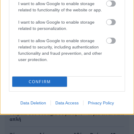
I want to allow Google to enable storage
related to functionality of the website or app.
I want to allow Google to enable storage
related to personalization.
I want to allow Google to enable storage
related to security, including authentication
functionality and fraud prevention, and other
user protection.
CONFIRM
Data Deletion
Data Access
Privacy Policy
Σε πνίγει το άγχος; 5 τεχνικές που ηρεμούν το
νευρικό σου σύστημα σε μόλις 10' - Η μία είναι πολύ
απλή