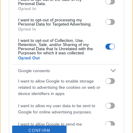
Η μητρότητα στον πάγκο
Δημήτρης Τσορμπατζόγλου
Συνεντεύξεις
Personal Data.
Άρης
Opted In
Μεγάλη μου Αγάπη
I want to opt-out of processing my
Μια Ιστορία από την Πόλη
Personal Data for Targeted Advertising.
Λεβαδειακός
Opted In
ΟΦΗ
I want to opt-out of Collection, Use,
Retention, Sale, and/or Sharing of my
Personal Data that Is Unrelated with the
Purposes for which it was collected.
Βόλος
Opted Out
Το σύνολο του περιεχομένου και των υπηρεσιών του gazzetta.gr
Google consents
Ατρόμητος Αθηνών
διατίθεται στους επισκέπτες αυστηρά για προσωπική χρήση.
Απαγορεύεται η χρήση ή επανεκπομπή του, σε οποιοδήποτε μέσο,
I want to allow Google to enable storage
μετά ή άνευ επεξεργασίας, χωρίς γραπτή άδεια του εκδότη.
related to advertising like cookies on web or
Κηφισιά
device identifiers in apps.
ΑΘΛΗΜΑΤΑ
ΠΕΡΙΣΣΟΤΕΡΑ
Αστέρας Τρίπολης
I want to allow my user data to be sent to
Google for online advertising purposes.
Ποδόσφαιρο
Πρωτοσέλιδα
Παναιτωλικός
Μπάσκετ
gMotion
I want to allow Google to send me
personalized advertising.
CONFIRM
Βόλεϊ
Plus