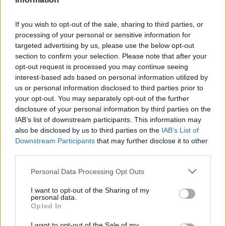
Οδηγός F1
CEV Cup
Τεχνολογία
Παναγιώτης Δαλαταριώφ
Κολύμβηση
ΑΘΛΗΤΙΚΕΣ ΜΕΤΑΔΟΣΕΙΣ
Bundesliga
EuroCup
GMotion WRC
Ολοκληρώθηκε
1
2
3
Α
Υγεία
Challenge Cup
Ανδρέας Δημάτος
If you wish to opt-out of the sale, sharing to third parties, or
Μπιτς Βόλεϊ
Ligue 1
4
Mundobasket
SHN
6
4
-
0
GMotion MotoGP
LIVE SCORE
Showbiz
processing of your personal or sensitive information for
Αντώνης Καλκαβούρας
7
7
6
-
2
Τσβ
Ιστιοπλοΐα
Basketaki
targeted advertising by us, please use the below opt-out
Εθνική Ελλάδος
GWOMEN
Αντώνης Καρπετόπουλος
section to confirm your selection. Please note that after your
Eurobasket
Κωπηλασία
Μουντιάλ 2026
opt-out request is processed you may continue seeing
Δημήτρης Κατσιώνης
ΑΘΛΗΤΙΚΗ ΗΧΩ
Ξιφασκία
interest-based ads based on personal information utilized by
Wyscout Analysis
Γιώργος Κούβαρης
us or personal information disclosed to third parties prior to
ΕΚΠΟΜΠΕΣ
Σκοποβολή
Ευρώπη
Κώστας Νικολακόπουλος
your opt-out. You may separately opt-out of the further
Ολοκληρωση κανονικης διαρκειας
GALACTICOS BY INTERWETTEN
disclosure of your personal information by third parties on the
Κόσμος
Πάλη
ΟΜΑΔΕΣ
Γιάννης Πάλλας
5
5
IAB’s list of downstream participants. This information may
GAZZ FLOOR BY NOVIBET
Μπρέικ Πόντοι
Νίκος Παπαδογιάννης
Τάε κβον ντο
also be disclosed by us to third parties on the
IAB’s List of
ΑΕΚ
PODCASTS
SHN
Τσβ
POLE POSITION BY ALLWYN
Γιώργος Σακελλαρίου
Downstream Participants
that may further disclose it to other
Τζούντο
ΣΠΛΙΤ
OLD SCHOOL
GAZZETTA ACTS
third parties.
Γιάννης Σερέτης
Ολυμπιακός
Πινγκ - πονγκ
Transfer Stories
ΜΕΤΑΒΙΒΑΣΗ BY NOVIBET
Gazzetta For Her
Please note that this website/app uses one or more Google
Σταύρος Σουντουλίδης
Personal Data Processing Opt Outs
GAZZETTA SPECIALS
gMotion
Μαχητικά Αθλήματα
services and may gather and store information including but
Θέμα Ισότητας
Δημήτρης Τομαράς
ΠΑΟΚ
Unique
not limited to your visit or usage behaviour. You may click to
I want to opt-out of the Sharing of my
Πυγμαχία
Για τον Αλέξανδρο
personal data.
Γιώργος Τσακίρης
grant or deny consent to Google and its third-party tags to
Wyscout Analysis
Opted In
ΖΩΝΤΑΝΑ
STANDINGS
Άρση Βαρών
#GiatonAlki
use your data for below specified purposes in below Google
Παναθηναϊκός
Μιχάλης Τσαμπάς
InStat Analysis
consent section.
I want to opt-out of the Sale of my