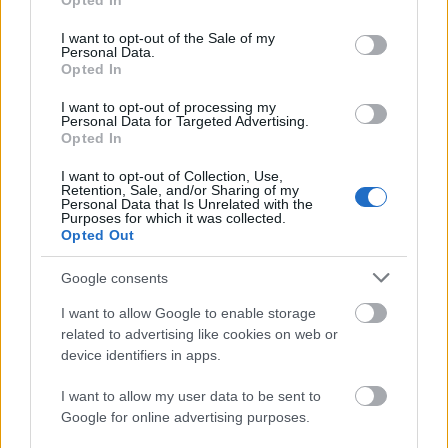
Opted In
use your data for below specified purposes in below Google
Καλαμάτα
consent section.
I want to opt-out of the Sale of my
Personal Data.
Ηρακλής
Opted In
I want to opt-out of processing my
Μπαρτσελόνα
Personal Data for Targeted Advertising.
Opted In
Ρεάλ Μαδρίτης
I want to opt-out of Collection, Use,
Retention, Sale, and/or Sharing of my
Personal Data that Is Unrelated with the
Purposes for which it was collected.
Ατλέτικο Μαδρίτης
Opted Out
Google consents
Μάντσεστερ Γιουνάιτεντ
I want to allow Google to enable storage
related to advertising like cookies on web or
Μάντσεστερ Σίτι
device identifiers in apps.
Λίβερπουλ
I want to allow my user data to be sent to
Google for online advertising purposes.
Τσέλσι