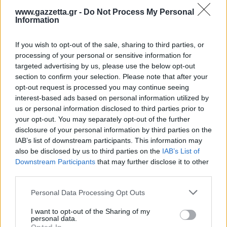
Η μητρότητα στον πάγκο
Δημήτρης Τσορμπατζόγλου
Συνεντεύξεις
www.gazzetta.gr -
Do Not Process My Personal
Άρης
Information
Μεγάλη μου Αγάπη
Μια Ιστορία από την Πόλη
Λεβαδειακός
If you wish to opt-out of the sale, sharing to third parties, or
processing of your personal or sensitive information for
targeted advertising by us, please use the below opt-out
ΟΦΗ
section to confirm your selection. Please note that after your
opt-out request is processed you may continue seeing
Βόλος
interest-based ads based on personal information utilized by
us or personal information disclosed to third parties prior to
your opt-out. You may separately opt-out of the further
Ατρόμητος Αθηνών
disclosure of your personal information by third parties on the
IAB’s list of downstream participants. This information may
ΤΕΛΕΥΤΑΙΑ ΝΕΑ
Κηφισιά
also be disclosed by us to third parties on the
IAB’s List of
Downstream Participants
that may further disclose it to other
third parties.
Αστέρας Τρίπολης
Please note that this website/app uses one or more Google
Personal Data Processing Opt Outs
services and may gather and store information including but
Παναιτωλικός
not limited to your visit or usage behaviour. You may click to
I want to opt-out of the Sharing of my
personal data.
grant or deny consent to Google and its third-party tags to