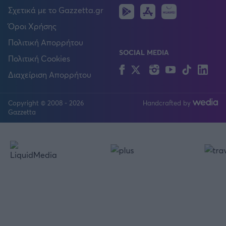
Android
IOS
Huawei
Σχετικά με το Gazzetta.gr
Όροι Χρήσης
Πολιτική Απορρήτου
SOCIAL MEDIA
Πολιτική Cookies
Facebook
Twitter
Instagram
YouTube
TikTok
Lin
Διαχείριση Απορρήτου
Copyright © 2008 - 2026
Handcrafted by
FOLLOW US
Gazzetta