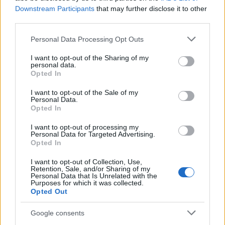
Downstream Participants
that may further disclose it to other
third parties.
Please note that this website/app uses one or more Google
Personal Data Processing Opt Outs
6 γραφικά χωριά των Κυκλάδων που αξίζει να
services and may gather and store information including but
ανακαλύψετε
not limited to your visit or usage behaviour. You may click to
I want to opt-out of the Sharing of my
personal data.
grant or deny consent to Google and its third-party tags to
Opted In
use your data for below specified purposes in below Google
7 έξυπνα tips για να φτιάξετε γρήγορα τη βαλίτσα
consent section.
των διακοπών
I want to opt-out of the Sale of my
Personal Data.
Opted In
Η εξωτική παραλία της Πάργας που θα λατρέψετε
I want to opt-out of processing my
Personal Data for Targeted Advertising.
Opted In
I want to opt-out of Collection, Use,
Retention, Sale, and/or Sharing of my
Personal Data that Is Unrelated with the
Purposes for which it was collected.
Opted Out
Google consents