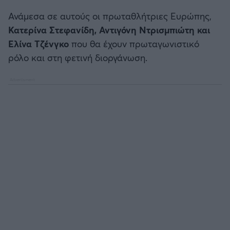
Καλαμάτα
Ανάμεσα σε αυτούς οι πρωταθλήτριες Ευρώπης,
Κατερίνα Στεφανίδη, Αντιγόνη Ντρισμπιώτη και
Ηρακλής
Ελίνα Τζένγκο
που θα έχουν πρωταγωνιστικό
ρόλο και στη φετινή διοργάνωση.
Μπαρτσελόνα
Ρεάλ Μαδρίτης
Ατλέτικο Μαδρίτης
Μάντσεστερ Γιουνάιτεντ
Μάντσεστερ Σίτι
Λίβερπουλ
Τσέλσι