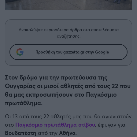
Η μητρότητα στον πάγκο
Δημήτρης Τσορμπατζόγλου
Συνεντεύξεις
Άρης
Μεγάλη μου Αγάπη
Μια Ιστορία από την Πόλη
Λεβαδειακός
Ανακαλύψτε περισσότερα άρθρα στα αποτελέσματα
αναζήτησης.
ΟΦΗ
Προσθήκη του gazzetta.gr στην Google
Βόλος
Ατρόμητος Αθηνών
Στον δρόμο για την πρωτεύουσα της
Ουγγαρίας οι μισοί αθλητές από τους 22 που
Κηφισιά
θα μας εκπροσωπήσουν στο Παγκόσμιο
πρωτάθλημα.
Αστέρας Τρίπολης
Οι 13 από τους 22 αθλητές μας που θα αγωνιστούν
στο
Παγκόσμιο πρωτάθλημα στίβου
, έφυγαν για
Παναιτωλικός
Βουδαπέστη
από την
Αθήνα
.