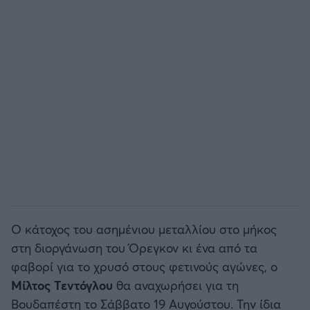
Άρσεναλ
Γιουβέντους
Μίλαν
Ίντερ
Μπάγερν Μονάχου
Παρί Σεν Ζερμέν
Ο κάτοχος του ασημένιου μεταλλίου στο μήκος
στη διοργάνωση του Όρεγκον κι ένα από τα
φαβορί για το χρυσό στους φετινούς αγώνες, ο
Μίλτος Τεντόγλου
θα αναχωρήσει για τη
Βουδαπέστη το Σάββατο 19 Αυγούστου. Την ίδια