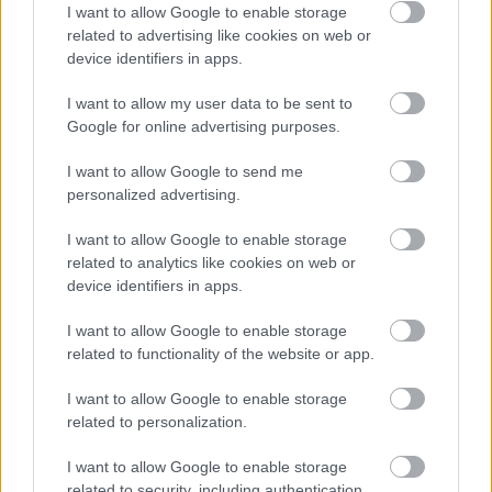
I want to allow Google to enable storage
related to advertising like cookies on web or
device identifiers in apps.
I want to allow my user data to be sent to
Google for online advertising purposes.
«Εδώ η Αθήνα θυμίζει Ευρώπη»: H γειτονιά εκτός
I want to allow Google to send me
κέντρου που ανακάλυψαν στο TikTok
personalized advertising.
Ανατροπή με την τραγωδία στα Μάλια: Τι συνέβη με
I want to allow Google to enable storage
τη 40χρονη τουρίστρια που πνίγηκε
related to analytics like cookies on web or
device identifiers in apps.
Δύο σημείο στίξης που προδίδουν ότι
I want to allow Google to enable storage
χρησιμοποίησες CHAT-GPT
related to functionality of the website or app.
I want to allow Google to enable storage
related to personalization.
I want to allow Google to enable storage
related to security, including authentication