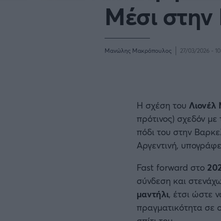
Παγκόσμιο Κύπελλο Συλλόγων
Μέσι στην
LIGA
2025
Μανώλης Μακρόπουλος
27/03/2026 - 10
Η σχέση του
Λιονέλ
πρότινος) σχεδόν με 
πόδι του στην Βαρκε
Αργεντινή, υπογράφε
Fast forward στο
20
σύνδεση και στενάχω
μαντήλι
, έτσι ώστε 
πραγματικότητα σε ο
σπίτι του.