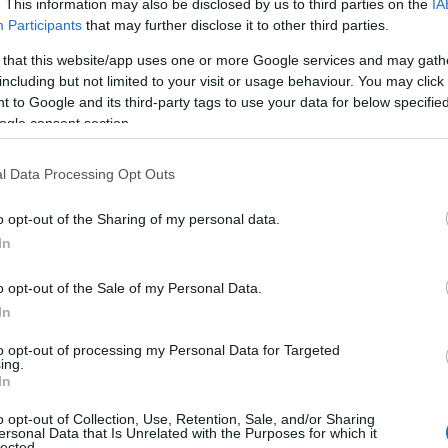
. This information may also be disclosed by us to third parties on the
IA
Participants
that may further disclose it to other third parties.
 that this website/app uses one or more Google services and may gath
including but not limited to your visit or usage behaviour. You may click 
 to Google and its third-party tags to use your data for below specifi
ogle consent section.
l Data Processing Opt Outs
o opt-out of the Sharing of my personal data.
In
o opt-out of the Sale of my Personal Data.
In
to opt-out of processing my Personal Data for Targeted
ing.
In
Τον
Ιανουάριο
του
2023
και αφού έφτασε στην μεγ
κατάκτησης του Μουντιάλ με την Αργεντινή στα γή
o opt-out of Collection, Use, Retention, Sale, and/or Sharing
ersonal Data that Is Unrelated with the Purposes for which it
Λιονέλ Μέσι έριξε «γέφυρες επιστροφής» στη μεγ
lected.