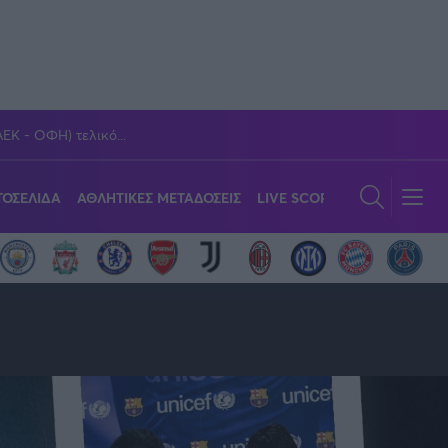
ΑΕΚ - ΟΦΗ) τελικό...
ΟΣΕΛΙΔΑ
ΑΘΛΗΤΙΚΕΣ ΜΕΤΑΔΟΣΕΙΣ
LIVE SCORE
GWOMEN
Α
όπουλος
C
ION BY ALLWYN
ns League
ns League
gue
NBA
Viral
Παναγιώτης Δαλαταριώφ
GMotion MotoGP
OLD SCHOOL
Europa League
Κύπελλο Ανδρών
Στίβος
TA SPECIALS
πετόπουλος
Δημήτρης Κατσιώνης
 League
ικών
p
λεϊ
La Liga
Κύπελλο Ελλάδος
Challenge Cup
Ιστιοπλοΐα
Analysis
alysis
ας
Νίκος Παπαδογιάννης
i
λή
Εθνική Ελλάδος
Eurobasket
Πάλη
ξεις
PREMIER LEAGUE
τουλίδης
Δημήτρης Τομαράς
μου Αγάπη
πονγκ
Κόσμος
Μαχητικά Αθλήματα