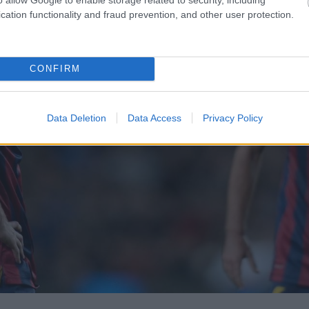
cation functionality and fraud prevention, and other user protection.
CONFIRM
Data Deletion
Data Access
Privacy Policy