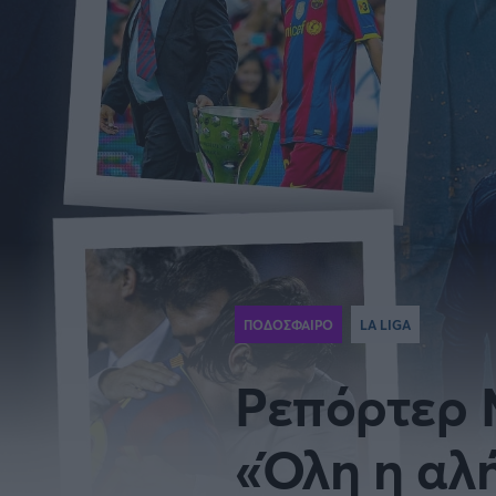
Γιώργος Τσακίρης
FA CUP
SERIE
Πυγμαχία
COPA DEL REY
BUND
PREMIER LEAGUE Ρωσίας
Κύπελ
EUROPA LEAGUE
UEFA
EURO
Γ' Εθν
ΠΟΔΟΣΦΑΙΡΟ
LA LIGA
Ρεπόρτερ 
CONFERENCE LEAGUE
Διεθν
«Όλη η αλή
COPA AFRICA
MLS