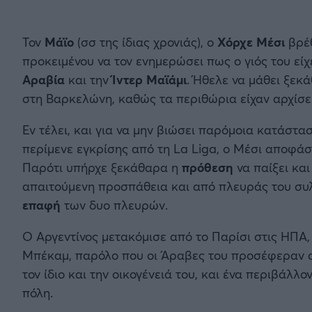
Τον
Μάϊο
(σσ της ίδιας χρονιάς), ο
Χόρχε Μέσι
βρέθ
προκειμένου να τον ενημερώσει πως ο γιός του εί
Αραβία
και την
Ίντερ Μαϊάμι
. Ήθελε να μάθει ξεκ
στη Βαρκελώνη, καθώς τα περιθώρια είχαν αρχίσει
Εν τέλει, και για να μην βιώσει παρόμοια κατάστασ
περίμενε εγκρίσης από τη La Liga, ο Μέσι αποφάσι
Παρότι υπήρχε ξεκάθαρα η
πρόθεση
να παίξει και
απαιτούμενη προσπάθεια και από πλευράς του συλ
επαφή
των δυο πλευρών.
Ο Αργεντίνος μετακόμισε από το Παρίσι στις ΗΠΑ, 
Μπέκαμ, παρόλο που οι Άραβες του προσέφεραν 
τον ίδιο και την οικογένειά του, και ένα περιβάλ
πόλη.