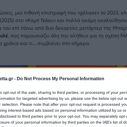
ώσεις, μια πιθανή επιστροφή που «χάλασε» το 2023, ε
(2025) στο «Καμπ Νόου» και πολλά ακόμη ακολούθησα
ια του επί πάνω από δυο δεκαετίες ρεπόρτερ της Μπά
ουλέ
, σας παρουσιάζει όλη την αλήθεια για τη σχέση Μέ
 χρόνια και τι... συμβαίνει στο σήμερα.
tta.gr -
Do Not Process My Personal Information
to opt-out of the sale, sharing to third parties, or processing of your per
formation for targeted advertising by us, please use the below opt-out s
r selection. Please note that after your opt-out request is processed y
eing interest-based ads based on personal information utilized by us or
disclosed to third parties prior to your opt-out. You may separately opt-
losure of your personal information by third parties on the IAB’s list of