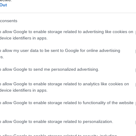
Out
και του είπε ''Θέλω να έρθω πίσω στην Μπαρτσελό
με τον σύλλογο για να κάνουμε μια προσπάθεια να
consents
Τους επόμενους δυο μήνες, υπήρξαν αρκετές συνο
o allow Google to enable storage related to advertising like cookies on
(και ατζέντη) του Μέσι,
Χόρχε
, με τους δυο άνδρες
evice identifiers in apps.
συμβολαίου! Υπολόγιζαν όμως χωρίς τη
La Liga
, η
o allow my user data to be sent to Google for online advertising
της κάκιστης οικονομικής κατάστασης των Καταλαν
s.
Οι προθέσεις όμως ήταν ξεκάθαρες, τουλάχιστον 
to allow Google to send me personalized advertising.
ποδοσφαιριστή της Παρί Σεν Ζερμέν, που δεν ένιω
καρδιά του.
o allow Google to enable storage related to analytics like cookies on
evice identifiers in apps.
o allow Google to enable storage related to functionality of the website
o allow Google to enable storage related to personalization.
o allow Google to enable storage related to security, including