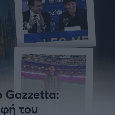
ρία από την Πόλη
ορμπατζόγλου
LA LIGA
SüPER LIG
CHAMPIONS LEAGUE
Μουντιάλ 2026
026
Προκριματικά EURO
 Gazzetta:
EFL CUP
CYPRUS LEAGUE BY
οφή του
STOIXIMAN