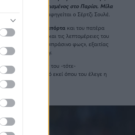
να, δεν είμαι ευτυχισμένος στο Παρίσι. Μίλα
 επιστρέψω''»
, μας αφηγείται ο Σέρτζι Σουλέ.
μιλίες μεταξύ του
Λαπόρτα
και του πατέρα
 να συζητούν ακόμη και τις λεπτομέρειες του
 οποία δεν άναψε το «πράσινο φως», εξαιτίας
ών και του Fair Play.
κυρίως από πλευράς του -τότε-
θε άνετα μακριά από εκεί όπου του έλεγε η