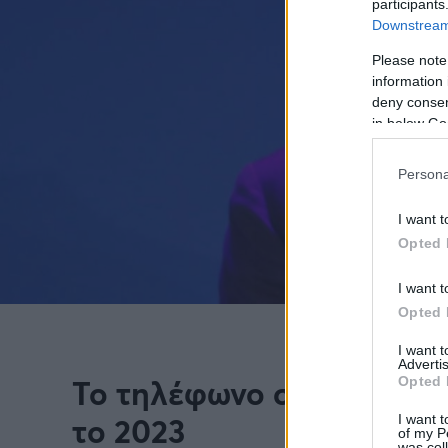
participants
Downstream 
Please note
information 
deny consent
in below Go
Persona
I want t
Opted 
I want t
Opted 
I want 
Advertis
Το τηλέφωνο στον Τσάβι
Opted 
το 2023
I want t
of my P
was col