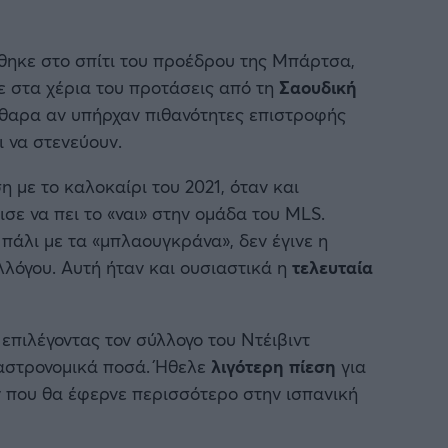
ηκε στο σπίτι του προέδρου της Μπάρτσα,
χε στα χέρια του προτάσεις από τη
Σαουδική
άθαρα αν υπήρχαν πιθανότητες επιστροφής
 να στενεύουν.
η με το καλοκαίρι του 2021, όταν και
σε να πει το «ναι» στην ομάδα του MLS.
 πάλι με τα «μπλαουγκράνα», δεν έγινε η
λόγου. Αυτή ήταν και ουσιαστικά η
τελευταία
επιλέγοντας τον σύλλογο του Ντέιβιντ
αστρονομικά ποσά. Ήθελε
λιγότερη πίεση
για
λον που θα έφερνε περισσότερο στην ισπανική