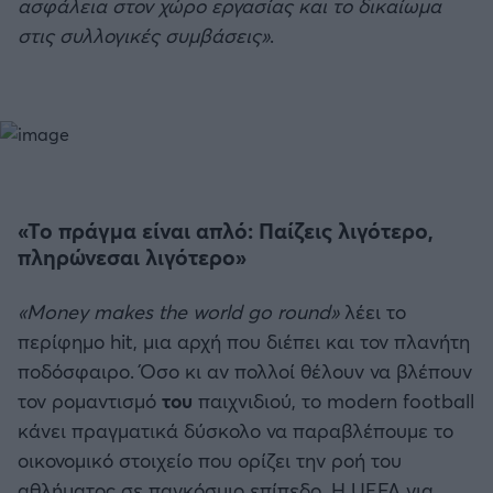
ασφάλεια στον χώρο εργασίας και το δικαίωμα
στις συλλογικές συμβάσεις»
.
«Το πράγμα είναι απλό: Παίζεις λιγότερο,
πληρώνεσαι λιγότερο»
«Money makes the world go round»
λέει το
περίφημο hit, μια αρχή που διέπει και τον πλανήτη
ποδόσφαιρο. Όσο κι αν πολλοί θέλουν να βλέπουν
τον ρομαντισμό
του
παιχνιδιού, το modern football
κάνει πραγματικά δύσκολο να παραβλέπουμε το
οικονομικό στοιχείο που ορίζει την ροή του
αθλήματος σε παγκόσμιο επίπεδο. Η UEFA για