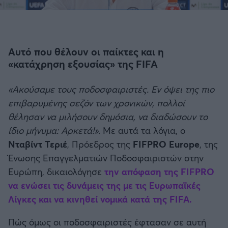
Αυτό που θέλουν οι παίκτες και η
«κατάχρηση εξουσίας» της FIFA
«Ακούσαμε τους ποδοσφαιριστές. Εν όψει της πιο
επιβαρυμένης σεζόν των χρονικών, πολλοί
θέλησαν να μιλήσουν δημόσια, να διαδώσουν το
ίδιο μήνυμα: Αρκετά!»
. Με αυτά τα λόγια, ο
Νταβίντ Τεριέ
, Πρόεδρος της
FIFPRO Europe
, της
Ένωσης Επαγγελματιών Ποδοσφαιριστών στην
Ευρώπη, δικαιολόγησε
την απόφαση της FIFPRO
να ενώσει τις δυνάμεις της με τις Ευρωπαϊκές
Λίγκες και να κινηθεί νομικά κατά της
FIFA
.
Πώς όμως οι ποδοσφαιριστές έφτασαν σε αυτή