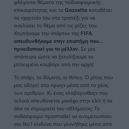
φλέγοντα θέματα της ποδοσφαιρικής
EREDIVISIE
επικαιρότητας και το
Gazzetta
καταθέτει
Άρσεναλ
τα «χαρτιά» του στο τραπέζι για να
CYPRUS LEAGUE BY STOIXIMAN
αναλύσει το θέμα από τις ρίζες του.
Γιουβέντους
Χτυπήσαμε την «πόρτα» της
FIFA
,
Παγκόσμιο Κύπελλο Συλλόγων 2025
απευθυνθήκαμε στην επιστήμη που...
Μίλαν
προειδοποιεί για το μέλλον.
Σε μια
LIGA PORTUGAL BETCLIC
απόπειρα ώστε να ξετυλίξουμε το
Ίντερ
μπλεγμένο κουβάρι από την αρχή!
Α' Εθνική Γυναικών
Το στόρι, τα θύματα, οι θύτες. Ο μίτος που
Μπάγερν Μονάχου
SUPER CUP Ελλάδας
μας οδηγεί στο «φως» μέσα από το χάος
των αριθμών. Κι ένας «λαβύρινθος» που
Παρί Σεν Ζερμέν
τελικά απευθύνεται μονάχα στην ελίτ ή σε
όλα τα στρώματα του αθλήματος; Το
ποδόσφαιρο προσπαθεί να αντιμετωπίσει
τον Νο.1 κίνδυνο που γεννήθηκε μέσα από