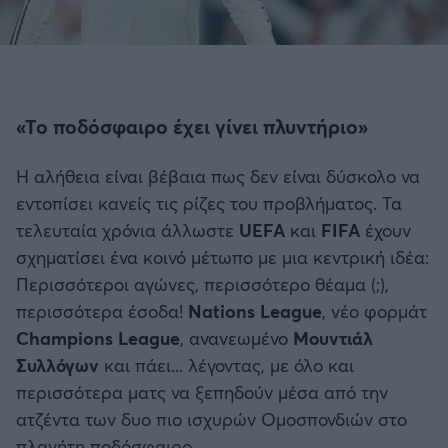
«Το ποδόσφαιρο έχει γίνει πλυντήριο»
Η αλήθεια είναι βέβαια πως δεν είναι δύσκολο να
εντοπίσει κανείς τις ρίζες του προβλήματος. Τα
τελευταία χρόνια άλλωστε
UEFA
και
FIFA
έχουν
σχηματίσει ένα κοινό μέτωπο με μια κεντρική ιδέα:
Περισσότεροι αγώνες, περισσότερο θέαμα (;),
περισσότερα έσοδα!
Nations League
, νέο φορμάτ
Champions League
, ανανεωμένο
Μουντιάλ
Συλλόγων
και πάει... λέγοντας, με όλο και
περισσότερα ματς να ξεπηδούν μέσα από την
ατζέντα των δυο πιο ισχυρών Ομοσπονδιών στο
πλανήτη ποδόσφαιρο.