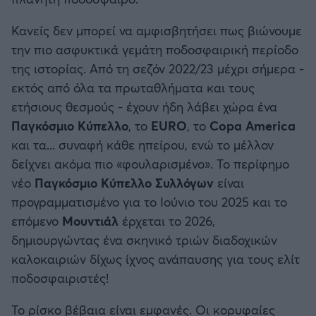
Κανείς δεν μπορεί να αμφισβητήσει πως βιώνουμε
την πιο ασφυκτικά γεμάτη ποδοσφαιρική περίοδο
της ιστορίας. Από τη σεζόν 2022/23 μέχρι σήμερα -
εκτός από όλα τα πρωταθλήματα και τους
ετήσιους θεσμούς - έχουν ήδη λάβει χώρα ένα
Παγκόσμιο Κύπελλο
, το
EURO
, το
Copa America
και τα... συναφή κάθε ηπείρου, ενώ το μέλλον
δείχνει ακόμα πιο «φουλαρισμένο». Το περίφημο
νέο
Παγκόσμιο Κύπελλο Συλλόγων
είναι
προγραμματισμένο για το Ιούνιο του 2025 και το
επόμενο
Μουντιάλ
έρχεται το 2026,
δημιουργώντας ένα σκηνικό τριών διαδοχικών
καλοκαιριών δίχως ίχνος ανάπαυσης για τους ελίτ
ποδοσφαιριστές!
Το ρίσκο βέβαια είναι εμφανές. Οι κορυφαίες