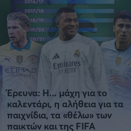
Οδηγός F1
CEV Cup
Τεχνολογία
Παναγιώτης Δαλαταριώφ
Κολύμβηση
ΑΘΛΗΤΙΚΕΣ ΜΕΤΑΔΟΣΕΙΣ
Bundesliga
EuroCup
GMotion WRC
SERIE A
Υγεία
Challenge Cup
Ανδρέας Δημάτος
Μπιτς Βόλεϊ
Ligue 1
Mundobasket
GMotion MotoGP
LIVE SCORE
Showbiz
Αντώνης Καλκαβούρας
Κύπελλο Ιταλίας
Ιστιοπλοΐα
Basketaki
Εθνική Ελλάδος
GWOMEN
Αντώνης Καρπετόπουλος
Eurobasket
Κωπηλασία
Μουντιάλ 2026
Δημήτρης Κατσιώνης
LA LIGA
ΑΘΛΗΤΙΚΗ ΗΧΩ
Ξιφασκία
Wyscout Analysis
Γιώργος Κούβαρης
ΕΚΠΟΜΠΕΣ
Σκοποβολή
Ευρώπη
COPA DEL REY
Κώστας Νικολακόπουλος
GALACTICOS BY INTERWETTEN
Κόσμος
Πάλη
ΟΜΑΔΕΣ
Γιάννης Πάλλας
GAZZ FLOOR BY NOVIBET
BUNDESLIGA
Νίκος Παπαδογιάννης
Τάε κβον ντο
ΑΕΚ
PODCASTS
POLE POSITION BY ALLWYN
Γιώργος Σακελλαρίου
Τζούντο
ΣΠΛΙΤ
LIGUE 1
OLD SCHOOL
GAZZETTA ACTS
Έρευνα: Η... μάχη για το
Γιάννης Σερέτης
Ολυμπιακός
Πινγκ - πονγκ
Transfer Stories
ΜΕΤΑΒΙΒΑΣΗ BY NOVIBET
Gazzetta For Her
Σταύρος Σουντουλίδης
GAZZETTA SPECIALS
καλεντάρι, η αλήθεια για τα
gMotion
SüPER LIG
Μαχητικά Αθλήματα
Θέμα Ισότητας
Δημήτρης Τομαράς
ΠΑΟΚ
Unique
παιχνίδια, τα «θέλω» των
Πυγμαχία
Για τον Αλέξανδρο
Γιώργος Τσακίρης
Wyscout Analysis
PREMIER LEAGUE Ρωσίας
παικτών και της FIFA
Άρση Βαρών
#GiatonAlki
Παναθηναϊκός
Μιχάλης Τσαμπάς
InStat Analysis