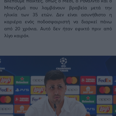
Βλέπουμε παίκτες, όπως ο Μέσι, ο Ρονάλντο και ο
Μπενζεμά που λαμβάνουν βραβεία μετά την
ηλικία των 35 ετών. Δεν είναι ασυνήθιστο η
καριέρα ενός ποδοσφαιριστή να διαρκεί πάνω
από 20 χρόνια. Αυτό δεν ήταν εφικτό πριν από
λίγο καιρό».