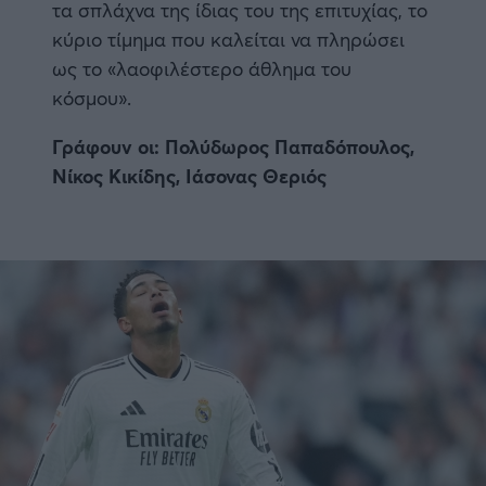
τα σπλάχνα της ίδιας του της επιτυχίας, το
κύριο τίμημα που καλείται να πληρώσει
ως το «λαοφιλέστερο άθλημα του
κόσμου».
Γράφουν οι: Πολύδωρος Παπαδόπουλος,
Νίκος Κικίδης, Ιάσονας Θεριός