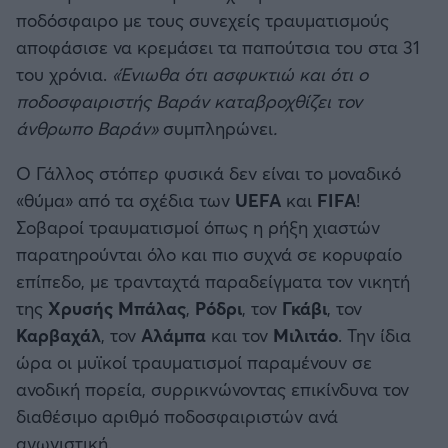
ποδόσφαιρο με τους συνεχείς τραυματισμούς
αποφάσισε να κρεμάσει τα παπούτσια του στα 31
του χρόνια.
«Ένιωθα ότι ασφυκτιώ και ότι ο
ποδοσφαιριστής Βαράν καταβροχθίζει τον
άνθρωπο Βαράν»
συμπληρώνει
.
Ο Γάλλος στόπερ φυσικά δεν είναι το μοναδικό
«θύμα» από τα σχέδια των
UEFA
και
FIFA
!
Σοβαροί τραυματισμοί όπως η ρήξη χιαστών
παρατηρούνται όλο και πιο συχνά σε κορυφαίο
επίπεδο, με τρανταχτά παραδείγματα τον νικητή
της
Χρυσής Μπάλας
,
Ρόδρι
, τον
Γκάβι
, τον
Καρβαχάλ
, τον
Αλάμπα
και τον
Μιλιτάο
. Την ίδια
ώρα οι μυϊκοί τραυματισμοί παραμένουν σε
ανοδική πορεία, συρρικνώνοντας επικίνδυνα τον
διαθέσιμο αριθμό ποδοσφαιριστών ανά
αγωνιστική.