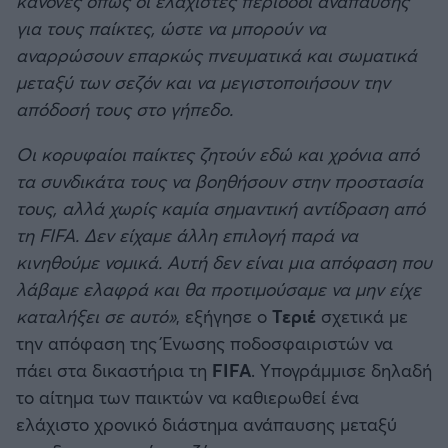
κανόνες όπως οι ελάχιστες περίοδοι ανάπαυσης
για τους παίκτες, ώστε να μπορούν να
αναρρώσουν επαρκώς πνευματικά και σωματικά
μεταξύ των σεζόν και να μεγιστοποιήσουν την
απόδοσή τους στο γήπεδο.
Οι κορυφαίοι παίκτες ζητούν εδώ και χρόνια από
τα συνδικάτα τους να βοηθήσουν στην προστασία
τους, αλλά χωρίς καμία σημαντική αντίδραση από
τη FIFA. Δεν είχαμε άλλη επιλογή παρά να
κινηθούμε νομικά. Αυτή δεν είναι μια απόφαση που
λάβαμε ελαφρά και θα προτιμούσαμε να μην είχε
καταλήξει σε αυτό»
, εξήγησε ο
Τεριέ
σχετικά με
την απόφαση της Ένωσης ποδοσφαιριστών να
πάει στα δικαστήρια τη
FIFA
. Yπογράμμισε δηλαδή
το αίτημα των παικτών να καθιερωθεί ένα
ελάχιστο χρονικό διάστημα ανάπαυσης μεταξύ