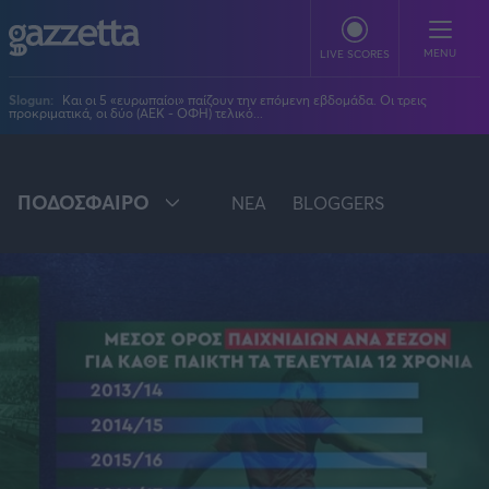
Παράκαμψη προς το κυρίως περιεχόμενο
MENU
LIVE SCORES
Slogun:
Και οι 5 «ευρωπαίοι» παίζουν την επόμενη εβδομάδα. Οι τρεις
προκριματικά, οι δύο (ΑΕΚ - ΟΦΗ) τελικό...
ΠΟΔΟΣΦΑΙΡΟ
Stoiximan Super League
ΠΟΔΟΣΦΑΙΡΟ
NEA
BLOGGERS
ΜΠΑΣΚΕΤ
Super League 2
Stoiximan GBL
Όλες οι διοργανώσεις
ΒΟΛΕΪ
Champions League
EuroLeague
Novibet Volley League
ΑΛΛΑ ΣΠΟΡ
STOIXIMAN SUPER LEAGUE
Europa League
Champions League
Volley League Γυναικών
Τένις
PLUS
Conference League
NBA
SUPER LEAGUE 2
Pre League
Χάντμπολ
Πολιτική
Κύπελλο Ελλάδας
Εθνική Μπάσκετ
BLOGGERS
Κύπελλο Ανδρών
Πόλο
Κοινωνία
Premier League
PREMIER LEAGUE
Elite League
Νίκος Αθανασίου
GMOTION
Κύπελλο Γυναικών
Διεθνή
Στίβος
La Liga
Δημήτρης Βέργος
Α1 Γυναικών
GMotion F1
Champions League
Viral
FA CUP
ΠΡΩΤΟΣΕΛΙΔΑ
Γυμναστική
Serie A
Βασίλης Βλαχόπουλος
Κύπελλο Ελλάδος