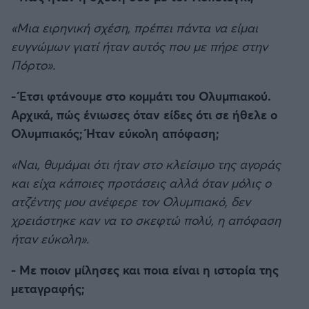
«Μια ειρηνική σχέση, πρέπει πάντα να είμαι
ευγνώμων γιατί ήταν αυτός που με πήρε στην
Πόρτο».
- Έτσι φτάνουμε στο κομμάτι του Ολυμπιακού.
Αρχικά, πώς ένιωσες όταν είδες ότι σε ήθελε ο
Ολυμπιακός; Ήταν εύκολη απόφαση;
«Ναι, θυμάμαι ότι ήταν στο κλείσιμο της αγοράς
και είχα κάποιες προτάσεις αλλά όταν μόλις ο
ατζέντης μου ανέφερε τον Ολυμπιακό, δεν
χρειάστηκε καν να το σκεφτώ πολύ, η απόφαση
ήταν εύκολη».
- Με ποιον μίλησες και ποια είναι η ιστορία της
μεταγραφής;