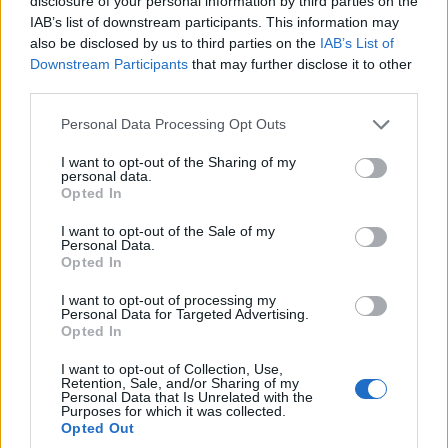
disclosure of your personal information by third parties on the
άποψη οπότε δεν θέλω να πάρω θέση».
IAB’s list of downstream participants. This information may
also be disclosed by us to third parties on the
IAB’s List of
- Έχετε κρατήσει επαφή;
Downstream Participants
that may further disclose it to other
third parties.
«
Μιλάω με ανθρώπους που είναι μέρος της
προπονητικής του ομάδας»
Please note that this website/app uses one or more Google
Personal Data Processing Opt Outs
services and may gather and store information including but
not limited to your visit or usage behaviour. You may click to
I want to opt-out of the Sharing of my
personal data.
grant or deny consent to Google and its third-party tags to
Opted In
use your data for below specified purposes in below Google
consent section.
I want to opt-out of the Sale of my
Personal Data.
Opted In
I want to opt-out of processing my
Personal Data for Targeted Advertising.
Opted In
I want to opt-out of Collection, Use,
Retention, Sale, and/or Sharing of my
Personal Data that Is Unrelated with the
Purposes for which it was collected.
Opted Out