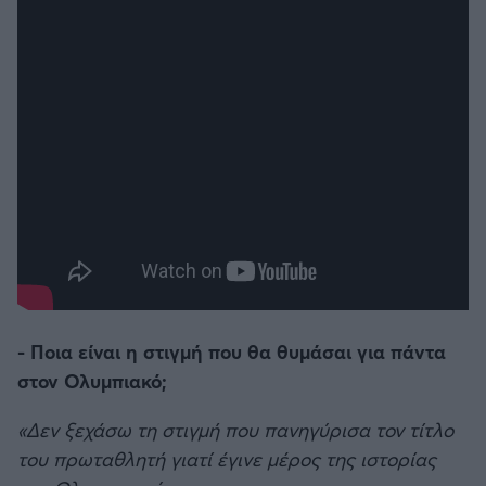
- Ποια είναι η στιγμή που θα θυμάσαι για πάντα
στον Ολυμπιακό;
«Δεν ξεχάσω τη στιγμή που πανηγύρισα τον τίτλο
του πρωταθλητή γιατί έγινε μέρος της ιστορίας