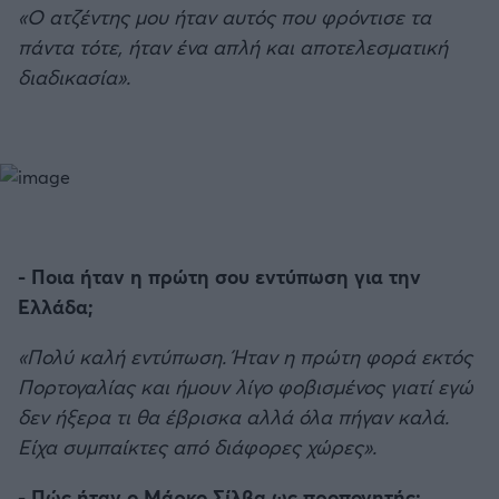
«Ο ατζέντης μου ήταν αυτός που φρόντισε τα
πάντα τότε, ήταν ένα απλή και αποτελεσματική
διαδικασία».
- Ποια ήταν η πρώτη σου εντύπωση για την
Ελλάδα;
«Πολύ καλή εντύπωση. Ήταν η πρώτη φορά εκτός
Πορτογαλίας και ήμουν λίγο φοβισμένος γιατί εγώ
δεν ήξερα τι θα έβρισκα αλλά όλα πήγαν καλά.
Είχα συμπαίκτες από διάφορες χώρες».
- Πώς ήταν ο Μάρκο Σίλβα ως προπονητής;