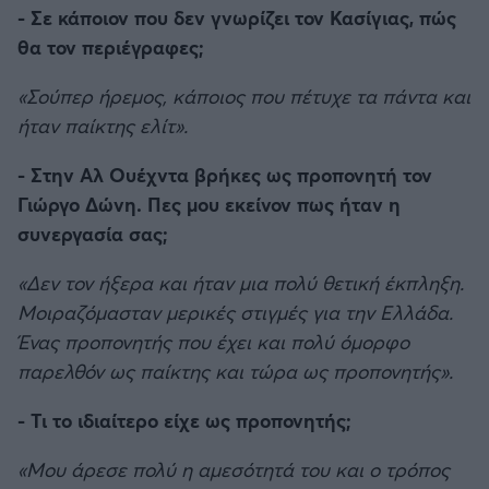
- Σε κάποιον που δεν γνωρίζει τον Κασίγιας, πώς
θα τον περιέγραφες;
«Σούπερ ήρεμος, κάποιος που πέτυχε τα πάντα και
ήταν παίκτης ελίτ».
- Στην Αλ Ουέχντα βρήκες ως προπονητή τον
Γιώργο Δώνη. Πες μου εκείνον πως ήταν η
συνεργασία σας;
«Δεν τον ήξερα και ήταν μια πολύ θετική έκπληξη.
Μοιραζόμασταν μερικές στιγμές για την Ελλάδα.
Ένας προπονητής που έχει και πολύ όμορφο
παρελθόν ως παίκτης και τώρα ως προπονητής».
- Τι το ιδιαίτερο είχε ως προπονητής;
«Μου άρεσε πολύ η αμεσότητά του και ο τρόπος