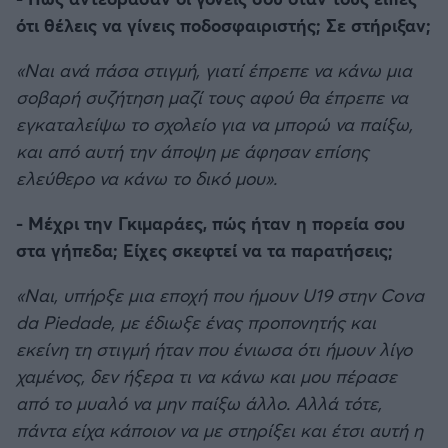
ότι θέλεις να γίνεις ποδοσφαιριστής; Σε στήριξαν;
«Ναι ανά πάσα στιγμή, γιατί έπρεπε να κάνω μια
σοβαρή συζήτηση μαζί τους αφού θα έπρεπε να
εγκαταλείψω το σχολείο για να μπορώ να παίξω,
και από αυτή την άποψη με άφησαν επίσης
ελεύθερο να κάνω το δικό μου».
- Μέχρι την Γκιμαράες, πώς ήταν η πορεία σου
στα γήπεδα; Είχες σκεφτεί να τα παρατήσεις;
«Ναι, υπήρξε μια εποχή που ήμουν U19 στην Cova
da Piedade, με έδιωξε ένας προπονητής και
εκείνη τη στιγμή ήταν που ένιωσα ότι ήμουν λίγο
χαμένος, δεν ήξερα τι να κάνω και μου πέρασε
από το μυαλό να μην παίξω άλλο. Αλλά τότε,
πάντα είχα κάποιον να με στηρίξει και έτσι αυτή η