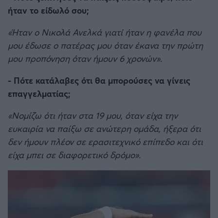
ήταν το είδωλό σου;
«Ήταν ο Νικολά Ανελκά γιατί ήταν η φανέλα που
μου έδωσε ο πατέρας μου όταν έκανα την πρώτη
μου προπόνηση όταν ήμουν 6 χρονών».
- Πότε κατάλαβες ότι θα μπορούσες να γίνεις
επαγγελματίας;
«Νομίζω ότι ήταν στα 19 μου, όταν είχα την
ευκαιρία να παίξω σε ανώτερη ομάδα, ήξερα ότι
δεν ήμουν πλέον σε ερασιτεχνικό επίπεδο και ότι
είχα μπει σε διαφορετικό δρόμο».