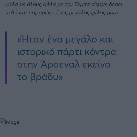
καλά με όλους αλλά με τον Σεμπά είχαμε δέσει
πολύ και παραμένει ένας μεγάλος φίλος μου».
«Ήταν ένα μεγάλο και
ιστορικό πάρτι κόντρα
στην Άρσεναλ εκείνο
το βράδυ»