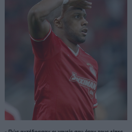
- Πώς αντέδρασαν οι γονείς σου όταν τους είπες