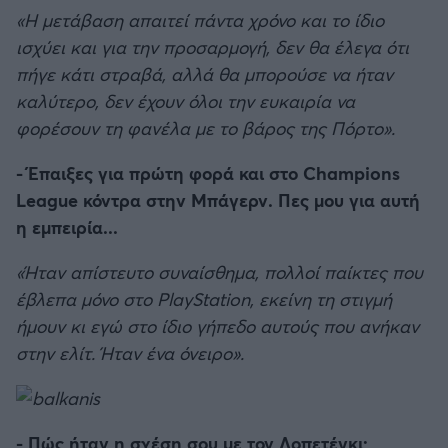
«Η μετάβαση απαιτεί πάντα χρόνο και το ίδιο
ισχύει και για την προσαρμογή, δεν θα έλεγα ότι
πήγε κάτι στραβά, αλλά θα μπορούσε να ήταν
καλύτερο, δεν έχουν όλοι την ευκαιρία να
φορέσουν τη φανέλα με το βάρος της Πόρτο».
- Έπαιξες για πρώτη φορά και στο Champions
League κόντρα στην Μπάγερν. Πες μου για αυτή
η εμπειρία...
«Ήταν απίστευτο συναίσθημα, πολλοί παίκτες που
έβλεπα μόνο στο PlayStation, εκείνη τη στιγμή
ήμουν κι εγώ στο ίδιο γήπεδο αυτούς που ανήκαν
στην ελίτ. Ήταν ένα όνειρο».
- Πώς ήταν η σχέση σου με τον Λοπετέγκι;