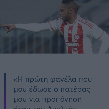
«Η πρώτη φανέλα που
μου έδωσε ο πατέρας
μου για προπόνηση
ήταν του Ανελκά»