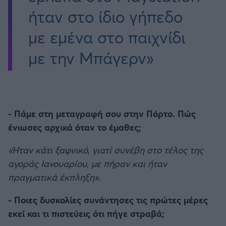
ήταν στο ίδιο γήπεδο
με εμένα στο παιχνίδι
με την Μπάγερν»
- Πάμε στη μεταγραφή σου στην Πόρτο. Πώς
ένιωσες αρχικά όταν το έμαθες;
«Ήταν κάτι ξαφνικό, γιατί συνέβη στο τέλος της
αγοράς Ιανουαρίου, με πήραν και ήταν
πραγματικά έκπληξη».
- Ποιες δυσκολίες συνάντησες τις πρώτες μέρες
εκεί και τι πιστεύεις ότι πήγε στραβά;