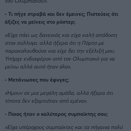
του Ολυμπιακού».
- Τι πήγε στραβά και δεν έμεινες; Πιστεύεις ότι
άξιζες να μείνεις στο ρόστερ;
«Είχα πάει ως δανεικός και είχα καλή απόδοση
στον σύλλογο, αλλά ήξερα ότι η Πόρτο με
παρακολουθούσε και είχε δει την εξέλιξή μου.
Υπήρχε ενδιαφέρον από τον Ολυμπιακό για να
μείνω αλλά αυτό ήταν όλο».
- Μετάνιωσες που έφυγες;
«Ήμουν σε μια μεγάλη ομάδα, αλλά ήξερα ότι
τίποτα δεν εξαρτιόταν από εμένα».
- Ποιος ήταν ο καλύτερος συμπαίκτης σου;
«Είχα υπέροχους συμπαίκτες και τα πήγαινα πολύ