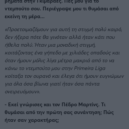
βήματα στην Γκιμαράες. Πες μου για το
ντεμπούτο σου. Περιέγραψε μου τι θυμάσαι από
εκείνη τη μέρα...
«Προετοιμαζόμουν για αυτή τη στιγμή πολύ καιρό,
δεν ήξερα πότε θα γινόταν αλλά ήταν κάτι που
ήθελα πολύ. Ήταν μια μοναδική στιγμή,
κοιτάζοντας ένα γήπεδο με χιλιάδες οπαδούς και
όταν ήμουν μόλις λίγα μέτρα μακριά από το να
κάνω το ντεμπούτο μου στην Primeira Liga
κοίταξα τον ουρανό και έλεγα ότι ήμουν ευγνώμων
για όλα όσα βίωνα γιατί ήταν όσα πάντα
ονειρευόμουν».
- Εκεί γνώρισες και τον Πέδρο Μαρτίνς. Τι
θυμάσαι από την πρώτη σας συνάντηση; Πώς
ήταν σαν χαρακτήρας;