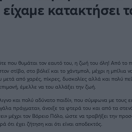
ς είχαμε κατακτήσει 
BASKET U20
Τουρνουά Ακρόπολις 2025
ότε που θυμάται τον εαυτό του, η ζωή του όλη! Από το
στον στίβο, στο βόλεϊ και το χάντμπολ, μέχρι η μπίλια ν
υ μετά από χαρές, πίκρες, δυσκολίες αλλά και πολύ πε
επιμονή, έμελλε να του αλλάξει την ζωή.
λιγνο και πολύ αδύνατο παιδί», που σύμφωνα με τους ε
εγάλα πράγματα», άνοιξε τα φτερά του και από τα στεν
ει» μέχρι τον Βόρειο Πόλο, ώστε να τραβήξει την προσ
ά ότι έχει ζήτηση και ότι είναι αποδεκτός.