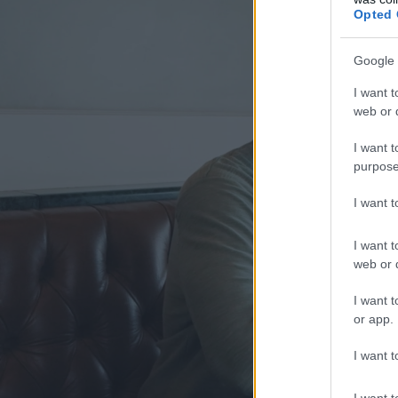
Opted 
Google 
I want t
web or d
I want t
purpose
I want 
I want t
web or d
I want t
or app.
I want t
I want t