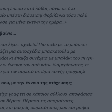
όνηση έπεσα κατά λάθος πάνω σε ένα
ποίο υπέστη διάσειση! Φοβήθηκα τόσο πολύ
ε για μένα εκείνη την ημέρα...
»
βαίνω...
ι λίγο... σχολείο! Πιο πολύ με το μπάσκετ
ιάξει μία αυτοσχέδια μπασκετούλα με
κάρι κι έπαιζα συνέχεια με μπαλάκι του πινγκ-
 οι ένοικοι του από κάτω διαμερίσματος, οι
υ για τον σαματά σε ώρα κοινής ησυχίας!
»
σου, με την έννοια της στόχευσης;
 είχα γραφτεί σε κάποιον σύλλογο, αποφάσισα
την Βέροια. Πέρασα τις απαραίτητες
ηλός και μακρύς σωματότυπος μου και μπήκα