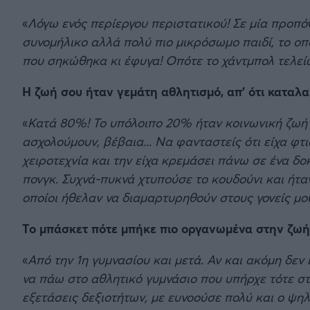
«
Λόγω ενός περίεργου περιστατικού! Σε μία προπ
συνομήλικο αλλά πολύ πιο μικρόσωμο παιδί, το ο
που σηκώθηκα κι έφυγα! Οπότε το χάντμπολ τελείωσ
Η ζωή σου ήταν γεμάτη αθλητισμό, απ' ότι καταλα
«
Κατά 80%! Το υπόλοιπο 20% ήταν κοινωνική ζωή κα
ασχολούμουν, βέβαια... Να φανταστείς ότι είχα φτ
χειροτεχνία και την είχα κρεμάσει πάνω σε ένα δο
πονγκ. Συχνά-πυκνά χτυπούσε το κουδούνι και ήταν
οποίοι ήθελαν να διαμαρτυρηθούν στους γονείς μο
Το μπάσκετ πότε μπήκε πιο οργανωμένα στην ζωή 
«
Από την 1η γυμνασίου και μετά. Αν και ακόμη δεν
να πάω στο αθλητικό γυμνάσιο που υπήρχε τότε σ
εξετάσεις δεξιοτήτων, με ευνοούσε πολύ και ο ψ