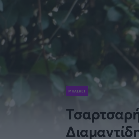
BASKETBALL CHAMPIONS
Γιώργος Τσακίρης
NBA
Πυγμαχία
LEAGUE
VTB LEAGUE
Α1 Μπ
Μπάσκετ: Ισπανία
Μπάσκ
Μπάσκετ: Ιταλία
Μπάσκ
Μπάσκετ: Ισραήλ
Μπάσκ
ΜΠΑΣΚΕΤ
Τσαρτσαρή
Προκριματικά EUROBASKET
EURO
Διαμαντίδ
EUROBASKET Γυναικών 2025
Ολυμπ