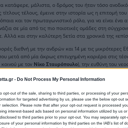
τα κατάφερε, μάλιστα, ο δρόμος του ήταν τόσο ανοδικός
ς τίτλους τέλους, έμεινε στην ιστορία ως η επιτομή το
όπαια και τον πρωταγωνιστικό ρόλο, για να είναι ένα 
άζια σε μία από τις πιο ποιοτικές ομάδες στη σύγχρον
 Αλλά και στην καλύτερη 5ετία στα χρονικά της «επί
φορές διεθνή με την ανδρών και 14 με τις μικρότερες Ε
 που μετά από μία άκρως επιτυχημένη καριέρα στις τέσ
 κοινού με τον
Νίκο Σταυρόπουλο
), την ευθύνη του νε
άμματος της ελληνικής ομοσπονδίας καλαθοσφαίρισης
tta.gr -
Do Not Process My Personal Information
ό συγκρότημα, άλλωστε, μετά τον
Παναθηναϊκό
(2002-
 για περισσότερο από μία δεκαετία (1999-2010). Επομέν
to opt-out of the sale, sharing to third parties, or processing of your per
 πόστο, μόνο ως ελπιδοφόρα μπορεί να χαρακτηριστεί.
formation for targeted advertising by us, please use the below opt-out s
r selection. Please note that after your opt-out request is processed y
eing interest-based ads based on personal information utilized by us or
ου ακολουθούν, ο 43χρονος βετεράνος διεθνής power-
disclosed to third parties prior to your opt-out. You may separately opt-
σκετικής του ζωής και διηγείται περιστατικά από όλου
losure of your personal information by third parties on the IAB’s list of