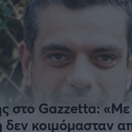
Μια Ιστο
Μιχάλης Τσαμπάς
Δημήτρης Τσ
WNBA
Άρση Βαρών
άσκετ Γυναικών
Α2 Μπάσκετ - ELITE LEAG
ετ: Τουρκία
Κύπελλο Ελλάδας Μπάσκε
FOLLOW US
ετ: Γαλλία
ABA LIGA
ετ: Λιθουανία
Μπάσκετ: Κίνα
Προκριματικά
ς στο Gazzetta: «Με
BASKET 2025
MUNDOBASKET
η δεν κοιμόμασταν α
ιακοί Αγώνες Μπάσκετ
ΟΠΑΠ BASKET LEAGUE