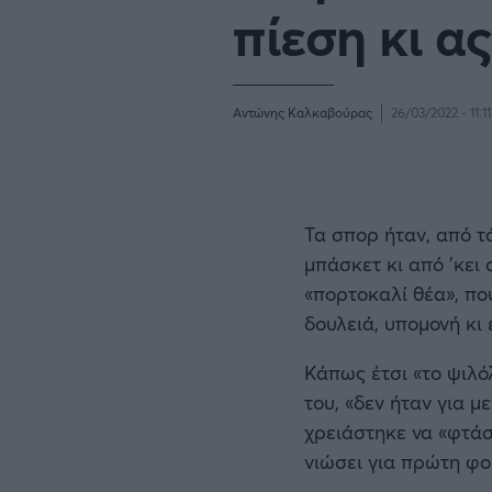
πίεση κι α
BASKETAKI
EURO
Αντώνης Καλκαβούρας
26/03/2022 - 11:11
Τα σπορ ήταν, από τ
μπάσκετ κι από 'κει 
«πορτοκαλί θέα», πο
δουλειά, υπομονή κι 
Κάπως έτσι «το ψιλό
του, «δεν ήταν για μ
χρειάστηκε να «φτάσ
νιώσει για πρώτη φορ