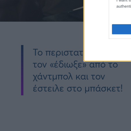
authenti
Το περιστατικό που
τον «έδιωξε» από το
χάντμπολ και τον
έστειλε στο μπάσκετ!