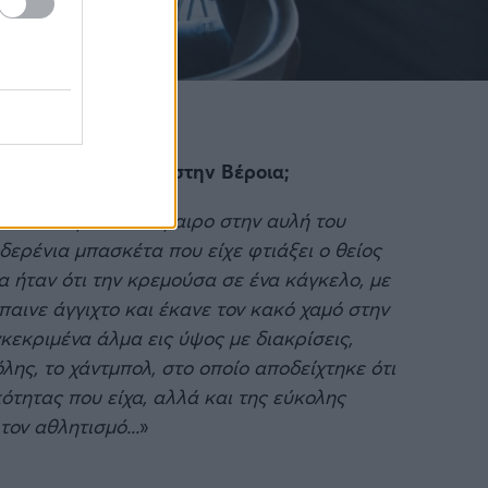
ν εποχή που ζούσες στην Βέροια;
 να κάνει με ποδόσφαιρο στην αυλή του
σιδερένια μπασκέτα που είχε φτιάξει ο θείος
α ήταν ότι την κρεμούσα σε ένα κάγκελο, με
παινε άγγιχτο και έκανε τον κακό χαμό στην
υγκεκριμένα άλμα εις ύψος με διακρίσεις,
ης, το χάντμπολ, στο οποίο αποδείχτηκε ότι
κότητας που είχα, αλλά και της εύκολης
ον αθλητισμό...
»