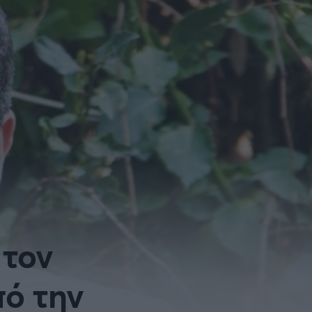
ρία από την Πόλη
ορμπατζόγλου
G-LEAGUE
UE
FIBA EUROPE CUP
τ
Μπάσκετ: Γερμανία
NCAA
Προολυμπιακό Τουρνουά
 τον
Παγκόσμιο Κύπελλο
Προολυμπιακό τουρνουά
πό την
μπάσκετ