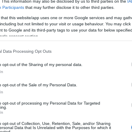
δρομή του.
. This information may also be disclosed by us to third parties on the
IA
Participants
that may further disclose it to other third parties.
ήματα στην Βέροια, η «ξενιτιά» στο ψαροχώρι του
Γκρ
 that this website/app uses one or more Google services and may gath
τα» στα Νταμάρια της
Καισαριάνης
, η καταξίωση στις 
including but not limited to your visit or usage behaviour. You may click 
άριθμοι τίτλοι και οι ατομικές διακρίσεις με την «πράσ
 to Google and its third-party tags to use your data for below specifi
ogle consent section.
λα.
λες και φίλοι, ο
Κώστας Τσαρτσαρής
σε μία σπάνια απ
l Data Processing Opt Outs
ης δικής του μπασκετικής ιστορίας, που πρέπει να διαβ
o opt-out of the Sharing of my personal data.
λίστες. Όχι μόνο εκείνοι που έχουν ήδη βιώσει την π
In
ν περάσει με επιτυχία τις πρώτες εξετάσεις και νομίζου
o opt-out of the Sale of my Personal Data.
In
 Δημητρίου
to opt-out of processing my Personal Data for Targeted
ing.
ιατόριο “To Αρχοντικόν” για τις ανάγκες της φωτογρά
In
o opt-out of Collection, Use, Retention, Sale, and/or Sharing
ersonal Data that Is Unrelated with the Purposes for which it
lected.