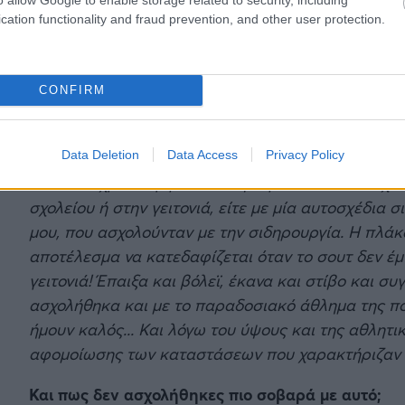
cation functionality and fraud prevention, and other user protection.
CONFIRM
Τι θυμάσαι όταν γυρίζεις τον εαυτό σου πίσω στη
Data Deletion
Data Access
Privacy Policy
«
Παιδικά χρόνια γεμάτα αθλητισμό! Είτε αυτό είχε
σχολείου ή στην γειτονιά, είτε με μία αυτοσχέδια 
μου, που ασχολούνταν με την σιδηρουργία. Η πλάκ
αποτέλεσμα να κατεδαφίζεται όταν το σουτ δεν έμ
γειτονιά! Έπαιξα και βόλεϊ, έκανα και στίβο και σ
ασχολήθηκα και με το παραδοσιακό άθλημα της πόλ
ήμουν καλός... Και λόγω του ύψους και της αθλητι
αφομοίωσης των καταστάσεων που χαρακτήριζαν τ
Και πως δεν ασχολήθηκες πιο σοβαρά με αυτό;