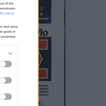
out of the
 downstream
B’s List of
er and store
to grant or
ed purposes