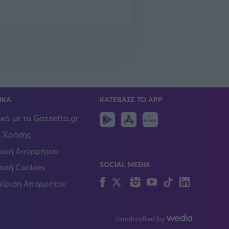
ΙΚΑ
ΚΑΤΕΒΑΣΕ ΤΟ APP
Android
IOS
Huawei
ικά με το Gazzetta.gr
 Χρήσης
τική Απορρήτου
SOCIAL MEDIA
τική Cookies
Facebook
Twitter
Instagram
YouTube
TikTok
Linkedin
είριση Απορρήτου
Handcrafted by