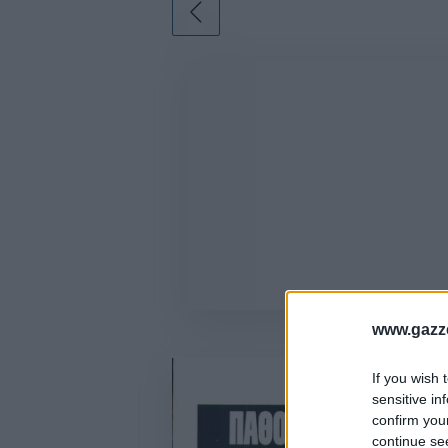
Γιώργος Τσακίρης
Πυγμαχία
www.gazze
If you wish 
sensitive in
confirm you
continue se