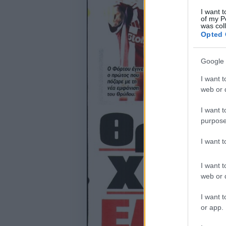
I want t
of my P
was col
Opted 
Google 
I want t
web or d
I want t
purpose
I want 
I want t
web or d
I want t
or app.