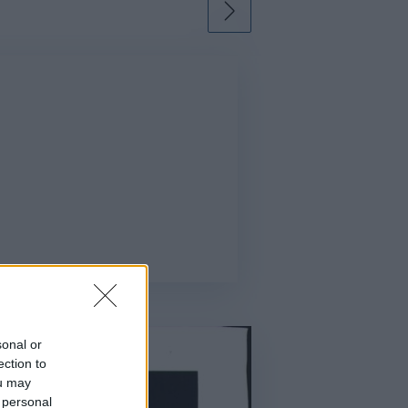
ρία από την Πόλη
ορμπατζόγλου
sonal or
ection to
ou may
 personal