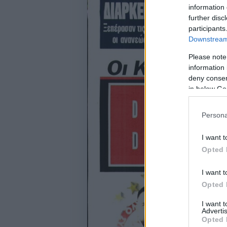
information 
further disc
participants
Downstream 
Please note
information 
deny consent
in below Go
Persona
I want t
Opted 
I want t
Opted 
I want 
Advertis
Opted 