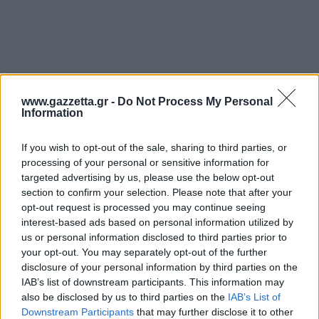
www.gazzetta.gr -
Do Not Process My Personal
Information
If you wish to opt-out of the sale, sharing to third parties, or
processing of your personal or sensitive information for
targeted advertising by us, please use the below opt-out
section to confirm your selection. Please note that after your
opt-out request is processed you may continue seeing
interest-based ads based on personal information utilized by
Η ομάδα του Κούλη Ιωσηφίδη είχε φτάσει στον
us or personal information disclosed to third parties prior to
τελικό και είχε χάσει με 10-9 για να περιοριστεί
your opt-out. You may separately opt-out of the further
disclosure of your personal information by third parties on the
στο ασημένιο μετάλλιο.
IAB’s list of downstream participants. This information may
also be disclosed by us to third parties on the
IAB’s List of
Η σημασία της 8ης Αυγούστου
Downstream Participants
that may further disclose it to other