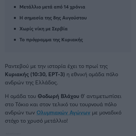
Καλαμάτα
Μετάλλιο μετά από 14 χρόνια
Η σημασία της 8ης Αυγούστου
Ηρακλής
Χωρίς νίκη με Σερβία
Μπαρτσελόνα
To πρόγραμμα της Κυριακής
Ρεάλ Μαδρίτης
Ραντεβού με την ιστορία έχει το πρωί της
Ατλέτικο Μαδρίτης
Κυριακής (10:30, ΕΡΤ-3)
η εθνική ομάδα πόλο
ανδρών της Ελλάδος.
Μάντσεστερ Γιουνάιτεντ
Η ομάδα του
Θοδωρή Βλάχου
θ' αντιμετωπίσει
Μάντσεστερ Σίτι
στο Τόκιο και στον τελικό του τουρνουά πόλο
ανδρών των
Ολυμπιακών Αγώνων
με μοναδικό
Λίβερπουλ
στόχο το χρυσό μετάλλιο!
Τσέλσι