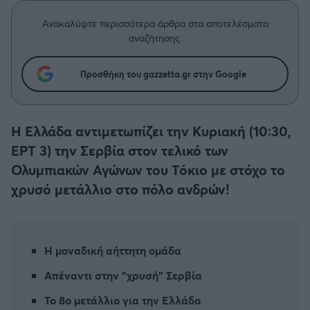
Η μητρότητα στον πάγκο
Δημήτρης Τσορμπατζόγλου
Συνεντεύξεις
Άρης
Ανακαλύψτε περισσότερα άρθρα στα αποτελέσματα
Μεγάλη μου Αγάπη
αναζήτησης.
Μια Ιστορία από την Πόλη
Λεβαδειακός
Προσθήκη του gazzetta.gr στην Google
ΟΦΗ
Η Ελλάδα αντιμετωπίζει την Κυριακή (10:30,
Βόλος
ΕΡΤ 3) την Σερβία στον τελικό των
Ολυμπιακών Αγώνων του Τόκιο με στόχο το
Ατρόμητος Αθηνών
χρυσό μετάλλιο στο πόλο ανδρών!
Κηφισιά
Αστέρας Τρίπολης
Η μοναδική αήττητη ομάδα
Απέναντι στην "χρυσή" Σερβία
Παναιτωλικός
Το 8ο μετάλλιο για την Ελλάδα