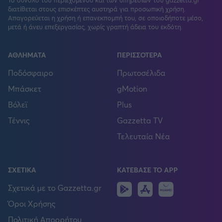
Το σύνολο του περιεχομένου και των υπηρεσιών του gazzetta.gr
διατίθεται στους επισκέπτες αυστηρά για προσωπική χρήση.
Απαγορεύεται η χρήση ή επανεκπομπή του, σε οποιοδήποτε μέσο,
μετά ή άνευ επεξεργασίας, χωρίς γραπτή άδεια του εκδότη.
ΑΘΛΗΜΑΤΑ
ΠΕΡΙΣΣΟΤΕΡΑ
Ποδόσφαιρο
Πρωτοσέλιδα
Μπάσκετ
gMotion
Βόλεϊ
Plus
Τέννις
Gazzetta TV
Τελευταία Νέα
ΣΧΕΤΙΚΑ
ΚΑΤΕΒΑΣΕ ΤΟ APP
Android
IOS
Huawei
Σχετικά με το Gazzetta.gr
Όροι Χρήσης
Πολιτική Απορρήτου