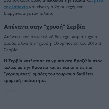
Στα νοκ άουτ όμως
απέκλεισε την Ιταλία
και
μετά
την Ισπανία
και είναι για 2η συνεχόμενη
διοργάνωση στον τελικό.
Απέναντι στην "χρυσή" Σερβία
Απέναντι της στον τελικό δεν έχει καμία τυχαία
ομάδα αλλά την "χρυσή" Ολυμπιονίκη του 2016 τη
Σερβία.
Η Σερβία κατέκτησε το χρυσό στη Βραζιλία στον
τελικό με την Κροατία και αν και από τις πιο
"γερασμένες" ομάδες του τουρνουά διαθέτει
τρομερή ποιότητητα.