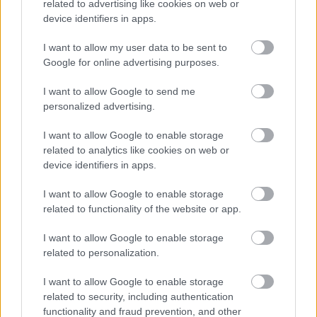
related to advertising like cookies on web or
φορά με την Ελλάδα σε Ολυμπιακούς Αγώνες.
device identifiers in apps.
Ήταν το 2016 στον όμιλο και οι δυο ομάδες είχαν
I want to allow my user data to be sent to
έρθει ισόπαλες (9-9).
Google for online advertising purposes.
Συνολικά σε 30 αγώνες σε όλες τις διοργανώσεις η
I want to allow Google to send me
Ελλάδα έχει 6 νίκες, η Σερβία 21 και έχουμε και 3
personalized advertising.
ισοπαλίες.
I want to allow Google to enable storage
related to analytics like cookies on web or
Το 1995 στην Κατάνια της Ιταλίας αμέσως μετά
device identifiers in apps.
από την άρση του εμπάργκο η Ελλάδα κερδίζει σε
I want to allow Google to enable storage
φιλικό με 5-4 την Σερβία.
related to functionality of the website or app.
Δέκα χρόνια μετά την Κατάνια θα έρχονταν και μια
I want to allow Google to enable storage
νίκη σε επίσημη διοργάνωση. Ήταν στον Καναδά
related to personalization.
και στο Τορόντο. Οι δυο ομάδες παίζουν για την
I want to allow Google to enable storage
ημιτελική φάση ενός νέου θεσμού, του World
related to security, including authentication
League (2002 πρεμιέρα).
functionality and fraud prevention, and other