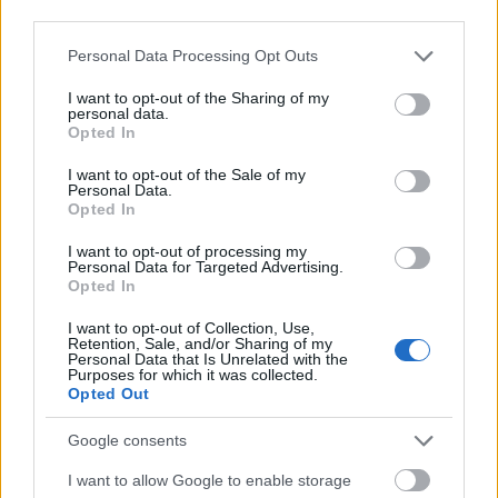
third parties.
Την 8η Αυγούστου 2015 αυτή η ομάδα έχοντας στη
Please note that this website/app uses one or more Google
Personal Data Processing Opt Outs
σύνθεση της τους
Φουντούλη, Βλαχόπουλο,
services and may gather and store information including but
Μουρίκη, Κολόμβο, Γενηδουνιά, Δερβίση
not limited to your visit or usage behaviour. You may click to
I want to opt-out of the Sharing of my
personal data.
κατέκτησε το χάλκινο μετάλλιο στο Παγκόσμιο
grant or deny consent to Google and its third-party tags to
Opted In
use your data for below specified purposes in below Google
πρωτάθλημα του Καζάν.
consent section.
I want to opt-out of the Sale of my
Personal Data.
Είναι το 2ο χάλκινο της Ελλάδας σε Παγκόσμιο
Opted In
μετά από εκείνο του 2005 στο Μόντρεαλ.
I want to opt-out of processing my
Personal Data for Targeted Advertising.
Χωρίς νίκη με Σερβία
Opted In
I want to opt-out of Collection, Use,
Η Ελλάδα δεν έχει κερδίσει ποτέ την Σερβία σε
Retention, Sale, and/or Sharing of my
Personal Data that Is Unrelated with the
Ολυμπιακούς Αγώνες, σε Παγκόσμιο και
Purposes for which it was collected.
Opted Out
Ευρωπαϊκό πρωτάθλημα.
Google consents
Η Σερβία μετά από το 2004 διασπάστηκε με το
Μαυροβούνιο και έως σήμερα έχει παίξει μόνο μια
I want to allow Google to enable storage