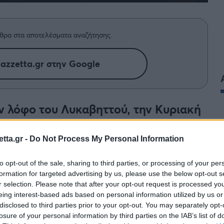
θρα στα αποτελέσματα αναζήτησης.
azzetta.gr στην Google
ν λόφο του Λυκαβηττού, την Κυριακή
ιέρωμα στον συνθέτη Γιάννη Σπανό.
tta.gr -
Do Not Process My Personal Information
to opt-out of the sale, sharing to third parties, or processing of your per
formation for targeted advertising by us, please use the below opt-out s
r selection. Please note that after your opt-out request is processed y
…
eing interest-based ads based on personal information utilized by us or
disclosed to third parties prior to your opt-out. You may separately opt-
losure of your personal information by third parties on the IAB’s list of