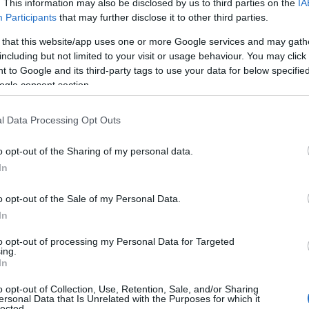
. This information may also be disclosed by us to third parties on the
IA
ροπή. Εξάλλου, τι είναι ο «θάνατος» της αναλογικής
Participants
that may further disclose it to other third parties.
ηση του μέλλοντος είναι, του έξω από δω, του ως
 that this website/app uses one or more Google services and may gath
ί που κάποιος ψάχνει τον προσωπικό του
including but not limited to your visit or usage behaviour. You may click 
 για το τώρα, για το πώς επιβιώνουμε σε υπόγεια και
 to Google and its third-party tags to use your data for below specifi
ύμα
που δεν ρυτίδιασε και έμεινε για πάντα νέο.
ogle consent section.
 μουσείο, αλλά στην επανάληψη της μνήμης που τον
l Data Processing Opt Outs
ι να νιώθεις το χάδι της μουσικής και την αγάπη
o opt-out of the Sharing of my personal data.
τσιρικά που σκρολάρει ασταμάτητα στο Tik Tok,
In
 και οι γενιές προχωράνε και στέκονται σε αυτόν
 του λόγου, σε όλες τις μορφές του, και τη
o opt-out of the Sale of my Personal Data.
αν αν δεν συγκινούμασταν; Τι άνθρωποι θα ήμασταν
In
ς κατάστασης που επιβεβαιώνει την ομορφιά μας;
to opt-out of processing my Personal Data for Targeted
ing.
ττού
, η
κασέτα του «Μελωδία 99.2»
θα παίξει για
In
o opt-out of Collection, Use, Retention, Sale, and/or Sharing
ersonal Data that Is Unrelated with the Purposes for which it
lected.