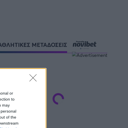
ΑΘΛΗΤΙΚΕΣ ΜΕΤΑΔΟΣΕΙΣ
sonal or
ection to
ou may
 personal
out of the
 downstream