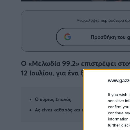
Ανακαλύψτε περισσότερα άρ
Προσθήκη του g
Ο «Μελωδία 99.2» επιστρέφει στο
12 Ιουλίου, για ένα ξεχωριστό αφ
www.gazze
If you wish 
Ο κύριος Σπανός
sensitive in
confirm you
Ας είναι καθαρός και ευγενικός ο ουρανός
continue se
information 
further disc