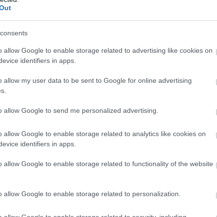
Out
ό και μετά περνά στα δάχτυλα και στον
consents
α που δημιουργήσει-δωρίσει ο
κύριος Γιάννης
o allow Google to enable storage related to advertising like cookies on
σιαστικού έχει τη σημασία του. Ακούς τις
evice identifiers in apps.
τηρίζουν και ανυψώνουν τους στίχους των
o allow my user data to be sent to Google for online advertising
 φυσιογνωμία που βλέπεις στις φωτογραφίες με
s.
 που διέπει αυτόν τον άνθρωπο. Το χαμόγελο-
 στο πιάνο και τα τραγούδια του που έχουν κύρος,
to allow Google to send me personalized advertising.
o allow Google to enable storage related to analytics like cookies on
α και το υγρό βλέμμα του ελληνικού τραγουδιού.
evice identifiers in apps.
οι δημιουργίες του; Σε αυτήν που είσαι μόνος στο
ι ενώ όλος ο κόσμος αποχωρεί, εσύ μονολογείς για
o allow Google to enable storage related to functionality of the website
όγελο που κράτησες. Και όταν σβήνεις τα φώτα και
δεν θα φύγουμε. Εδώ θα μείνουμε για πάντα.
o allow Google to enable storage related to personalization.
ά που θα ακούσετε στις
4 Ιουνίου
είναι το γύρισμα
c.
o allow Google to enable storage related to security, including