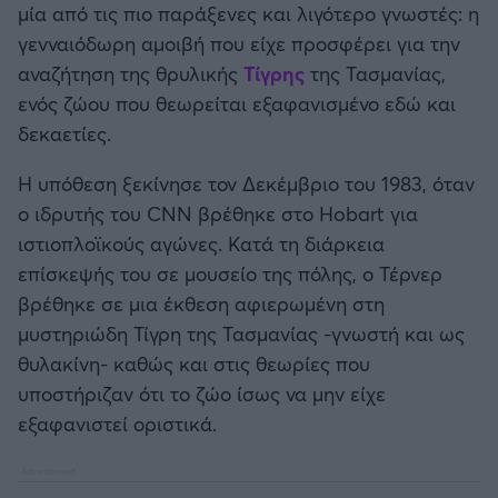
μία από τις πιο παράξενες και λιγότερο γνωστές: η
Καλαμάτα
γενναιόδωρη αμοιβή που είχε προσφέρει για την
αναζήτηση της θρυλικής
Τίγρης
της Τασμανίας,
Ηρακλής
ενός ζώου που θεωρείται εξαφανισμένο εδώ και
δεκαετίες.
Μπαρτσελόνα
Η υπόθεση ξεκίνησε τον Δεκέμβριο του 1983, όταν
Ρεάλ Μαδρίτης
ο ιδρυτής του CNN βρέθηκε στο Hobart για
ιστιοπλοϊκούς αγώνες. Κατά τη διάρκεια
Ατλέτικο Μαδρίτης
επίσκεψής του σε μουσείο της πόλης, ο Τέρνερ
βρέθηκε σε μια έκθεση αφιερωμένη στη
Μάντσεστερ Γιουνάιτεντ
μυστηριώδη Τίγρη της Τασμανίας -γνωστή και ως
θυλακίνη- καθώς και στις θεωρίες που
Μάντσεστερ Σίτι
υποστήριζαν ότι το ζώο ίσως να μην είχε
εξαφανιστεί οριστικά.
Λίβερπουλ
Τσέλσι