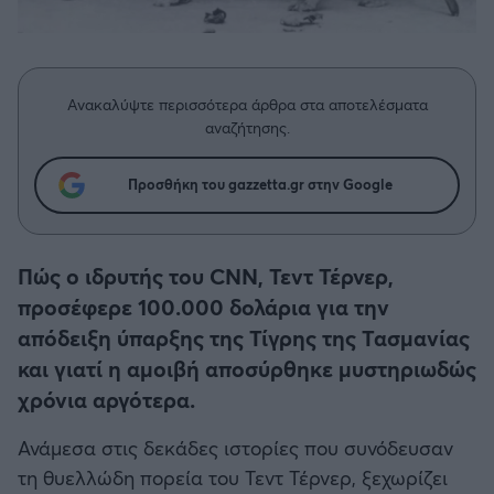
Η μητρότητα στον πάγκο
Δημήτρης Τσορμπατζόγλου
Συνεντεύξεις
Άρης
Μεγάλη μου Αγάπη
Μια Ιστορία από την Πόλη
Λεβαδειακός
Ανακαλύψτε περισσότερα άρθρα στα αποτελέσματα
αναζήτησης.
ΟΦΗ
Προσθήκη του gazzetta.gr στην Google
Βόλος
Ατρόμητος Αθηνών
Πώς ο ιδρυτής του CNN, Τεντ Τέρνερ,
προσέφερε 100.000 δολάρια για την
Κηφισιά
απόδειξη ύπαρξης της Τίγρης της Τασμανίας
και γιατί η αμοιβή αποσύρθηκε μυστηριωδώς
Αστέρας Τρίπολης
χρόνια αργότερα.
Ανάμεσα στις δεκάδες ιστορίες που συνόδευσαν
Παναιτωλικός
τη θυελλώδη πορεία του Τεντ Τέρνερ, ξεχωρίζει