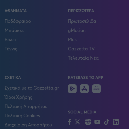
ΑΘΛΗΜΑΤΑ
ΠΕΡΙΣΣΟΤΕΡΑ
Ποδόσφαιρο
Πρωτοσέλιδα
Μπάσκετ
gMotion
Βόλεϊ
Plus
Τέννις
Gazzetta TV
Τελευταία Νέα
ΣΧΕΤΙΚΑ
ΚΑΤΕΒΑΣΕ ΤΟ APP
Android
IOS
Huawei
Σχετικά με το Gazzetta.gr
Όροι Χρήσης
Πολιτική Απορρήτου
SOCIAL MEDIA
Πολιτική Cookies
Facebook
Twitter
Instagram
YouTube
TikTok
Lin
Διαχείριση Απορρήτου