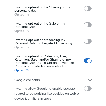
του.
services and may gather and store information including but
not limited to your visit or usage behaviour. You may click to
I want to opt-out of the Sharing of my
personal data.
Μέχρι σήμερα, η τύχη της Τίγρης της Τασμανίας
grant or deny consent to Google and its third-party tags to
Opted In
use your data for below specified purposes in below Google
εξακολουθεί να αποτελεί αντικείμενο συζητήσεων
consent section.
I want to opt-out of the Sale of my
και θεωριών. Και η παράξενη εμπλοκή του Τεντ
Personal Data.
Τέρνερ παραμένει μία από τις πιο ιδιαίτερες
Opted In
ιστορίες που συνδέθηκαν ποτέ με το μυστηριώδες
I want to opt-out of processing my
Personal Data for Targeted Advertising.
ζώο της αυστραλιανής φύσης.
Opted In
I want to opt-out of Collection, Use,
Retention, Sale, and/or Sharing of my
Personal Data that Is Unrelated with the
Purposes for which it was collected.
Opted Out
Google consents
I want to allow Google to enable storage
related to advertising like cookies on web or
device identifiers in apps.