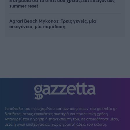
5 σημάδια ότι το σπίτι σου χρειάζεται επειγόντως
summer reset
Agrari Beach Mykonos: Τρεις γενιές, μία
οικογένεια, μία παράδοση
Το σύνολο του περιεχομένου και των υπηρεσιών του gazzetta.gr
διατίθεται στους επισκέπτες αυστηρά για προσωπική χρήση.
Απαγορεύεται η χρήση ή επανεκπομπή του, σε οποιοδήποτε μέσο,
μετά ή άνευ επεξεργασίας, χωρίς γραπτή άδεια του εκδότη.