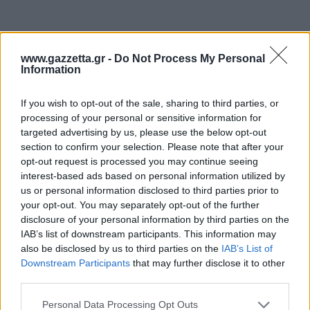
Η ιστορία πήρε νέα τροπή το 2000, όταν ένας
www.gazzetta.gr -
Do Not Process My Personal
Information
ερευνητής που μελετούσε επί χρόνια την Τίγρη της
Τασμανίας επικοινώνησε με τον Τέρνερ για να
If you wish to opt-out of the sale, sharing to third parties, or
πληροφορηθεί αν η αμοιβή παρέμενε ενεργή. Η
processing of your personal or sensitive information for
απάντηση που έλαβε ήταν σύντομη αλλά
targeted advertising by us, please use the below opt-out
section to confirm your selection. Please note that after your
αποκαλυπτική.
opt-out request is processed you may continue seeing
interest-based ads based on personal information utilized by
Ο Τέρνερ ενημέρωσε πως η ανταμοιβή δεν ίσχυε
us or personal information disclosed to third parties prior to
πλέον, αν και επαίνεσε την επιμονή και την
your opt-out. You may separately opt-out of the further
αφοσίωση όσων συνέχιζαν να αναζητούν
disclosure of your personal information by third parties on the
IAB’s list of downstream participants. This information may
αποδείξεις για την ύπαρξη του ζώου. Δεν εξήγησε
also be disclosed by us to third parties on the
IAB’s List of
ποτέ γιατί αποφάσισε να αποσύρει την προσφορά,
Downstream Participants
that may further disclose it to other
παρά το γεγονός ότι το ποσό θεωρούνταν
third parties.
αμελητέο σε σχέση με την τεράστια περιουσία
Please note that this website/app uses one or more Google
Personal Data Processing Opt Outs