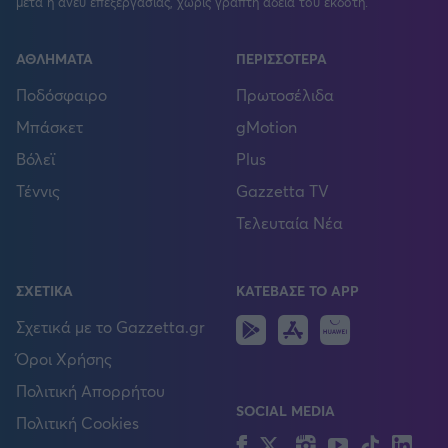
μετά ή άνευ επεξεργασίας, χωρίς γραπτή άδεια του εκδότη.
ΑΘΛΗΜΑΤΑ
ΠΕΡΙΣΣΟΤΕΡΑ
Ποδόσφαιρο
Πρωτοσέλιδα
Μπάσκετ
gMotion
Βόλεϊ
Plus
Τέννις
Gazzetta TV
Τελευταία Νέα
ΣΧΕΤΙΚΑ
ΚΑΤΕΒΑΣΕ ΤΟ APP
Android
IOS
Huawei
Σχετικά με το Gazzetta.gr
Όροι Χρήσης
Πολιτική Απορρήτου
SOCIAL MEDIA
Πολιτική Cookies
Facebook
Twitter
Instagram
YouTube
TikTok
Lin