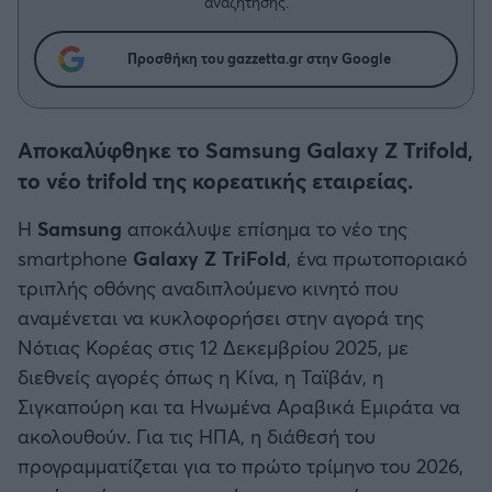
Η μητρότητα στον πάγκο
αναζήτησης.
Δημήτρης Τσορμπατζόγλου
Συνεντεύξεις
Άρης
Μεγάλη μου Αγάπη
Προσθήκη του gazzetta.gr στην Google
Μια Ιστορία από την Πόλη
Λεβαδειακός
Αποκαλύφθηκε το Samsung Galaxy Z Trifold,
ΟΦΗ
το νέο trifold της κορεατικής εταιρείας.
Βόλος
Η
Samsung
αποκάλυψε επίσημα το νέο της
smartphone
Galaxy Z TriFold
, ένα πρωτοποριακό
Ατρόμητος Αθηνών
τριπλής οθόνης αναδιπλούμενο κινητό που
αναμένεται να κυκλοφορήσει στην αγορά της
Κηφισιά
Νότιας Κορέας στις 12 Δεκεμβρίου 2025, με
διεθνείς αγορές όπως η Κίνα, η Ταϊβάν, η
Αστέρας Τρίπολης
Σιγκαπούρη και τα Ηνωμένα Αραβικά Εμιράτα να
ακολουθούν. Για τις ΗΠΑ, η διάθεσή του
Παναιτωλικός
προγραμματίζεται για το πρώτο τρίμηνο του 2026,