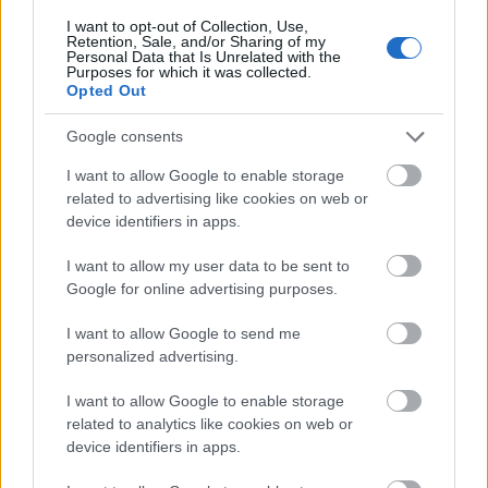
Η «μπαταρία» του βυθού: Το φιλόδοξο σχέδιο με
I want to opt-out of Collection, Use,
δεξαμενή 20 εκατ. λίτρων κάτω από τη θάλασσα
Retention, Sale, and/or Sharing of my
Personal Data that Is Unrelated with the
Purposes for which it was collected.
Opted Out
Google consents
I want to allow Google to enable storage
Για να προσθέσεις το σχόλιο
related to advertising like cookies on web or
device identifiers in apps.
σου πρέπει να συνδεθείς
στο my gazzetta!
I want to allow my user data to be sent to
Google for online advertising purposes.
Εγγραφή
Σύνδεση
I want to allow Google to send me
personalized advertising.
I want to allow Google to enable storage
related to analytics like cookies on web or
Συνδέσου και κάνε το πρώτο σχόλιο...
device identifiers in apps.