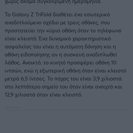
χωρίς ακόμα συγκεκριμένη ημερομηνία.
Καλαμάτα
Το Galaxy Z TriFold διαθέτει ένα εσωτερικό
Ηρακλής
αναδιπλούμενο σχέδιο με τρεις οθόνες, που
προστατεύει την κύρια οθόνη όταν το τηλέφωνο
Μπαρτσελόνα
είναι κλειστό. Ένα δυναμικό χαρακτηριστικό
ασφαλείας του είναι η αυτόματη δόνηση και η
Ρεάλ Μαδρίτης
οθόνη ειδοποίησης αν η συσκευή αναδιπλωθεί
λάθος. Ανοικτό, το κινητό προσφέρει οθόνη 10
Ατλέτικο Μαδρίτης
ιντσών, ενώ η εξωτερική οθόνη όταν είναι κλειστό
μετρά 6,5 ίντσες. Το πάχος του είναι 3,9 χιλιοστά
Μάντσεστερ Γιουνάιτεντ
στο λεπτότερο σημείο του όταν είναι ανοιχτό και
12,9 χιλιοστά όταν είναι κλειστό.
Μάντσεστερ Σίτι
Λίβερπουλ
Τσέλσι