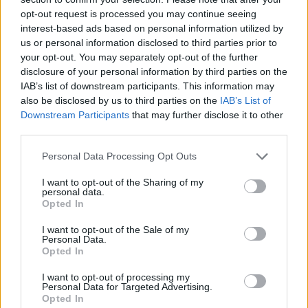
opt-out request is processed you may continue seeing
interest-based ads based on personal information utilized by
us or personal information disclosed to third parties prior to
your opt-out. You may separately opt-out of the further
disclosure of your personal information by third parties on the
IAB’s list of downstream participants. This information may
also be disclosed by us to third parties on the
IAB’s List of
Downstream Participants
that may further disclose it to other
third parties.
Please note that this website/app uses one or more Google
Personal Data Processing Opt Outs
services and may gather and store information including but
not limited to your visit or usage behaviour. You may click to
I want to opt-out of the Sharing of my
personal data.
grant or deny consent to Google and its third-party tags to
Opted In
ΔΙΑΒΑΣΕ ΑΚΟΜΗ:
use your data for below specified purposes in below Google
consent section.
Το πιο περίπλοκο ρολόι-«λαβύρινθος» στον κόσμο:
I want to opt-out of the Sale of my
Personal Data.
Διαθέτει 63 επιπλέον λειτουργίες (vid)
Opted In
«Φαέθων»: Εισέρχεται σε φάση υλοποίησης το
I want to opt-out of processing my
Personal Data for Targeted Advertising.
πρωτοποριακό mega φωτοβολταϊκό στο Δομοκό
Opted In