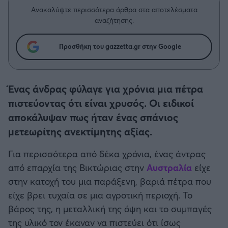
Η μητρότητα στον πάγκο
Δημήτρης Τσορμπατζόγλου
Συνεντεύξεις
Ανακαλύψτε περισσότερα άρθρα στα αποτελέσματα
Άρης
αναζήτησης.
Μεγάλη μου Αγάπη
Μια Ιστορία από την Πόλη
Λεβαδειακός
Προσθήκη του gazzetta.gr στην Google
ΟΦΗ
Ένας άνδρας φύλαγε για χρόνια μια πέτρα
Βόλος
πιστεύοντας ότι είναι χρυσός. Οι ειδικοί
αποκάλυψαν πως ήταν ένας σπάνιος
Ατρόμητος Αθηνών
μετεωρίτης ανεκτίμητης αξίας.
Κηφισιά
Για περισσότερα από δέκα χρόνια, ένας άντρας
από επαρχία της Βικτώριας στην
Αυστραλία
είχε
Αστέρας Τρίπολης
στην κατοχή του μια παράξενη, βαριά πέτρα που
είχε βρει τυχαία σε μια αγροτική περιοχή. Το
Παναιτωλικός
βάρος της, η μεταλλική της όψη και το συμπαγές
της υλικό τον έκαναν να πιστεύει ότι ίσως