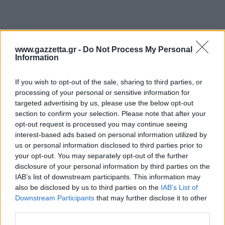
www.gazzetta.gr -
Do Not Process My Personal
Information
If you wish to opt-out of the sale, sharing to third parties, or
processing of your personal or sensitive information for
targeted advertising by us, please use the below opt-out
section to confirm your selection. Please note that after your
opt-out request is processed you may continue seeing
interest-based ads based on personal information utilized by
us or personal information disclosed to third parties prior to
Το εύρημα πρόκειται να μελετηθεί περαιτέρω, ενώ
your opt-out. You may separately opt-out of the further
οι ειδικοί επισημαίνουν ότι τέτοια περιστατικά
disclosure of your personal information by third parties on the
είναι εξαιρετικά σπάνια - όχι μόνο ως προς την
IAB’s list of downstream participants. This information may
also be disclosed by us to third parties on the
IAB’s List of
ανακάλυψη του υλικού, αλλά και ως προς το ότι
Downstream Participants
that may further disclose it to other
κάποιος το κρατά στο σπίτι του χωρίς να γνωρίζει
third parties.
την πραγματική του αξία.