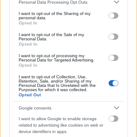
Please note that this website/app uses one or more Google
Personal Data Processing Opt Outs
services and may gather and store information including but
not limited to your visit or usage behaviour. You may click to
I want to opt-out of the Sharing of my
personal data.
grant or deny consent to Google and its third-party tags to
Opted In
use your data for below specified purposes in below Google
consent section.
I want to opt-out of the Sale of my
Personal Data.
Opted In
I want to opt-out of processing my
Personal Data for Targeted Advertising.
Opted In
I want to opt-out of Collection, Use,
Retention, Sale, and/or Sharing of my
Personal Data that Is Unrelated with the
Purposes for which it was collected.
Opted Out
Google consents
I want to allow Google to enable storage
related to advertising like cookies on web or
device identifiers in apps.