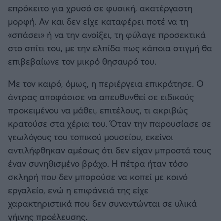
Καλαμάτα
επρόκειτο για χρυσό σε φυσική, ακατέργαστη
μορφή. Αν και δεν είχε καταφέρει ποτέ να τη
Ηρακλής
«σπάσει» ή να την ανοίξει, τη φύλαγε προσεκτικά
στο σπίτι του, με την ελπίδα πως κάποια στιγμή θα
Μπαρτσελόνα
επιβεβαίωνε τον μικρό θησαυρό του.
Με τον καιρό, όμως, η περιέργεια επικράτησε. Ο
Ρεάλ Μαδρίτης
άντρας αποφάσισε να απευθυνθεί σε ειδικούς
προκειμένου να μάθει, επιτέλους, τι ακριβώς
Ατλέτικο Μαδρίτης
κρατούσε στα χέρια του. Όταν την παρουσίασε σε
γεωλόγους του τοπικού μουσείου, εκείνοι
Μάντσεστερ Γιουνάιτεντ
αντιλήφθηκαν αμέσως ότι δεν είχαν μπροστά τους
έναν συνηθισμένο βράχο. Η πέτρα ήταν τόσο
Μάντσεστερ Σίτι
σκληρή που δεν μπορούσε να κοπεί με κοινό
εργαλείο, ενώ η επιφάνειά της είχε
Λίβερπουλ
χαρακτηριστικά που δεν συναντώνται σε υλικά
γήινης προέλευσης.
Τσέλσι