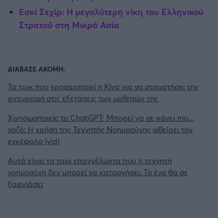
Εσκί Σεχίρ: Η μεγαλύτερη νίκη του Ελληνικού
Στρατού στη Μικρά Ασία
ΔΙΑΒΑΣΕ ΑΚΟΜΗ:
Τα τρικ που χρησιμοποιεί η Κίνα για να σταματήσει την
αντιγραφή στις εξετάσεις των μαθητών της
Χρησιμοποιείς το ChatGPT; Μπορεί να σε κάνει πιο...
χαζό: Η χρήση της Τεχνητής Νοημοσύνης φθείρει τον
εγκέφαλο (vid)
Αυτά είναι τα τρία επαγγέλματα που η τεχνητή
νοημοσύνη δεν μπορεί να καταργήσει: Το ένα θα σε
ξαφνιάσει