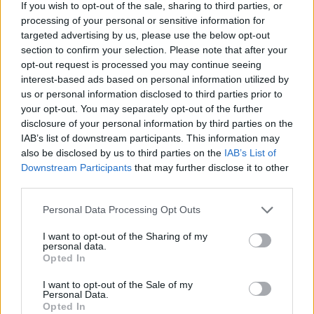
νονός του AI", είχε ήδη προειδοποιήσει: “Μέσα στα
If you wish to opt-out of the sale, sharing to third parties, or
επόμενα 20 χρόνια, θα φτιάξουμε AIs που θα είναι
processing of your personal or sensitive information for
targeted advertising by us, please use the below opt-out
πιο έξυπνα από εμάς. Και αυτό είναι κάτι που
section to confirm your selection. Please note that after your
πρέπει να μας τρομάζει.”
opt-out request is processed you may continue seeing
interest-based ads based on personal information utilized by
us or personal information disclosed to third parties prior to
your opt-out. You may separately opt-out of the further
disclosure of your personal information by third parties on the
IAB’s list of downstream participants. This information may
also be disclosed by us to third parties on the
IAB’s List of
Downstream Participants
that may further disclose it to other
third parties.
Please note that this website/app uses one or more Google
Personal Data Processing Opt Outs
services and may gather and store information including but
not limited to your visit or usage behaviour. You may click to
I want to opt-out of the Sharing of my
personal data.
grant or deny consent to Google and its third-party tags to
Opted In
use your data for below specified purposes in below Google
consent section.
I want to opt-out of the Sale of my
Personal Data.
Opted In