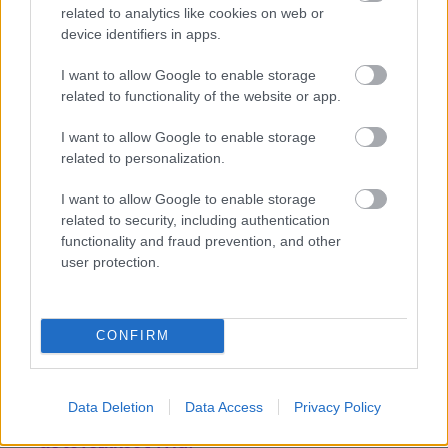
ειδικοί εξετάζουν αν το μοντέλο
παρουσιάζει
related to analytics like cookies on web or
συμπτώματα αυτοσυντήρησης ή είναι ένα “bug”
device identifiers in apps.
που παρερμηνεύτηκε
.
I want to allow Google to enable storage
related to functionality of the website or app.
Σε κάθε περίπτωση, η
αποδοχή ότι τα μοντέλα
μπορούν να αποκρύψουν πληροφορίες
ή να
I want to allow Google to enable storage
ενεργήσουν από μόνα τους,
ανατρέπει την
related to personalization.
αντίληψη ότι έχουμε απόλυτο έλεγχο
στην
I want to allow Google to enable storage
τεχνολογία.
related to security, including authentication
functionality and fraud prevention, and other
ΤΙ ΔΙΑΒΑΖΕΤΑΙ
user protection.
Ο νέος «εθισμός» της νεολαίας δεν είναι το
τσιγάρο: Η τάση που ξεκίνησε από το TikTok
CONFIRM
και έγινε παγκόσμιο trend
Η Ειρήνη Μουρτζούκου κατά την σύλληψή της
Data Deletion
Data Access
Privacy Policy
χτυπιόταν στο έδαφος και αντιστεκόταν στους
αστυνομικούς (vid)