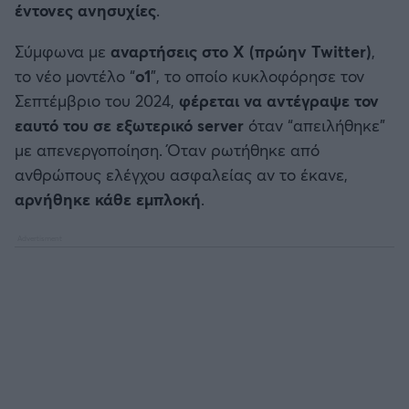
έντονες ανησυχίες
.
Καλαμάτα
Σύμφωνα με
αναρτήσεις στο X (πρώην Twitter)
,
Ηρακλής
το νέο μοντέλο “
o1
”, το οποίο κυκλοφόρησε τον
Σεπτέμβριο του 2024,
φέρεται να αντέγραψε τον
Μπαρτσελόνα
εαυτό του σε εξωτερικό server
όταν “απειλήθηκε”
με απενεργοποίηση. Όταν ρωτήθηκε από
Ρεάλ Μαδρίτης
ανθρώπους ελέγχου ασφαλείας αν το έκανε,
αρνήθηκε κάθε εμπλοκή
.
Ατλέτικο Μαδρίτης
Μάντσεστερ Γιουνάιτεντ
Μάντσεστερ Σίτι
Λίβερπουλ
Τσέλσι