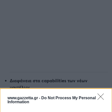
Διαφάνεια στα capabilities των νέων
μοντέλων
Ανεξάρτητους ελέγχους ασφαλείας
www.gazzetta.gr -
Do Not Process My Personal
Information
Ο
καθηγητής Geoffrey Hinton
, γνωστός ως "ο