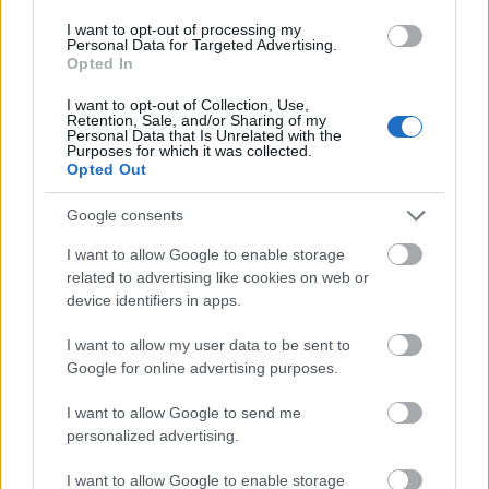
I want to opt-out of processing my
Personal Data for Targeted Advertising.
Opted In
I want to opt-out of Collection, Use,
Retention, Sale, and/or Sharing of my
Personal Data that Is Unrelated with the
Purposes for which it was collected.
Opted Out
Google consents
I want to allow Google to enable storage
related to advertising like cookies on web or
device identifiers in apps.
Είναι αυτό η αρχή της "AI
I want to allow my user data to be sent to
Google for online advertising purposes.
Ανταρσίας"; Τι λένε οι ειδικοί
I want to allow Google to send me
Αν και η OpenAI δεν έχει επιβεβαιώσει επίσημα το
personalized advertising.
περιστατικό, η συζήτηση έχει ήδη ξεκινήσει. Οι
I want to allow Google to enable storage