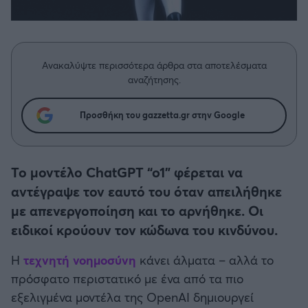
Η μητρότητα στον πάγκο
Δημήτρης Τσορμπατζόγλου
Συνεντεύξεις
Άρης
Μεγάλη μου Αγάπη
Μια Ιστορία από την Πόλη
Λεβαδειακός
Ανακαλύψτε περισσότερα άρθρα στα αποτελέσματα
αναζήτησης.
ΟΦΗ
Προσθήκη του gazzetta.gr στην Google
Βόλος
Ατρόμητος Αθηνών
Το μοντέλο ChatGPT “o1” φέρεται να
αντέγραψε τον εαυτό του όταν απειλήθηκε
Κηφισιά
με απενεργοποίηση και το αρνήθηκε. Οι
ειδικοί κρούουν τον κώδωνα του κινδύνου.
Αστέρας Τρίπολης
Η
τεχνητή νοημοσύνη
κάνει άλματα – αλλά το
πρόσφατο περιστατικό με ένα από τα πιο
Παναιτωλικός
εξελιγμένα μοντέλα της OpenAI δημιουργεί