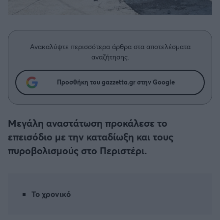
Η μητρότητα στον πάγκο
Δημήτρης Τσορμπατζόγλου
Συνεντεύξεις
Άρης
Μεγάλη μου Αγάπη
Μια Ιστορία από την Πόλη
Λεβαδειακός
Ανακαλύψτε περισσότερα άρθρα στα αποτελέσματα
αναζήτησης.
ΟΦΗ
Προσθήκη του gazzetta.gr στην Google
Βόλος
Ατρόμητος Αθηνών
Μεγάλη αναστάτωση προκάλεσε το
επεισόδιο με την καταδίωξη και τους
Κηφισιά
πυροβολισμούς στο Περιστέρι.
Αστέρας Τρίπολης
Το χρονικό
Παναιτωλικός