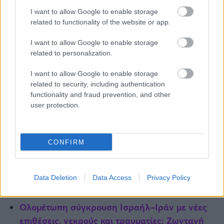
I want to allow Google to enable storage
related to functionality of the website or app.
I want to allow Google to enable storage
related to personalization.
I want to allow Google to enable storage
related to security, including authentication
functionality and fraud prevention, and other
user protection.
Συγκλονιστική φωτογραφία πριν το
χειρουργείο του 14χρονου που πνίγηκε στον
CONFIRM
Άραχθο: Ενός λεπτού σιγή από τους γιατρούς
(vid)
Καταφύγια πολέμου στην Ελλάδα: Πού
Data Deletion
Data Access
Privacy Policy
βρίσκονται και πώς συντηρούνται
Ολομέτωπη σύγκρουση Ισραήλ–Ιράν με νέες
επιθέσεις, νεκρούς και τραυματίες: Ζωντανή