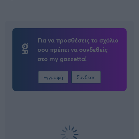
Για να προσθέσεις το σχόλιο
σου πρέπει να συνδεθείς
στο my gazzetta!
Εγγραφή
Σύνδεση