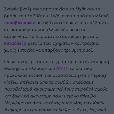
Καλαμάτα
Σκηνές βγαλμένες από ταινία εκτυλίχθηκαν το
βράδυ του Σαββάτου (14/6) έπειτα από ανταλλαγή
Ηρακλής
πυροβολισμών
μεταξύ δύο ατόμων που επέβαιναν
σε μοτοσικλέτα και άλλων δύο μέσα σε
Μπαρτσελόνα
αυτοκίνητο. Το περιστατικό συνοδεύτηκε από
καταδίωξη
μεταξύ των οχημάτων και τροχαίο,
Ρεάλ Μαδρίτης
χωρίς ευτυχώς να υπάρξουν τραυματισμοί.
Ατλέτικο Μαδρίτης
Όπως ανέφερε αυτόπτης μάρτυρας στην εκπομπή
«Καλημέρα Ελλάδα» του
ΑΝΤ1
, το σκηνικό
Μάντσεστερ Γιουνάιτεντ
προκάλεσε ένταση και αναστάτωση στην περιοχή.
«
Μένω απέναντι από το συμβάν, ακούσαμε
Μάντσεστερ Σίτι
πυροβολισμό, ακούσαμε πολλούς πυροβολισμούς
και ξαφνικά ακούσαμε πολύ μεγάλο θόρυβο.
Λίβερπουλ
Νομίζαμε ότι ήταν κανένας πύραυλος των Χούθι.
Βγήκαμε στο μπαλκόνι να δούμε τι έγινε, ξαφνικά
Τσέλσι