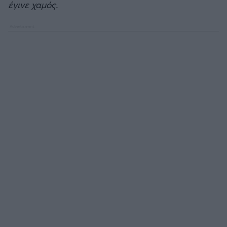
έγινε χαμός.
Άρσεναλ
Γιουβέντους
Μίλαν
Ίντερ
Μπάγερν Μονάχου
Παρί Σεν Ζερμέν