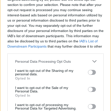
section to confirm your selection. Please note that after your
Τέλος, όπως έγινε γνωστό από την ΕΛ.ΑΣ, στο
opt-out request is processed you may continue seeing
σημείο όπου έπεσαν οι πυροβολισμοί στο
interest-based ads based on personal information utilized by
us or personal information disclosed to third parties prior to
Περιστέρι, εντοπίστηκαν επτά κάλυκες, ενώ στο
your opt-out. You may separately opt-out of the further
Χαϊδάρι εντοπίστηκε ένα όπλο, το οποίο στάλθηκε
disclosure of your personal information by third parties on the
για έλεγχο στα εγκληματολογικά εργαστήρια.
IAB’s list of downstream participants. This information may
also be disclosed by us to third parties on the
IAB’s List of
Downstream Participants
that may further disclose it to other
third parties.
Please note that this website/app uses one or more Google
Personal Data Processing Opt Outs
services and may gather and store information including but
not limited to your visit or usage behaviour. You may click to
I want to opt-out of the Sharing of my
personal data.
grant or deny consent to Google and its third-party tags to
Opted In
use your data for below specified purposes in below Google
consent section.
I want to opt-out of the Sale of my
Personal Data.
Opted In
I want to opt-out of processing my
Personal Data for Targeted Advertising.