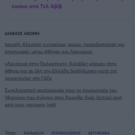
εικόνα από Τελ Αβίβ
ΔΙΑΒΑΣΕ ΑΚΟΜΗ:
Ισραήλ: Κλειστός ο εναέριος χώρος, προειδοποίηση για
επιστροφές μέσω Αθήνας και Λάρνακας
«Λευτεριά στην Παλαιστίνη»: Χιλιάδες κόσμου στην
Αθήνα και σε όλη την Ελλάδα διαδήλωσαν κατά της
γενοκτονίας στη Γάζα
Συγκλονιστική φωτογραφία πριν το χειρουργείο του
14χρονου που πνίγηκε στον Άραχθο: Ενός λεπτού σιγή
από τους γιατρούς (vid)
Tags:
ΚΑΤΑΔΙΩΞΗ
ΠΥΡΟΒΟΛΙΣΜΟΣ
ΑΣΤΥΝΟΜΙΑ