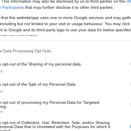
εφέτη ανακριτή στον καθηγητή
Δημήτρη Καρώνη
.
. This information may also be disclosed by us to third parties on the
IA
Participants
that may further disclose it to other third parties.
λικά
123 σελίδες
, εμπεριστατωμένη και βασισμένη
 that this website/app uses one or more Google services and may gath
ίου του Κράτους, αυτοψίες και λήψη υλικών από
including but not limited to your visit or usage behaviour. You may click 
ικά δεδομένα, συγκρίσεις και αξιολογήσεις,
 to Google and its third-party tags to use your data for below specifi
ogle consent section.
ηχανών (έλαια σιλικόνης) υπό τις συνθήκες του
γήσουν
πυρόσφαιρα
καθώς κρίνεται από τον
l Data Processing Opt Outs
υπό θερμοκρασίες
330 βαθμών
και άνω, να
υ προσκομίστηκαν από την εταιρεία
ΙΝΤΕΡΣΤΑΡ
,
o opt-out of the Sharing of my personal data.
εμπορική αμαξοστοιχί
α ύποπτο φορτίο.
In
o opt-out of the Sale of my Personal Data.
In
to opt-out of processing my Personal Data for Targeted
ing.
In
o opt-out of Collection, Use, Retention, Sale, and/or Sharing
ersonal Data that Is Unrelated with the Purposes for which it
lected.