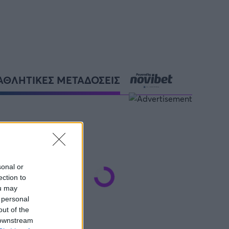
ΑΘΛΗΤΙΚΕΣ ΜΕΤΑΔΟΣΕΙΣ
sonal or
ection to
ou may
 personal
out of the
 downstream