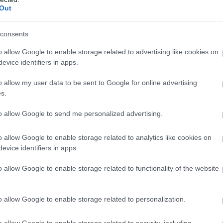
Out
consents
o allow Google to enable storage related to advertising like cookies on
evice identifiers in apps.
o allow my user data to be sent to Google for online advertising
αλλειολόγου μεταλλουργού πραγματογνώμονα
s.
λήθηκε να μελετήσει τα ευρήματα του κλιμακίου της
σμού από τις εγκαταστάσεις του ΟΣΕ, όπου
to allow Google to send me personalized advertising.
Δεν υπάρχουν θραύσματα που να υποδεικνύουν
o allow Google to enable storage related to analytics like cookies on
evice identifiers in apps.
τη ανακριτή
Σωτήρη Μπακαϊμη
και θα μελετηθεί.
o allow Google to enable storage related to functionality of the website
άλογο συμπέρασμα έστω και με άλλη μεθοδολογία
βούλους συγγενών θυμάτων αλλά και την
o allow Google to enable storage related to personalization.
o allow Google to enable storage related to security, including