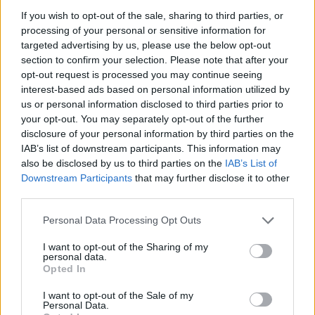
χρήματά μας σε στιγμές «αδυναμίας», ακόμη κι αν
Καλαμάτα
If you wish to opt-out of the sale, sharing to third parties, or
στον προϋπολογισμό μας τα έξοδα αυτά ήταν
processing of your personal or sensitive information for
παραπάνω από το επιτρεπτό, ακόμη, ακόμα και σε
targeted advertising by us, please use the below opt-out
Ηρακλής
ημέρες που ενώ είχαμε βάλει προσωπικό στόχο
section to confirm your selection. Please note that after your
opt-out request is processed you may continue seeing
την αποταμίευση.
Μπαρτσελόνα
interest-based ads based on personal information utilized by
us or personal information disclosed to third parties prior to
your opt-out. You may separately opt-out of the further
Ρεάλ Μαδρίτης
disclosure of your personal information by third parties on the
IAB’s list of downstream participants. This information may
Ατλέτικο Μαδρίτης
also be disclosed by us to third parties on the
IAB’s List of
Downstream Participants
that may further disclose it to other
third parties.
Μάντσεστερ Γιουνάιτεντ
Please note that this website/app uses one or more Google
Personal Data Processing Opt Outs
services and may gather and store information including but
Μάντσεστερ Σίτι
not limited to your visit or usage behaviour. You may click to
I want to opt-out of the Sharing of my
personal data.
grant or deny consent to Google and its third-party tags to
Opted In
Λίβερπουλ
use your data for below specified purposes in below Google
consent section.
I want to opt-out of the Sale of my
Personal Data.
Τσέλσι