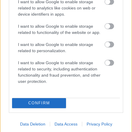
I want to allow Google to enable storage
25χρονος μετέτρεψε το γκαράζ του παππού του σε
related to analytics like cookies on web or
«πράσινη επιχείρηση» εκατ. δολαρίων: «Χαίρομαι που
device identifiers in apps.
έμεινα εδώ»
I want to allow Google to enable storage
Ο άνθρωπος που απέτυχε 5.127 φορές πριν αποκτήσει
related to functionality of the website or app.
δισεκατομμύρια
I want to allow Google to enable storage
Η Disney φέρνει τους εμβληματικούς χαρακτήρες της στο
related to personalization.
TikTok μέσω νέας συνεργασίας
I want to allow Google to enable storage
related to security, including authentication
functionality and fraud prevention, and other
user protection.
Για να προσθέσεις το σχόλιο
CONFIRM
σου πρέπει να συνδεθείς
στο my gazzetta!
Data Deletion
Data Access
Privacy Policy