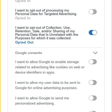
Opted In
I want to opt-out of processing my
Άρσεναλ
Personal Data for Targeted Advertising.
Opted In
Γιουβέντους
I want to opt-out of Collection, Use,
Retention, Sale, and/or Sharing of my
Personal Data that Is Unrelated with the
Purposes for which it was collected.
Μίλαν
Opted Out
Google consents
Ίντερ
I want to allow Google to enable storage
Μπάγερν Μονάχου
related to advertising like cookies on web or
device identifiers in apps.
Παρί Σεν Ζερμέν
Διαβάστε τη συνέχεια στο
jenny.gr
I want to allow my user data to be sent to
Google for online advertising purposes.
I want to allow Google to send me
personalized advertising.
ΔΙΑΒΑΣΕ ΑΚΟΜΗ: