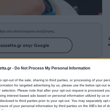
θρα στα αποτελέσματα αναζήτησης.
azzetta.gr στην Google
ο διαδίκτυο, είναι το πιο απρόβλεπτο
tta.gr -
Do Not Process My Personal Information
k κουλτούρας και ίσως το πιο
to opt-out of the sale, sharing to third parties, or processing of your per
οχής μας.
formation for targeted advertising by us, please use the below opt-out s
r selection. Please note that after your opt-out request is processed y
eing interest-based ads based on personal information utilized by us or
disclosed to third parties prior to your opt-out. You may separately opt-
losure of your personal information by third parties on the IAB’s list of