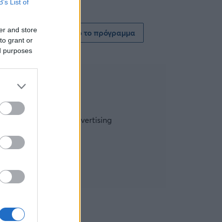
B’s List of
er and store
Δείτε όλο το πρόγραμμα
to grant or
ed purposes