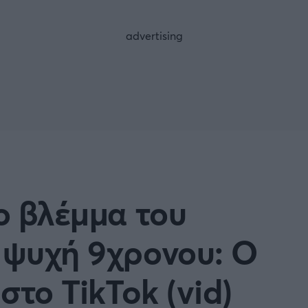
FOLLOW US
το βλέμμα του
 ψυχή 9χρονου: Ο
 στο TikTok (vid)