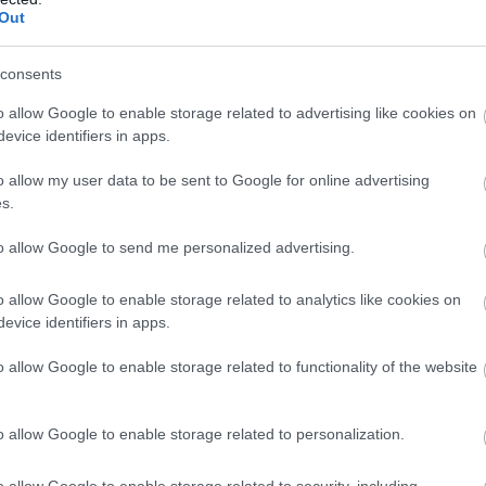
Out
να έρχεται
consents
ν trends, ο
Rizzler
παραμένει στην κορυφή.
o allow Google to enable storage related to advertising like cookies on
ποδείχθηκε πως δεν είναι απλώς ένα στιγμιαίο
evice identifiers in apps.
ε ανθεκτικότητα. Με πάνω από
2,5 εκατομμύρια
o allow my user data to be sent to Google for online advertising
ός έχει χτίσει την αυτοκρατορία του.
s.
to allow Google to send me personalized advertising.
o allow Google to enable storage related to analytics like cookies on
evice identifiers in apps.
o allow Google to enable storage related to functionality of the website
o allow Google to enable storage related to personalization.
o allow Google to enable storage related to security, including