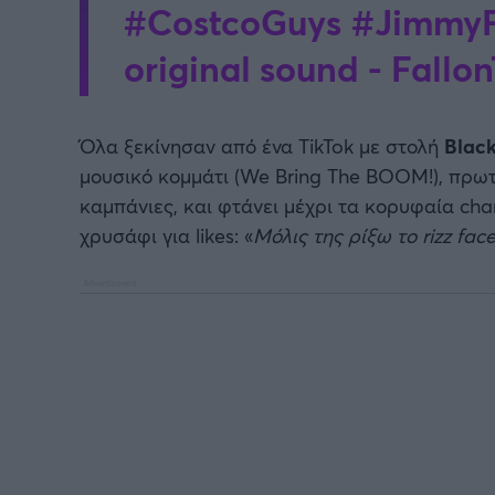
#CostcoGuys
#JimmyF
original sound - Fallo
Όλα ξεκίνησαν από ένα TikTok με στολή
Blac
μουσικό κομμάτι (We Bring The BOOM!), πρωτ
καμπάνιες, και φτάνει μέχρι τα κορυφαία chart
χρυσάφι για likes: «
Μόλις της ρίξω το rizz face