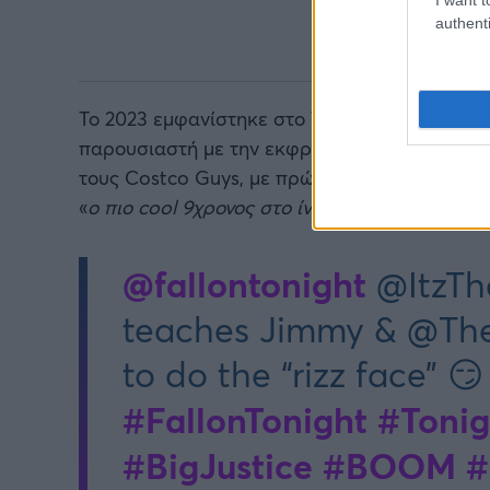
authenti
Το 2023 εμφανίστηκε στο The Tonight Show με
παρουσιαστή με την εκφραστική του «τέχνη».
τους Costco Guys, με πρώην παλαιστές, και α
«
ο πιο cool 9χρονος στο ίντερνετ
». Άλλοι λένε
@fallontonight
@ItzThe
teaches Jimmy & @Th
to do the “rizz face” 😏
#FallonTonight
#Toni
#BigJustice
#BOOM
#