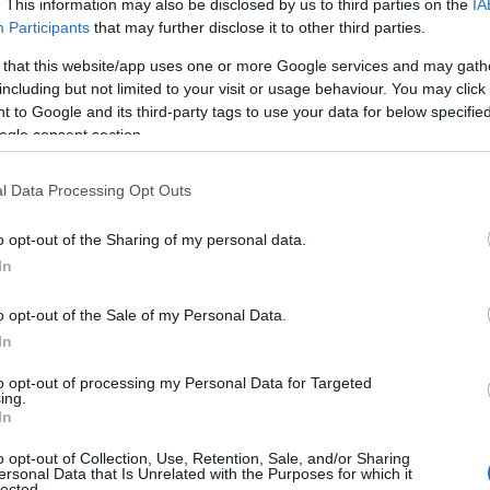
. This information may also be disclosed by us to third parties on the
IA
Participants
that may further disclose it to other third parties.
 that this website/app uses one or more Google services and may gath
including but not limited to your visit or usage behaviour. You may click 
 to Google and its third-party tags to use your data for below specifi
ρικου αυθορμητισμού και «μαφιόζικης»
ogle consent section.
Τζόζεφ
από το Νιου Τζέρσεϊ viral από τη μια μέρα
λέμμα ήταν αρκετά για να τραβήξει την προσοχή
l Data Processing Opt Outs
o opt-out of the Sharing of my personal data.
In
hile you
zler
#work
o opt-out of the Sale of my Personal Data.
In
son
to opt-out of processing my Personal Data for Targeted
ing.
inal sound -
In
o opt-out of Collection, Use, Retention, Sale, and/or Sharing
ersonal Data that Is Unrelated with the Purposes for which it
lected.