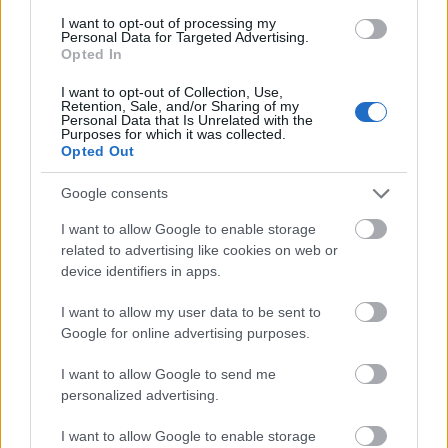
Παρίσι
I want to opt-out of processing my
Αμβούργο
Personal Data for Targeted Advertising.
Opted In
Μπέρμιγχαμ
I want to opt-out of Collection, Use,
Πράγα
Retention, Sale, and/or Sharing of my
Personal Data that Is Unrelated with the
Μόναχο
Purposes for which it was collected.
Opted Out
Άμστερνταμ
Google consents
I want to allow Google to enable storage
related to advertising like cookies on web or
ΔΙΑΒΑΣΕ ΑΚΟΜΗ:
device identifiers in apps.
O λόγος που η ΙΚΕΑ πουλά κεφτεδάκια: H ιστορία πίσω
από το φαγητό-σήμα κατατεθέν της
I want to allow my user data to be sent to
Google for online advertising purposes.
Το γεωλογικό φαινόμενο που θα αλλάξει τον πλανήτη: Οι
I want to allow Google to send me
δύο ήπειροι που βρίσκονται σε τροχιά «σύγκρουσης»
personalized advertising.
Δεν έχεις ξαναδεί «μωρό» καβούρι: Το video που έγινε
I want to allow Google to enable storage
viral στο διαδίκτυο