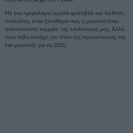
Καλαμάτα
Με ένα ημερολόγιο γεμάτο φεστιβάλ και διεθνείς
Ηρακλής
συναυλίες, είναι ξεκάθαρο πως η μουσική είναι
αναπόσπαστο κομμάτι της κουλτούρας μας. Αλλά
Μπαρτσελόνα
ποια πόλη κατέχει τον τίτλο της πρωτεύουσας της
live μουσικής για το 2025;
Ρεάλ Μαδρίτης
Ατλέτικο Μαδρίτης
Μάντσεστερ Γιουνάιτεντ
Μάντσεστερ Σίτι
Λίβερπουλ
Τσέλσι