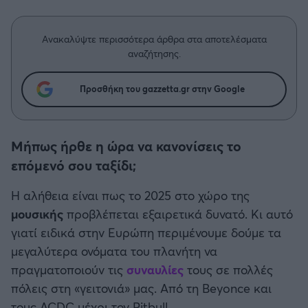
Η μητρότητα στον πάγκο
Δημήτρης Τσορμπατζόγλου
Συνεντεύξεις
Άρης
Μεγάλη μου Αγάπη
Ανακαλύψτε περισσότερα άρθρα στα αποτελέσματα
Μια Ιστορία από την Πόλη
αναζήτησης.
Λεβαδειακός
Προσθήκη του gazzetta.gr στην Google
ΟΦΗ
Βόλος
Μήπως ήρθε η ώρα να κανονίσεις το
επόμενό σου ταξίδι;
Ατρόμητος Αθηνών
Η αλήθεια είναι πως το 2025 στο χώρο της
Κηφισιά
μουσικής
προβλέπεται εξαιρετικά δυνατό. Κι αυτό
γιατί ειδικά στην Ευρώπη περιμένουμε δούμε τα
Αστέρας Τρίπολης
μεγαλύτερα ονόματα του πλανήτη να
πραγματοποιούν τις
συναυλίες
τους σε πολλές
Παναιτωλικός
πόλεις στη «γειτονιά» μας. Από τη Beyonce και
τους ACDC μέχρι τον Pitbull.