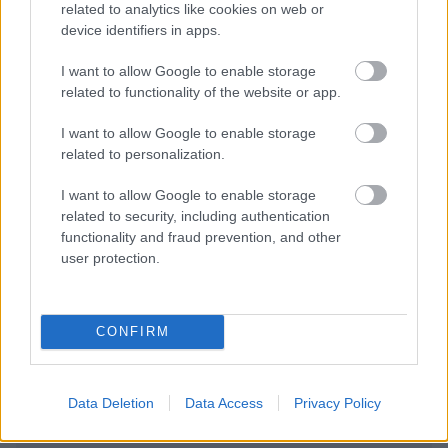
related to analytics like cookies on web or
device identifiers in apps.
I want to allow Google to enable storage
Tags:
ΣΥΝΑΥΛΙΑ
related to functionality of the website or app.
I want to allow Google to enable storage
related to personalization.
I want to allow Google to enable storage
related to security, including authentication
Για να προσθέσεις το σχόλιο
functionality and fraud prevention, and other
σου πρέπει να συνδεθείς
user protection.
στο my gazzetta!
CONFIRM
Εγγραφή
Σύνδεση
Data Deletion
Data Access
Privacy Policy