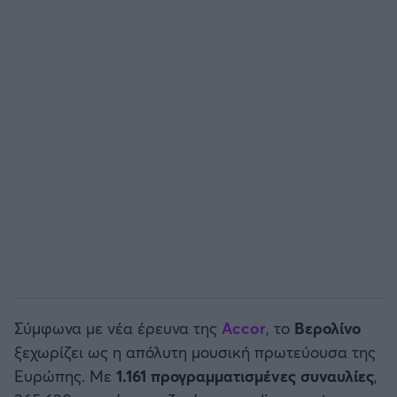
Άρσεναλ
Γιουβέντους
Μίλαν
Ίντερ
Μπάγερν Μονάχου
Παρί Σεν Ζερμέν
Σύμφωνα με νέα έρευνα της
Accor
, το
Βερολίνο
ξεχωρίζει ως η απόλυτη μουσική πρωτεύουσα της
Ευρώπης. Με
1.161 προγραμματισμένες συναυλίες
,