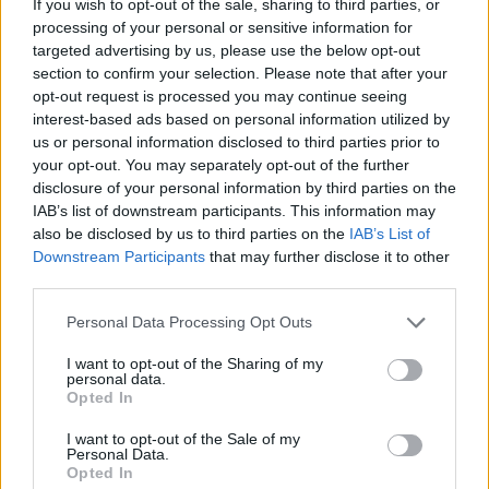
If you wish to opt-out of the sale, sharing to third parties, or
processing of your personal or sensitive information for
targeted advertising by us, please use the below opt-out
section to confirm your selection. Please note that after your
opt-out request is processed you may continue seeing
interest-based ads based on personal information utilized by
us or personal information disclosed to third parties prior to
your opt-out. You may separately opt-out of the further
disclosure of your personal information by third parties on the
IAB’s list of downstream participants. This information may
also be disclosed by us to third parties on the
IAB’s List of
Downstream Participants
that may further disclose it to other
Αυτές είναι οι καλύτερες πόλεις στην Ευρώπη για
third parties.
ζωντανή μουσική:
Please note that this website/app uses one or more Google
Personal Data Processing Opt Outs
services and may gather and store information including but
Βερολίνο
not limited to your visit or usage behaviour. You may click to
I want to opt-out of the Sharing of my
personal data.
grant or deny consent to Google and its third-party tags to
Μάντσεστερ
Opted In
use your data for below specified purposes in below Google
Λονδίνο
consent section.
I want to opt-out of the Sale of my
Personal Data.
Δουβλίνο
Opted In