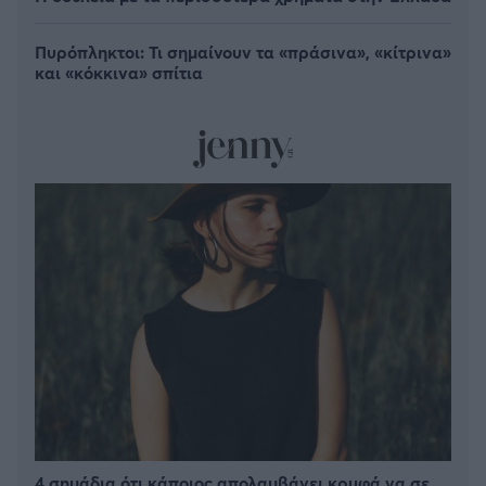
Πυρόπληκτοι: Τι σημαίνουν τα «πράσινα», «κίτρινα»
και «κόκκινα» σπίτια
4 σημάδια ότι κάποιος απολαμβάνει κρυφά να σε