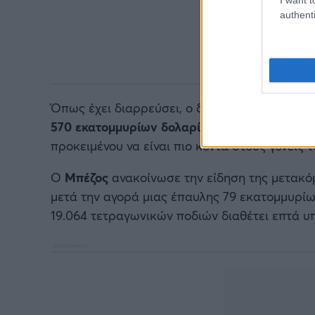
authenti
Όπως έχει διαρρεύσει, ο διάσημος επιχειρημα
570 εκατομμυρίων δολαρίων
. Πέρυσι αποκάλυ
προκειμένου να είναι πιο κοντά στους γονείς τ
Ο
Μπέζος
ανακοίνωσε την είδηση ​​της μετακ
μετά την αγορά μιας έπαυλης 79 εκατομμυρίων
19.064 τετραγωνικών ποδιών διαθέτει επτά υ