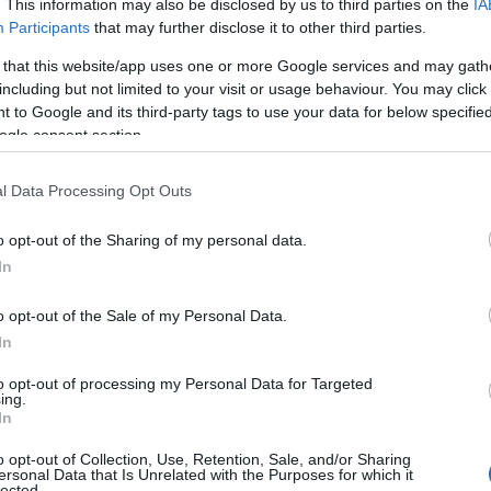
. This information may also be disclosed by us to third parties on the
IA
Participants
that may further disclose it to other third parties.
 that this website/app uses one or more Google services and may gath
including but not limited to your visit or usage behaviour. You may click 
 to Google and its third-party tags to use your data for below specifi
ogle consent section.
l Data Processing Opt Outs
o opt-out of the Sharing of my personal data.
In
o opt-out of the Sale of my Personal Data.
In
to opt-out of processing my Personal Data for Targeted
πος σκέφτεται ακόμα και τα 5 δολάρια που
ing.
In
 πρόεδρος της
Amazon
, έχει τη δυνατότητα να
ο ήθελε πραγματικά.
o opt-out of Collection, Use, Retention, Sale, and/or Sharing
ersonal Data that Is Unrelated with the Purposes for which it
lected.