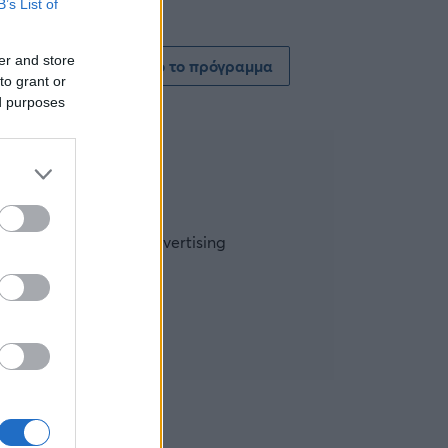
B’s List of
er and store
Δείτε όλο το πρόγραμμα
to grant or
ed purposes