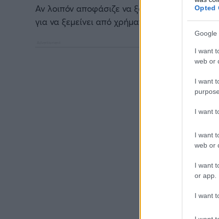
Αν λοιπόν αποφάσιζε να ξοδεύει καθημερινά
Opted 
για να ξεμείνει από χρήματα.
Google 
I want t
web or d
I want t
purpose
I want 
I want t
web or d
I want t
or app.
I want t
I want t