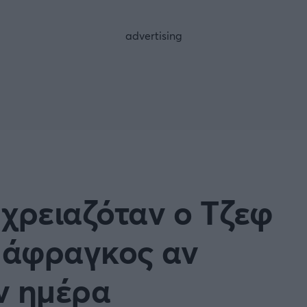
FOLLOW US
χρειαζόταν ο Τζεφ
ι άφραγκος αν
ην ημέρα