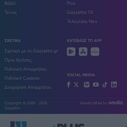
Βόλεϊ
Plus
Τέννις
Gazzetta TV
Τελευταία Νέα
ΣΧΕΤΙΚΑ
ΚΑΤΕΒΑΣΕ ΤΟ APP
Android
IOS
Huawei
Σχετικά με το Gazzetta.gr
Όροι Χρήσης
Πολιτική Απορρήτου
SOCIAL MEDIA
Πολιτική Cookies
Facebook
Twitter
Instagram
YouTube
TikTok
Lin
Διαχείριση Απορρήτου
Copyright © 2008 - 2026
Handcrafted by
FOLLOW US
Gazzetta