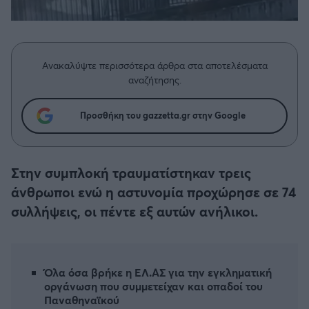
Η μητρότητα στον πάγκο
Δημήτρης Τσορμπατζόγλου
Συνεντεύξεις
Άρης
Μεγάλη μου Αγάπη
Μια Ιστορία από την Πόλη
Λεβαδειακός
Ανακαλύψτε περισσότερα άρθρα στα αποτελέσματα
αναζήτησης.
ΟΦΗ
Προσθήκη του gazzetta.gr στην Google
Βόλος
Ατρόμητος Αθηνών
Στην συμπλοκή τραυματίστηκαν τρεις
άνθρωποι ενώ η αστυνομία προχώρησε σε 74
Κηφισιά
συλλήψεις, οι πέντε εξ αυτών ανήλικοι.
Αστέρας Τρίπολης
Όλα όσα βρήκε η ΕΛ.ΑΣ για την εγκληματική
Παναιτωλικός
οργάνωση που συμμετείχαν και οπαδοί του
Παναθηναϊκού