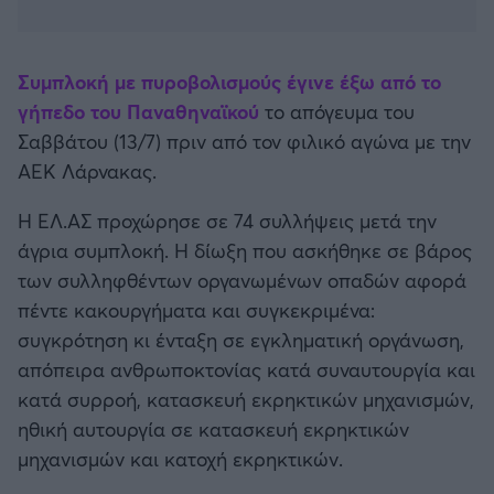
Καλαμάτα
Ηρακλής
Συμπλοκή με πυροβολισμούς έγινε έξω από το
γήπεδο του Παναθηναϊκού
το απόγευμα του
Μπαρτσελόνα
Σαββάτου (13/7) πριν από τον φιλικό αγώνα με την
ΑΕΚ Λάρνακας.
Ρεάλ Μαδρίτης
Η ΕΛ.ΑΣ προχώρησε σε 74 συλλήψεις μετά την
άγρια συμπλοκή. Η δίωξη που ασκήθηκε σε βάρος
Ατλέτικο Μαδρίτης
των συλληφθέντων οργανωμένων οπαδών αφορά
πέντε κακουργήματα και συγκεκριμένα:
Μάντσεστερ Γιουνάιτεντ
συγκρότηση κι ένταξη σε εγκληματική οργάνωση,
απόπειρα ανθρωποκτονίας κατά συναυτουργία και
Μάντσεστερ Σίτι
κατά συρροή, κατασκευή εκρηκτικών μηχανισμών,
ηθική αυτουργία σε κατασκευή εκρηκτικών
Λίβερπουλ
μηχανισμών και κατοχή εκρηκτικών.
Τσέλσι