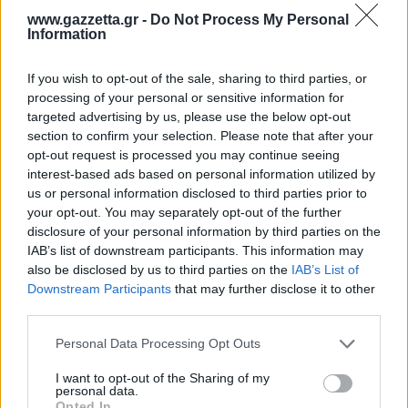
www.gazzetta.gr -
Do Not Process My Personal
Information
If you wish to opt-out of the sale, sharing to third parties, or
processing of your personal or sensitive information for
targeted advertising by us, please use the below opt-out
section to confirm your selection. Please note that after your
opt-out request is processed you may continue seeing
interest-based ads based on personal information utilized by
us or personal information disclosed to third parties prior to
Σύμφωνα με την ΕΛ.ΑΣ, μέλη της οργάνωσης αυτής
your opt-out. You may separately opt-out of the further
ήταν και οπαδοί του Παναθηναϊκού οι οποίοι
disclosure of your personal information by third parties on the
IAB’s list of downstream participants. This information may
συμμετείχαν και σε οπαδικά επεισόδια.
also be disclosed by us to third parties on the
IAB’s List of
Downstream Participants
that may further disclose it to other
third parties.
Please note that this website/app uses one or more Google
ΔΙΑΒΑΣΕ ΑΚΟΜΗ:
Personal Data Processing Opt Outs
services and may gather and store information including but
Νέο έκτακτο δελτίο της ΕΜΥ: Προ των πυλών τα 43άρια,
not limited to your visit or usage behaviour. You may click to
I want to opt-out of the Sharing of my
personal data.
ποιες θα είναι οι πιο ζεστές ημέρες
grant or deny consent to Google and its third-party tags to
Opted In