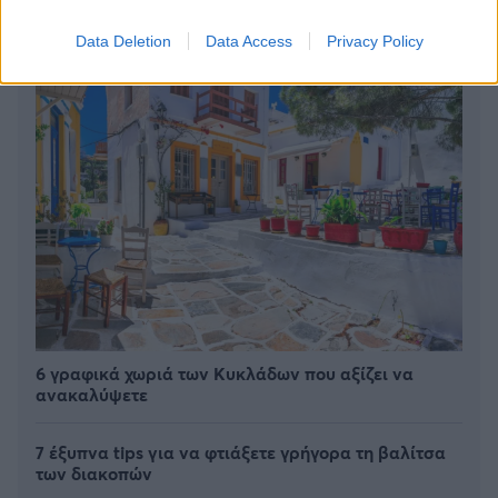
Data Deletion
Data Access
Privacy Policy
6 γραφικά χωριά των Κυκλάδων που αξίζει να
ανακαλύψετε
7 έξυπνα tips για να φτιάξετε γρήγορα τη βαλίτσα
των διακοπών