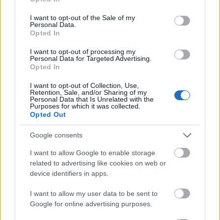
use your data for below specified purposes in below Google
Όλα όσα βρήκε η ΕΛ.ΑΣ για την εγκληματική οργάνωση
consent section.
I want to opt-out of the Sale of my
που συμμετείχαν και οπαδοί του Παναθηναϊκού
Personal Data.
Opted In
Άγρια κόντρα Πορτοσάλτε-Καλλιακμάνη: «Είσαι ένας
I want to opt-out of processing my
άθλιος λαϊκιστής!», «Να ρωτήσουμε τον κόσμο ποιος είναι
Personal Data for Targeted Advertising.
Opted In
άθλιος;» (vid)
I want to opt-out of Collection, Use,
Retention, Sale, and/or Sharing of my
Personal Data that Is Unrelated with the
Purposes for which it was collected.
Tags:
Opted Out
ΕΠΕΙΣΟΔΙΑ
ΑΣΤΥΝΟΜΙΑ
Google consents
I want to allow Google to enable storage
related to advertising like cookies on web or
device identifiers in apps.
Για να προσθέσεις το σχόλιο
I want to allow my user data to be sent to
σου πρέπει να συνδεθείς
Google for online advertising purposes.
στο my gazzetta!