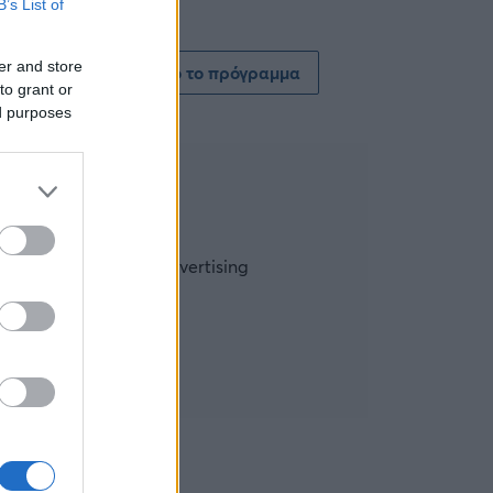
B’s List of
er and store
Δείτε όλο το πρόγραμμα
to grant or
ed purposes