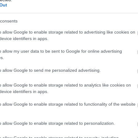
ον Θεό
. Ο Άνταμ Ντράιβερ και ο Τζέισον Μομόα
Out
 αν και οι λεπτομέρειες είναι προς το παρόν
consents
τι το «The Carnival at the End of Days» θα είναι
o allow Google to enable storage related to advertising like cookies on
evice identifiers in apps.
ταστρέψει την Ανθρωπότητα. Και ο μόνος που
τί χρειάζεται ανθρώπους στην κόλαση, αλλιώς δεν
o allow my user data to be sent to Google for online advertising
s.
to allow Google to send me personalized advertising.
o allow Google to enable storage related to analytics like cookies on
evice identifiers in apps.
o allow Google to enable storage related to functionality of the website
o allow Google to enable storage related to personalization.
o allow Google to enable storage related to security, including