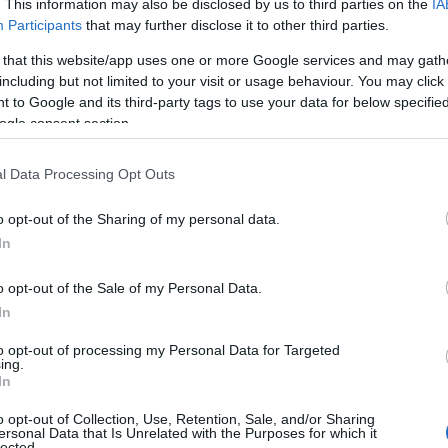
. This information may also be disclosed by us to third parties on the
IA
, «12 Monkeys» και «Fear and Loathing in Las
Participants
that may further disclose it to other third parties.
The Carnival at the End of Days
».
 that this website/app uses one or more Google services and may gath
including but not limited to your visit or usage behaviour. You may click 
 to Google and its third-party tags to use your data for below specifi
ogle consent section.
l Data Processing Opt Outs
o opt-out of the Sharing of my personal data.
In
o opt-out of the Sale of my Personal Data.
In
to opt-out of processing my Personal Data for Targeted
ing.
In
o opt-out of Collection, Use, Retention, Sale, and/or Sharing
ενη ταινία που αποκάλυψε ο Γκίλιαμ, ο Ντεπ θα
ersonal Data that Is Unrelated with the Purposes for which it
lected.