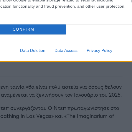
cation functionality and fraud prevention, and other user protection.
CONFIRM
Data Deletion
Data Access
Privacy Policy
νη ταινία «θα είναι πολύ αστεία για όσους θέλουν
 αναμένεται να ξεκινήσουν τον Ιανουάριο του 2025.
 Ντεπ συνεργάζονται. Ο Ντεπ πρωταγωνίστησε στο
Loathing in Las Vegas» και «The Imaginarium of