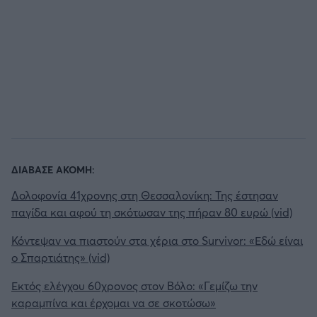
ΔΙΑΒΑΣΕ ΑΚΟΜΗ:
Δολοφονία 41χρονης στη Θεσσαλονίκη: Της έστησαν
παγίδα και αφού τη σκότωσαν της πήραν 80 ευρώ (vid)
Κόντεψαν να πιαστούν στα χέρια στο Survivor: «Εδώ είναι
o Σπαρτιάτης» (vid)
Εκτός ελέγχου 60χρονος στον Βόλο: «Γεμίζω την
καραμπίνα και έρχομαι να σε σκοτώσω»