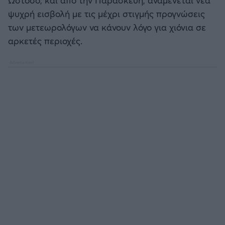
Καλαμάτα
ψυχρή εισβολή με τις μέχρι στιγμής προγνώσεις
των μετεωρολόγων να κάνουν λόγο για χιόνια σε
Ηρακλής
αρκετές περιοχές.
Μπαρτσελόνα
Ρεάλ Μαδρίτης
Ατλέτικο Μαδρίτης
Μάντσεστερ Γιουνάιτεντ
Μάντσεστερ Σίτι
Λίβερπουλ
Τσέλσι