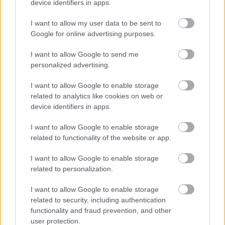
device identifiers in apps.
I want to allow my user data to be sent to
Google for online advertising purposes.
I want to allow Google to send me
personalized advertising.
I want to allow Google to enable storage
related to analytics like cookies on web or
device identifiers in apps.
I want to allow Google to enable storage
related to functionality of the website or app.
I want to allow Google to enable storage
related to personalization.
Συγκεκριμένα, ο Κλέαρχος Μαρουσάκης
ανέφερε
I want to allow Google to enable storage
πως: «
Δεν αποκλείεται Σάββατο και Κυριακή να
related to security, including authentication
δούμε να χιονίζει και στην Αττική ακόμη και σε
functionality and fraud prevention, and other
χαμηλά υψόμετρα. Στα βόρεια προάστια είναι
user protection.