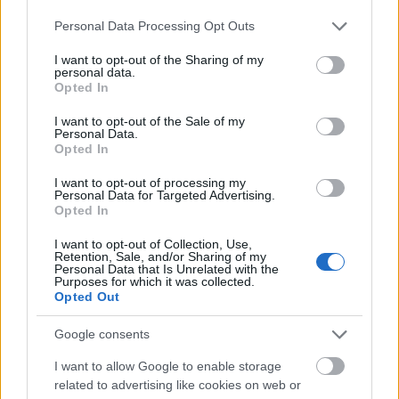
Please note that this website/app uses one or more Google
Personal Data Processing Opt Outs
services and may gather and store information including but
not limited to your visit or usage behaviour. You may click to
I want to opt-out of the Sharing of my
personal data.
grant or deny consent to Google and its third-party tags to
Opted In
use your data for below specified purposes in below Google
consent section.
I want to opt-out of the Sale of my
Personal Data.
Opted In
I want to opt-out of processing my
Personal Data for Targeted Advertising.
Opted In
I want to opt-out of Collection, Use,
Retention, Sale, and/or Sharing of my
Personal Data that Is Unrelated with the
Purposes for which it was collected.
Opted Out
Google consents
I want to allow Google to enable storage
related to advertising like cookies on web or