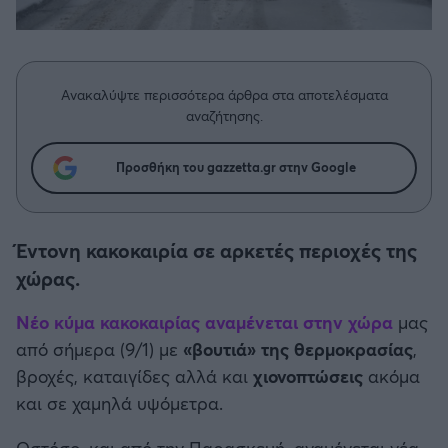
Η μητρότητα στον πάγκο
Δημήτρης Τσορμπατζόγλου
Συνεντεύξεις
Άρης
Μεγάλη μου Αγάπη
Μια Ιστορία από την Πόλη
Λεβαδειακός
Ανακαλύψτε περισσότερα άρθρα στα αποτελέσματα
αναζήτησης.
ΟΦΗ
Προσθήκη του gazzetta.gr στην Google
Βόλος
Ατρόμητος Αθηνών
Έντονη κακοκαιρία σε αρκετές περιοχές της
χώρας.
Κηφισιά
Νέο κύμα κακοκαιρίας αναμένεται στην χώρα
μας
από σήμερα (9/1) με
«βουτιά» της θερμοκρασίας
,
Αστέρας Τρίπολης
βροχές, καταιγίδες αλλά και
χιονοπτώσεις
ακόμα
και σε χαμηλά υψόμετρα.
Παναιτωλικός
Ωστόσο, και από την Παρασκευή, αναμένεται νέα