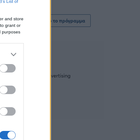
B’s List of
er and store
Δείτε όλο το πρόγραμμα
to grant or
ed purposes