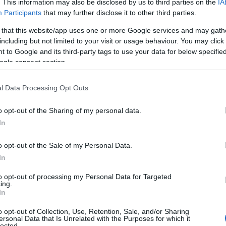
. This information may also be disclosed by us to third parties on the
IA
μά
Participants
that may further disclose it to other third parties.
 that this website/app uses one or more Google services and may gath
including but not limited to your visit or usage behaviour. You may click 
ο ημέρες και την κεντρική Ελλάδα και τα
σπίτια
 to Google and its third-party tags to use your data for below specifi
άτω από το νερό με την περιοχή να μοιάζει με
ogle consent section.
ουν καλύψει τα πάντα.
l Data Processing Opt Outs
όμοια προβλήματα αντιμετωπίζει και το χωριό
o opt-out of the Sharing of my personal data.
In
o opt-out of the Sale of my Personal Data.
In
to opt-out of processing my Personal Data for Targeted
ing.
In
o opt-out of Collection, Use, Retention, Sale, and/or Sharing
ersonal Data that Is Unrelated with the Purposes for which it
lected.