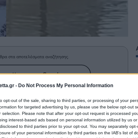
θρα στα αποτελέσματα αναζήτησης.
azzetta.gr στην Google
tta.gr -
Do Not Process My Personal Information
λικός κάμπος λόγω της κακοκαιρίας
to opt-out of the sale, sharing to third parties, or processing of your per
formation for targeted advertising by us, please use the below opt-out s
r selection. Please note that after your opt-out request is processed y
eing interest-based ads based on personal information utilized by us or
disclosed to third parties prior to your opt-out. You may separately opt-
losure of your personal information by third parties on the IAB’s list of