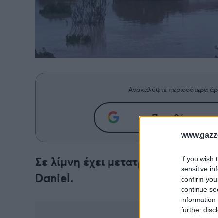
Ανακαλύψτε περισσότερα άρ
Προσθήκη του g
www.gazze
Σε λίμνη έχει μετατραπεί ο θεσσα
If you wish 
sensitive in
Daniel.
confirm you
continue se
information 
further disc