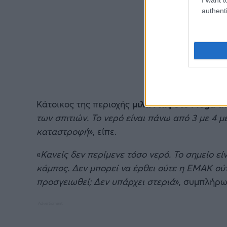
authenti
Κάτοικος της περιοχής
μιλώντας στο Mega
αν
των σπιτιών. Το νερό είναι πάνω από 3 με 4 μ
καταστροφή
», είπε.
«
Κανείς δεν περίμενε τόσο νερό. Το σημείο εί
κάμπος. Δεν μπορεί να έρθει ούτε η ΕΜΑΚ ούτ
προσγειωθεί; Δεν υπάρχει στεριά
», συμπλήρω