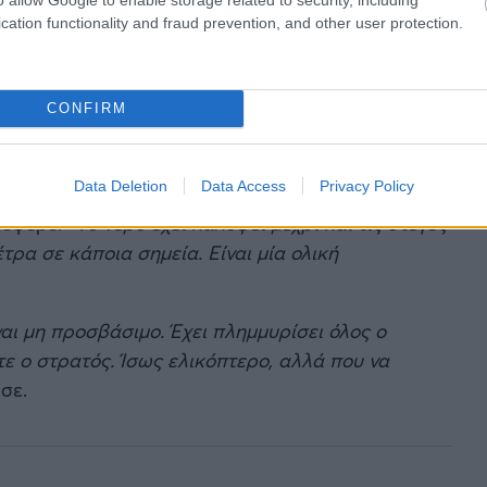
cation functionality and fraud prevention, and other user protection.
CONFIRM
Data Deletion
Data Access
Privacy Policy
έφερε: «
Tο νερό έχει καλύψει μέχρι και τις στέγες
έτρα σε κάποια σημεία. Είναι μία ολική
ναι μη προσβάσιμο. Έχει πλημμυρίσει όλος ο
ε ο στρατός. Ίσως ελικόπτερο, αλλά που να
σε.