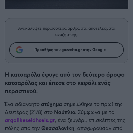
Η μητρότητα στον πάγκο
Δημήτρης Τσορμπατζόγλου
Συνεντεύξεις
Άρης
Μεγάλη μου Αγάπη
Μια Ιστορία από την Πόλη
Λεβαδειακός
Ανακαλύψτε περισσότερα άρθρα στα αποτελέσματα
αναζήτησης.
ΟΦΗ
Προσθήκη του gazzetta.gr στην Google
Βόλος
Ατρόμητος Αθηνών
Η κατσαρόλα έφυγε από τον δεύτερο όροφο
κατσαρόλας και έπεσε στο κεφάλι ενός
Κηφισιά
περαστικού.
Ένα αδιανόητο
ατύχημα
σημειώθηκε το πρωί της
Αστέρας Τρίπολης
Δευτέρας (21/8) στο
Ναύπλιο
. Σύμφωνα με το
argolikeseidhseis.gr
, ένα ζευγάρι, επισκέπτες της
Παναιτωλικός
πόλης από την
Θεσσαλονίκη
, αποχωρούσαν από