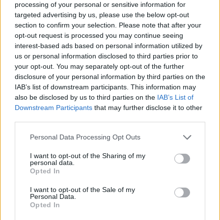
processing of your personal or sensitive information for
Εγγραφή
Σύνδεση
targeted advertising by us, please use the below opt-out
section to confirm your selection. Please note that after your
opt-out request is processed you may continue seeing
interest-based ads based on personal information utilized by
Πρόσφατα
us or personal information disclosed to third parties prior to
your opt-out. You may separately opt-out of the further
Panagiotis Ko...
22/08/2023 - 12:59
disclosure of your personal information by third parties on the
Όλοι με την μακάκια στο στόμα ειστε
IAB’s list of downstream participants. This information may
also be disclosed by us to third parties on the
IAB’s List of
Απάντησε
0
Likes
0
Απαντήσεις
Downstream Participants
that may further disclose it to other
third parties.
Please note that this website/app uses one or more Google
Personal Data Processing Opt Outs
Souzi
21/08/2023 - 18:52
services and may gather and store information including but
Μάθαμε τι φαγητό είχε η κατσαρόλα?
not limited to your visit or usage behaviour. You may click to
I want to opt-out of the Sharing of my
personal data.
Απάντησε
0
Likes
1
Απαντήσεις
grant or deny consent to Google and its third-party tags to
Opted In
use your data for below specified purposes in below Google
consent section.
1337
I want to opt-out of the Sale of my
21/08/2023 - 19:12
Personal Data.
Souzi
Opted In
κάτι από Market Pass