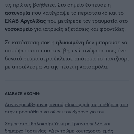
τις πρώτες βοήθειες. Στο σημείο έσπευσε η
αστυνομία
που κατέγραψε το περιστατικό και το
ΕΚΑΒ Αργολίδας
που μετέφερε τον τραυματία στο
νοσοκομείο
για ιατρικές εξετάσεις και φροντίδες.
Σε κατάσταση σοκ η
ηλικιωμένη
δεν μπορούσε να
πιστέψει αυτό που συνέβη, ενώ ανέφερε πως ένα
δυνατό ρεύμα αέρα έκλεισε απότομα το παντζούρι
με αποτέλεσμα να της πέσει η κατσαρόλα.
ΔΙΑΒΑΣΕ ΑΚΟΜΗ:
Λαγονήσι: 48χρονος ανασύρθηκε χωρίς τις αισθήσεις του
στην προσπάθεια να σώσει τον 8χρονο γιο του
Χαμός στο «Καλοκαίρι Yes» με Τριαντάφυλλο και
δήμαρχο Γορτυνίας: «Δεν τρώμε κουτόχορτο, εμάς