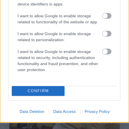
device identifiers in apps.
I want to allow Google to enable storage
related to functionality of the website or app.
I want to allow Google to enable storage
Πέρα από τη Λισαβόνα: 10 μαγευτικοί προορισμοί
related to personalization.
της Πορτογαλίας
I want to allow Google to enable storage
related to security, including authentication
Το καλά κρυμμένο μυστικό της Κρήτης: Το φαράγγι
functionality and fraud prevention, and other
των Αγίων και η μαγευτική παραλία στο Λιβυκό
user protection.
6 γραφικά χωριά των Κυκλάδων που αξίζει να
ανακαλύψετε
CONFIRM
Data Deletion
Data Access
Privacy Policy