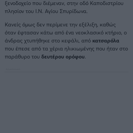
ξενοδοχείο που διέμεναν, στην οδό Καποδιστρίου
Καλαμάτα
πλησίον του Ι.Ν. Αγίου Σπυρίδωνα.
Ηρακλής
Κανείς όμως δεν περίμενε την εξέλιξη, καθώς
όταν έφτασαν κάτω από ένα νεοκλασικό κτήριο, ο
Μπαρτσελόνα
άνδρας χτυπήθηκε στο κεφάλι, από
κατσαρόλα
που έπεσε από τα χέρια ηλικιωμένης που ήταν στο
Ρεάλ Μαδρίτης
παράθυρο του
δευτέρου ορόφου
.
Ατλέτικο Μαδρίτης
Μάντσεστερ Γιουνάιτεντ
Μάντσεστερ Σίτι
Λίβερπουλ
Τσέλσι