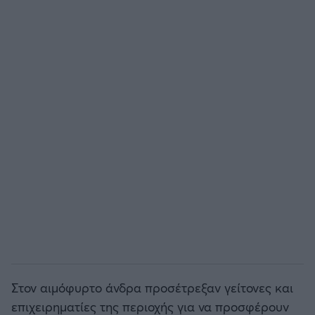
Άρσεναλ
Γιουβέντους
Μίλαν
Ίντερ
Μπάγερν Μονάχου
Παρί Σεν Ζερμέν
Στον αιμόφυρτο άνδρα προσέτρεξαν γείτονες και
επιχειρηματίες της περιοχής για να προσφέρουν