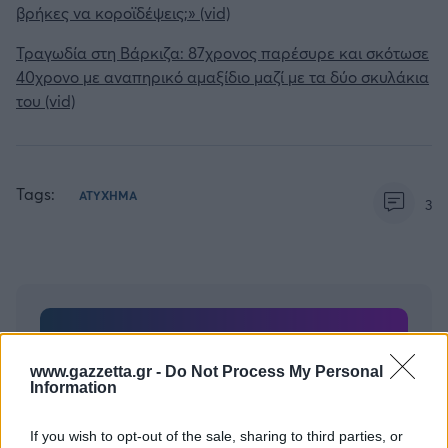
βρήκες να κοροϊδέψεις;» (vid)
Τραγωδία στη Βάρκιζα: 87χρονος παρέσυρε και σκότωσε
40χρονο με αναπηρικό αμαξίδιο μαζί με τα δύο σκυλάκια
του (vid)
Tags:
ΑΤΥΧΗΜΑ
3
Για να προσθέσεις το σχόλιο
www.gazzetta.gr -
Do Not Process My Personal
σου πρέπει να συνδεθείς
Information
στο my gazzetta!
If you wish to opt-out of the sale, sharing to third parties, or