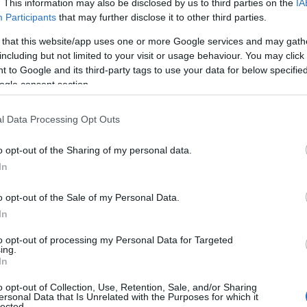
A
φιλοξενήθηκε ο δικηγόρος του
Μπάμπη
. This information may also be disclosed by us to third parties on the
IA
Participants
that may further disclose it to other third parties.
νίδης
, μίλησε με τη
Σίσσυ Χρηστίδου
για τις
ας του
.
 that this website/app uses one or more Google services and may gath
including but not limited to your visit or usage behaviour. You may click 
τόνος της
Καρολάιν Κράουτς
μεταφέρθηκε στις
 to Google and its third-party tags to use your data for below specifi
ogle consent section.
υδαλλού
για να εξεταστεί στο μάθημα της
λλαδικών εξετάσεων.
l Data Processing Opt Outs
o opt-out of the Sharing of my personal data.
In
o opt-out of the Sale of my Personal Data.
In
to opt-out of processing my Personal Data for Targeted
ing.
In
o opt-out of Collection, Use, Retention, Sale, and/or Sharing
ersonal Data that Is Unrelated with the Purposes for which it
lected.