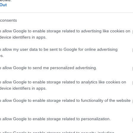
Out
consents
 την ισότητα των δύο φύλων. Η
Σίσσυ Χρηστίδου
o allow Google to enable storage related to advertising like cookies on
εγονός ότι έδωσε εξετάσεις με ένα τέτοιο θέμα.
evice identifiers in apps.
ίμαι, αλλά εικάζω ότι θα έπρεπε να ακολουθείται
o allow my user data to be sent to Google for online advertising
s.
έναν άνθρωπο που διαβάζει, δίνει τις
ωπίσει την δίκη του. Στο τέλος νομίζαμε ότι εσείς
to allow Google to send me personalized advertising.
ειριστεί το δικαστήριο. Όλο αυτό δεν δείχνει έναν
o allow Google to enable storage related to analytics like cookies on
evice identifiers in apps.
o allow Google to enable storage related to functionality of the website
o allow Google to enable storage related to personalization.
o allow Google to enable storage related to security, including