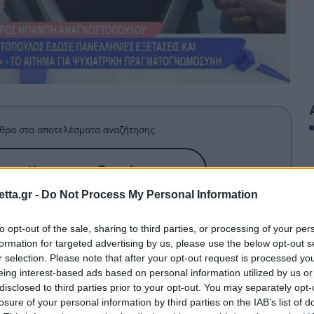
θρα στα αποτελέσματα αναζήτησης.
azzetta.gr στην Google
tta.gr -
Do Not Process My Personal Information
ε το γεγονός ότι ο Μπάμπης
to opt-out of the sale, sharing to third parties, or processing of your per
formation for targeted advertising by us, please use the below opt-out s
ικές με θέμα έκθεσης την βία κατά
r selection. Please note that after your opt-out request is processed y
eing interest-based ads based on personal information utilized by us or
disclosed to third parties prior to your opt-out. You may separately opt-
losure of your personal information by third parties on the IAB’s list of