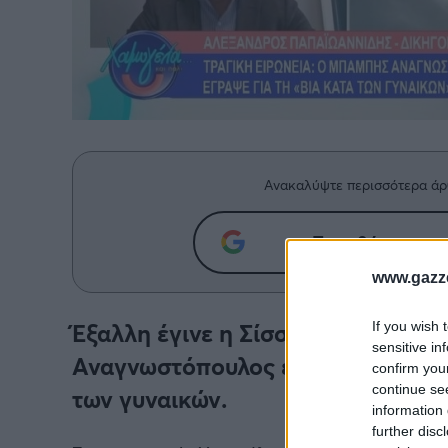
Ανακαλύψτε περισσότερα άρ
Προσθήκη του g
www.gazze
Έξαλλη έγινε η Σίσσυ Χρηστίδου μ
If you wish 
sensitive in
Αναγνωστόπουλος έδωσε πανελλαδ
confirm you
continue se
των γυναικών.
information 
further disc