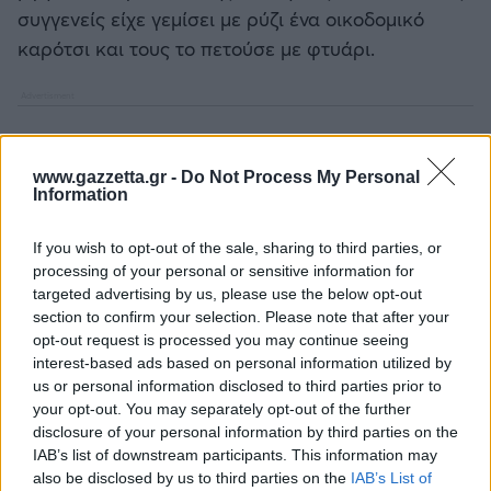
Καλαμάτα
συγγενείς είχε γεμίσει με ρύζι ένα οικοδομικό
καρότσι και τους το πετούσε με φτυάρι.
Ηρακλής
Μπαρτσελόνα
www.gazzetta.gr -
Do Not Process My Personal
Ρεάλ Μαδρίτης
Information
If you wish to opt-out of the sale, sharing to third parties, or
Ατλέτικο Μαδρίτης
processing of your personal or sensitive information for
targeted advertising by us, please use the below opt-out
Μάντσεστερ Γιουνάιτεντ
section to confirm your selection. Please note that after your
opt-out request is processed you may continue seeing
interest-based ads based on personal information utilized by
Μάντσεστερ Σίτι
us or personal information disclosed to third parties prior to
your opt-out. You may separately opt-out of the further
Λίβερπουλ
disclosure of your personal information by third parties on the
IAB’s list of downstream participants. This information may
also be disclosed by us to third parties on the
IAB’s List of
Τσέλσι