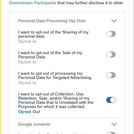
Downstream Participants
that may further disclose it to other
third parties.
Άρσεναλ
Please note that this website/app uses one or more Google
Personal Data Processing Opt Outs
services and may gather and store information including but
Γιουβέντους
not limited to your visit or usage behaviour. You may click to
I want to opt-out of the Sharing of my
personal data.
grant or deny consent to Google and its third-party tags to
Opted In
use your data for below specified purposes in below Google
Μίλαν
consent section.
I want to opt-out of the Sale of my
Personal Data.
Opted In
Ίντερ
I want to opt-out of processing my
Personal Data for Targeted Advertising.
Το ρύζι έπεφτε σαν βροχή πάνω στο ζευγάρι, με
Μπάγερν Μονάχου
Opted In
αποτέλεσμα η νύφη να το... σκάσει για λίγο. Λίγο
αργότερα επέστρεψε και το γλέντι συνεχίστηκε
I want to opt-out of Collection, Use,
Παρί Σεν Ζερμέν
Retention, Sale, and/or Sharing of my
κανονικά.
Personal Data that Is Unrelated with the
Purposes for which it was collected.
Opted Out
Google consents