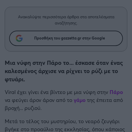
Η μητρότητα στον πάγκο
Δημήτρης Τσορμπατζόγλου
Συνεντεύξεις
Άρης
Μεγάλη μου Αγάπη
Ανακαλύψτε περισσότερα άρθρα στα αποτελέσματα
Μια Ιστορία από την Πόλη
αναζήτησης.
Λεβαδειακός
Προσθήκη του gazzetta.gr στην Google
ΟΦΗ
Βόλος
Μια νύφη στην Πάρο το... έσκασε όταν ένας
καλεσμένος άρχισε να ρίχνει το ρύζι με το
Ατρόμητος Αθηνών
φτυάρι.
Κηφισιά
Viral έχει γίνει ένα βίντεο με μια νύφη στην
Πάρο
να φεύγει άρον άρον από το
γάμο
της έπειτα από
Αστέρας Τρίπολης
βροχή... ρυζιού.
Παναιτωλικός
Μετά το τέλος του μυστηρίου, το νεαρό ζευγάρι
βγήκε στο προαύλιο της εκκλησίας, όπου κάποιος