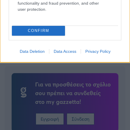
functionality and fraud prevention, and other
Trannos για τις δηλώσεις του Γιαννιά για την τραπ: «Δεν
user protection.
ξέρω καν ποιος είναι, λογικό να ζηλεύουν» (vid)
CONFIRM
Tags:
ΠΑΡΟΣ
ΓΑΜΟΣ
1
Data Deletion
Data Access
Privacy Policy
Για να προσθέσεις το σχόλιο
σου πρέπει να συνδεθείς
στο my gazzetta!
Εγγραφή
Σύνδεση