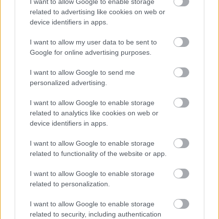
I want to allow Google to enable storage
related to advertising like cookies on web or
device identifiers in apps.
I want to allow my user data to be sent to
Google for online advertising purposes.
I want to allow Google to send me
personalized advertising.
I want to allow Google to enable storage
related to analytics like cookies on web or
device identifiers in apps.
ΔΙΑΒΑΣΕ ΑΚΟΜΗ:
Βίντεο ντοκουμέντο με τα μέλη της συμμορίας ανηλίκων
I want to allow Google to enable storage
related to functionality of the website or app.
της Πολυτεχνειούπολης να κρατούν μαχαίρια: Ήθελαν να
πάρουν τα ηνία από τον «Έσκο» (vid)
I want to allow Google to enable storage
related to personalization.
Η Χρηστίδου κατήγγειλε ότι νεαρή ρεπόρτερ της
εκπομπής της δέχθηκε επίθεση από δημοσιογράφους στο
I want to allow Google to enable storage
γάμο Μουζουράκη: «Είναι η πρώτη της δουλειά» (vid)
related to security, including authentication