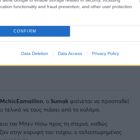
cation functionality and fraud prevention, and other user protection.
CONFIRM
Data Deletion
Data Access
Privacy Policy
 MchicEamailinn
, ο
Sumak
φαίνεται να προσπαθεί
ει τελικά να τους πιάσει από το κολάρο.
εια τον Μπεν πίσω προς τη στεριά, καθώς
αζαν στην κορυφή του τοίχου, ο ταλαιπωρημένος