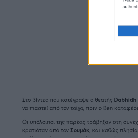
authenti
Στο βίντεο που κατέγραψε ο θεατής
Dabhidh
να πιαστεί από τον τοίχο, πριν ο Ben καταφέρ
Οι υπόλοιποι της παρέας τράβηξαν στη συνέχ
κρατιόταν από τον
Σουμάκ
, και καθώς πλησί