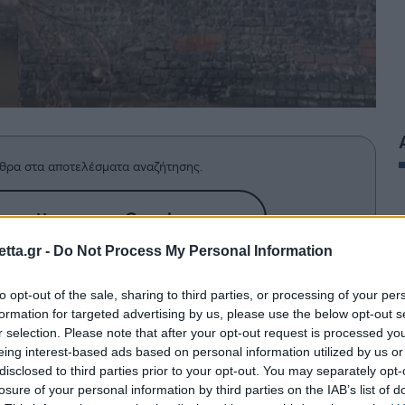
θρα στα αποτελέσματα αναζήτησης.
azzetta.gr στην Google
tta.gr -
Do Not Process My Personal Information
 τρομερό τρόπο ένα σκύλο από ένα
to opt-out of the sale, sharing to third parties, or processing of your per
formation for targeted advertising by us, please use the below opt-out s
ή διάσωσης».
r selection. Please note that after your opt-out request is processed y
eing interest-based ads based on personal information utilized by us or
disclosed to third parties prior to your opt-out. You may separately opt-
το κανάλι με απίστευτη ομαδική εργασία μίλησαν
losure of your personal information by third parties on the IAB’s list of
 πλάνα
δείχνουν το σκυλάκι να προσπαθεί να βγει,