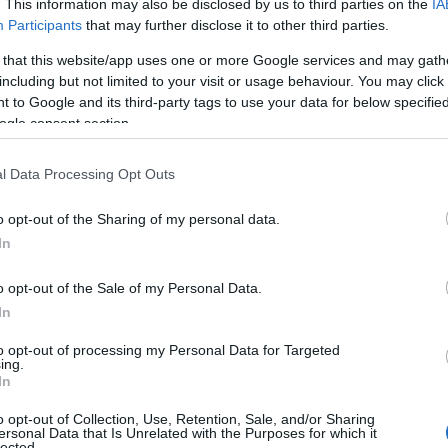
. This information may also be disclosed by us to third parties on the
IA
το
Μάντσεστερ, της
Αγγλίας
, πριν μια ομάδα
Participants
that may further disclose it to other third parties.
 that this website/app uses one or more Google services and may gath
including but not limited to your visit or usage behaviour. You may click 
or
- και οι δύο 20 ετών - επέστρεφαν στο σπίτι
 to Google and its third-party tags to use your data for below specifi
atu Akyol να κρατάει ένα λουρί πάνω από τον
ogle consent section.
l Data Processing Opt Outs
o opt-out of the Sharing of my personal data.
In
o opt-out of the Sale of my Personal Data.
In
to opt-out of processing my Personal Data for Targeted
ing.
In
o opt-out of Collection, Use, Retention, Sale, and/or Sharing
ersonal Data that Is Unrelated with the Purposes for which it
lected.