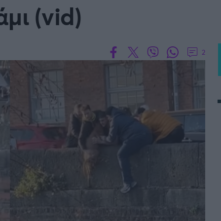
μι (vid)
2