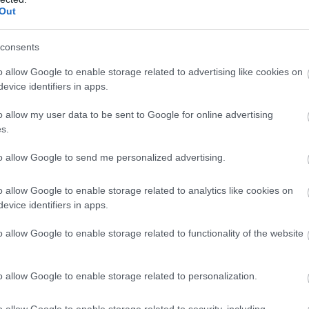
Out
consents
ρέπει να έβγαζε βόλτα την πάπια του, αλλά όταν
o allow Google to enable storage related to advertising like cookies on
παλεύει πραγματικά».
evice identifiers in apps.
 ψηλότερος ο Μπεν προσφέρθηκε εθελοντικά να
o allow my user data to be sent to Google for online advertising
νδυνο. Πέντε άλλοι συμμετείχαν στην αποστολή
s.
και κατεβάζοντάς τον με το κεφάλι προς το νερό.
to allow Google to send me personalized advertising.
o allow Google to enable storage related to analytics like cookies on
evice identifiers in apps.
o allow Google to enable storage related to functionality of the website
o allow Google to enable storage related to personalization.
o allow Google to enable storage related to security, including