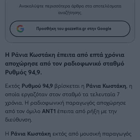
Η μητρότητα στον πάγκο
Δημήτρης Τσορμπατζόγλου
Συνεντεύξεις
Ανακαλύψτε περισσότερα άρθρα στα αποτελέσματα
Άρης
αναζήτησης.
Μεγάλη μου Αγάπη
Μια Ιστορία από την Πόλη
Λεβαδειακός
Προσθήκη του gazzetta.gr στην Google
ΟΦΗ
Η Ράνια Κωστάκη έπειτα από επτά χρόνια
Βόλος
αποχώρησε από τον ραδιοφωνικό σταθμό
Ρυθμός 94,9.
Ατρόμητος Αθηνών
Εκτός
Ρυθμού 94,9
βρίσκεται η
Ράνια Κωστάκη
, η
οποία εργαζόταν στον σταθμό τα τελευταία 7
Κηφισιά
χρόνια. Η ραδιοφωνική παραγωγός αποχώρησε
από τον όμιλο
ΑΝΤ1
έπειτα από ρήξη με την
Αστέρας Τρίπολης
διεύθυνση.
Παναιτωλικός
Η
Ράνια Κωστάκη
εκτός από μουσική παραγωγός