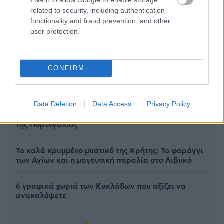
related to security, including authentication
functionality and fraud prevention, and other
user protection.
CONFIRM
Data Deletion
Data Access
Privacy Policy
Πέρα από τη Λισαβόνα: 10 μαγευτικοί προορισμοί
της Πορτογαλίας
Το καλά κρυμμένο μυστικό της Κρήτης: Το φαράγγι
των Αγίων και η μαγευτική παραλία στο Λιβυκό
6 γραφικά χωριά των Κυκλάδων που αξίζει να
ανακαλύψετε