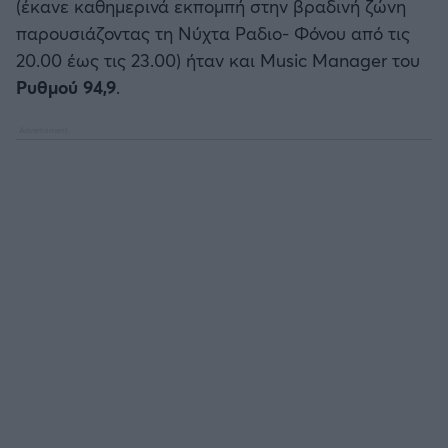
(έκανε καθημερινά εκπομπή στην βραδινή ζώνη
Καλαμάτα
παρουσιάζοντας τη Νύχτα Ραδιο- Φόνου από τις
20.00 έως τις 23.00) ήταν και Music Manager του
Ηρακλής
Ρυθμού 94,9
.
Μπαρτσελόνα
Ρεάλ Μαδρίτης
Ατλέτικο Μαδρίτης
Μάντσεστερ Γιουνάιτεντ
Μάντσεστερ Σίτι
Λίβερπουλ
Τσέλσι