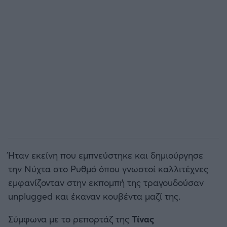
Άρσεναλ
Γιουβέντους
Μίλαν
Ίντερ
Μπάγερν Μονάχου
Ήταν εκείνη που εμπνεύστηκε και δημιούργησε
Παρί Σεν Ζερμέν
την Νύχτα στο Ρυθμό όπου γνωστοί καλλιτέχνες
εμφανίζονταν στην εκπομπή της τραγουδούσαν
unplugged και έκαναν κουβέντα μαζί της.
Σύμφωνα με το ρεπορτάζ της
Τίνας