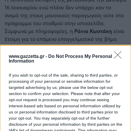
16 Ιανουαρίου ενώ πλέον δεν υπάρχει καν το
όνομά της στους μουσικούς παραγωγούς ούτε στο
πρόγραμμα του σταθμού στην ιστοσελίδα.
Σύμφωνα με πληροφορίες, η
Ράνια Κωστάκη
είναι
έτοιμη για το επόμενο επαγγελματικό της βήμα
μετά τον
ANT1
, μεταφέροντας τα πρότζεκτ της σε
άλλο σταθμό αν δεν το έχει κάνει ήδη.
www.gazzetta.gr -
Do Not Process My Personal
Information
If you wish to opt-out of the sale, sharing to third parties, or
ΔΙΑΒΑΣΕ ΑΚΟΜΗ:
processing of your personal or sensitive information for
targeted advertising by us, please use the below opt-out
Παπαδοπούλου για τον χωρισμό της με τον «κ.
section to confirm your selection. Please note that after your
Πασχαλάκη»: «Να προσέχουμε τι λέμε σε δημόσιο λόγο»
opt-out request is processed you may continue seeing
interest-based ads based on personal information utilized by
Το ναυάγιο με τους 391 νεκρούς που έμεινε στη ιστορία
us or personal information disclosed to third parties prior to
ως ο «ελληνικός Τιτανικός» (vid)
your opt-out. You may separately opt-out of the further
disclosure of your personal information by third parties on the
Ο Λιανός ζήτησε VAR στο All Star Survivor: Στη σέντρα ο
IAB’s list of downstream participants. This information may