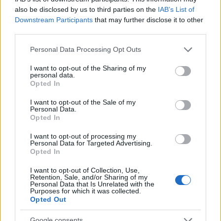
μισθοφόρος που κλώτσησε την μπάλα του Μαρτίκα (vid)
also be disclosed by us to third parties on the
IAB’s List of
Downstream Participants
that may further disclose it to other
third parties.
Please note that this website/app uses one or more Google
Personal Data Processing Opt Outs
Tags:
ΡΑΔΙΟΦΩΝΟ
services and may gather and store information including but
3
not limited to your visit or usage behaviour. You may click to
I want to opt-out of the Sharing of my
personal data.
grant or deny consent to Google and its third-party tags to
Opted In
use your data for below specified purposes in below Google
consent section.
I want to opt-out of the Sale of my
Personal Data.
Opted In
Για να προσθέσεις το σχόλιο
I want to opt-out of processing my
σου πρέπει να συνδεθείς
Personal Data for Targeted Advertising.
Opted In
στο my gazzetta!
I want to opt-out of Collection, Use,
Retention, Sale, and/or Sharing of my
Personal Data that Is Unrelated with the
Εγγραφή
Σύνδεση
Purposes for which it was collected.
Opted Out
Google consents