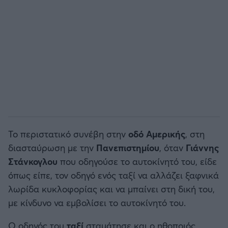
Άρσεναλ
Γιουβέντους
Μίλαν
Ίντερ
Το περιστατικό συνέβη στην
οδό Αμερικής
, στη
Μπάγερν Μονάχου
διασταύρωση με την
Πανεπιστημίου
, όταν
Γιάννης
Στάνκογλου
που οδηγούσε το αυτοκίνητό του, είδε
Παρί Σεν Ζερμέν
όπως είπε, τον οδηγό ενός ταξί να αλλάζει ξαφνικά
λωρίδα κυκλοφορίας και να μπαίνει στη δική του,
με κίνδυνο να εμβολίσει το αυτοκίνητό του.
Ο οδηγός του
ταξί
σταμάτησε και ο ηθοποιός