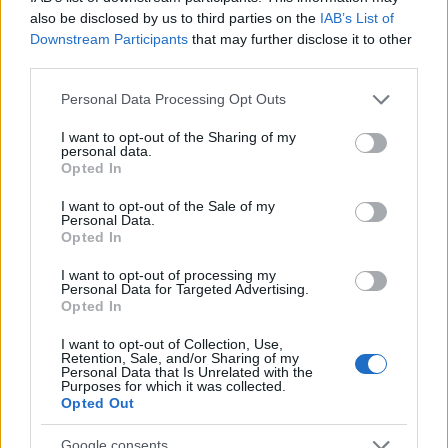
also be disclosed by us to third parties on the
IAB’s List of
Downstream Participants
that may further disclose it to other
third parties.
Please note that this website/app uses one or more Google
Personal Data Processing Opt Outs
services and may gather and store information including but
not limited to your visit or usage behaviour. You may click to
I want to opt-out of the Sharing of my
personal data.
grant or deny consent to Google and its third-party tags to
Opted In
use your data for below specified purposes in below Google
consent section.
I want to opt-out of the Sale of my
Personal Data.
Opted In
BEST OF
INTERNET
I want to opt-out of processing my
Personal Data for Targeted Advertising.
Opted In
I want to opt-out of Collection, Use,
Retention, Sale, and/or Sharing of my
Personal Data that Is Unrelated with the
Purposes for which it was collected.
Opted Out
Google consents