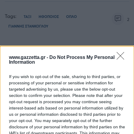
Tags:
ΤΑΞΙ
ΗΘΟΠΟΙΟΣ
ΟΠΛΟ
2
ΓΙΑΝΝΗΣ ΣΤΑΝΚΟΓΛΟΥ
www.gazzetta.gr -
Do Not Process My Personal
Information
Για να προσθέσεις το σχόλιο
σου πρέπει να συνδεθείς
If you wish to opt-out of the sale, sharing to third parties, or
processing of your personal or sensitive information for
στο my gazzetta!
targeted advertising by us, please use the below opt-out
section to confirm your selection. Please note that after your
opt-out request is processed you may continue seeing
Εγγραφή
Σύνδεση
interest-based ads based on personal information utilized by
us or personal information disclosed to third parties prior to
your opt-out. You may separately opt-out of the further
disclosure of your personal information by third parties on the
IAB’s list of downstream participants. This information may