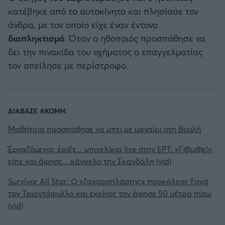
κατέβηκε από το αυτοκίνητο και πλησίασε τον
άνδρα, με τον οποίο είχε έναν έντονο
διαπληκτισμό
. Όταν ο ηθοποιός προσπάθησε να
δει την πινακίδα του οχήματος ο επαγγελματίας
τον απείλησε με περίστροφο.
ΔΙΑΒΑΣΕ ΑΚΟΜΗ:
Μαθήτρια προσπάθησε να μπει με μαχαίρι στη Βουλή
Έργαζόμενος έριξε... μπινελίκια live στην ΕΡΤ: «Γ@μ@ε!»,
είπε και άφησε... κάγκελο την Σκανδάλη (vid)
Survivor All Star: Ο «ζαχαροπλάστης» προκάλεσε ξανά
τον Τριαντάφυλλο και εκείνος τον άφησε 50 μέτρα πίσω
(vid)