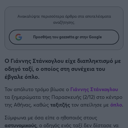
Η μητρότητα στον πάγκο
Δημήτρης Τσορμπατζόγλου
Συνεντεύξεις
Άρης
Μεγάλη μου Αγάπη
Ανακαλύψτε περισσότερα άρθρα στα αποτελέσματα
Μια Ιστορία από την Πόλη
αναζήτησης.
Λεβαδειακός
Προσθήκη του gazzetta.gr στην Google
ΟΦΗ
Βόλος
Ο Γιάννης Στάνκογλου είχε διαπληκτισμό με
οδηγό ταξί, ο οποίος στη συνέχεια του
Ατρόμητος Αθηνών
έβγαλε όπλο.
Κηφισιά
Τον απόλυτο τρόμο βίωσε ο
Γιάννης Στάνκογλου
τα ξημερώματα της Παρασκευής (2/12) στο κέντρο
Αστέρας Τρίπολης
της Αθήνας, καθώς
ταξιτζής
τον απείλησε με
όπλο
.
Παναιτωλικός
Σύμφωνα με όσα είπε ο ηθοποιός στους
αστυνομικούς
, ο οδηγός ενός ταξί δεν δίστασε να