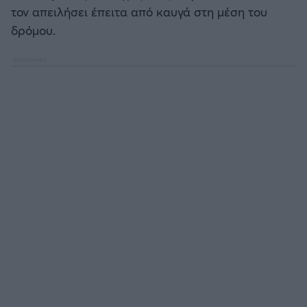
Καλαμάτα
τον απειλήσει έπειτα από καυγά στη μέση του
δρόμου.
Ηρακλής
Μπαρτσελόνα
Ρεάλ Μαδρίτης
Ατλέτικο Μαδρίτης
Μάντσεστερ Γιουνάιτεντ
Μάντσεστερ Σίτι
Λίβερπουλ
Τσέλσι