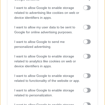
I want to allow Google to enable storage
related to advertising like cookies on web or
device identifiers in apps.
I want to allow my user data to be sent to
Google for online advertising purposes.
I want to allow Google to send me
5 γραφικά ψαροχώρια της Ελλάδας που δεν έχετε
personalized advertising.
ανακαλύψει ακόμα
I want to allow Google to enable storage
Πέρα από τη Λισαβόνα: 10 μαγευτικοί προορισμοί
related to analytics like cookies on web or
της Πορτογαλίας
device identifiers in apps.
I want to allow Google to enable storage
Το καλά κρυμμένο μυστικό της Κρήτης: Το φαράγγι
related to functionality of the website or app.
των Αγίων και η μαγευτική παραλία στο Λιβυκό
I want to allow Google to enable storage
related to personalization.
I want to allow Google to enable storage