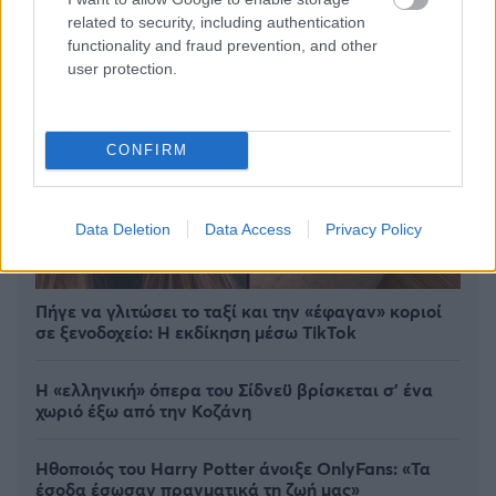
related to security, including authentication
functionality and fraud prevention, and other
user protection.
CONFIRM
Data Deletion
Data Access
Privacy Policy
Πήγε να γλιτώσει το ταξί και την «έφαγαν» κοριοί
σε ξενοδοχείο: H εκδίκηση μέσω TikTok
Η «ελληνική» όπερα του Σίδνεϋ βρίσκεται σ' ένα
χωριό έξω από την Κοζάνη
Ηθοποιός του Harry Potter άνοιξε OnlyFans: «Τα
έσοδα έσωσαν πραγματικά τη ζωή μας»