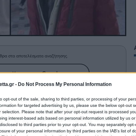
θρα στα αποτελέσματα αναζήτησης.
azzetta.gr στην Google
tta.gr -
Do Not Process My Personal Information
ιλαν την απρεπέστατη συμπεριφορά
to opt-out of the sale, sharing to third parties, or processing of your per
formation for targeted advertising by us, please use the below opt-out s
τον συλλάβουν.
r selection. Please note that after your opt-out request is processed y
eing interest-based ads based on personal information utilized by us or
disclosed to third parties prior to your opt-out. You may separately opt-
losure of your personal information by third parties on the IAB’s list of