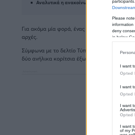
participants
Αναλυτικά η ανακοίνωση της ΕΛ.ΑΣ
Downstream 
Please note
information 
Για ακόμα μία φορά, ένας πολύ γνωστός για τ
deny consent
αρχές.
in below Go
Σύμφωνα με το δελτίο Τύπου της
Ελληνικής Α
Persona
δύο ανήλικα κορίτσια έξω από fast food στο 
I want t
Opted 
I want t
Opted 
I want 
Advertis
Opted 
I want t
of my P
was col