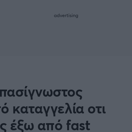
FOLLOW US
 πασίγνωστος
ό καταγγελία οτι
ς έξω από fast