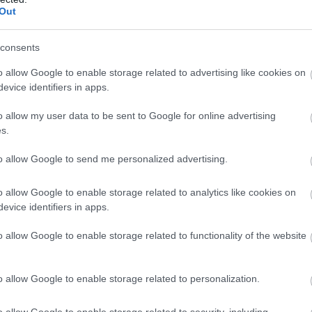
Out
consents
o allow Google to enable storage related to advertising like cookies on
evice identifiers in apps.
άκτορα του FBI
o allow my user data to be sent to Google for online advertising
τερα, άνδρες της ομάδας
ΔΡΑΣΗ
προχώρησαν στην
s.
 από την περιοχή.
to allow Google to send me personalized advertising.
οσβολή γενετήσιας αξιοπρέπειας σε βάρος
o allow Google to enable storage related to analytics like cookies on
evice identifiers in apps.
o allow Google to enable storage related to functionality of the website
o allow Google to enable storage related to personalization.
o allow Google to enable storage related to security, including