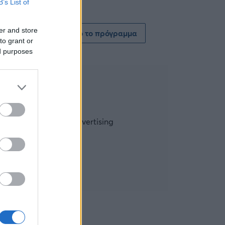
B’s List of
er and store
Δείτε όλο το πρόγραμμα
to grant or
ed purposes