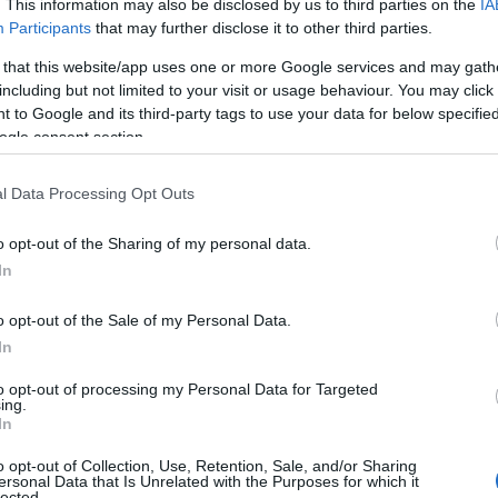
. This information may also be disclosed by us to third parties on the
IA
Participants
that may further disclose it to other third parties.
 that this website/app uses one or more Google services and may gath
including but not limited to your visit or usage behaviour. You may click 
η νεολαία,
Youtuber
και
TikToker
απασχόλησε τις
 to Google and its third-party tags to use your data for below specifi
ogle consent section.
στυνομίας
, ο συγκεκριμένος φέρεται να θώπευσε
l Data Processing Opt Outs
κέντρο της Αθήνας.
o opt-out of the Sharing of my personal data.
In
o opt-out of the Sale of my Personal Data.
In
to opt-out of processing my Personal Data for Targeted
ing.
In
o opt-out of Collection, Use, Retention, Sale, and/or Sharing
ersonal Data that Is Unrelated with the Purposes for which it
lected.