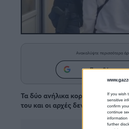
Ανακαλύψτε περισσότερα άρ
Προσθήκη του g
www.gazze
Τα δύο ανήλικα κορίτσια κατήγγε
If you wish 
sensitive in
του και οι αρχές δεν άργησαν να 
confirm you
continue se
information 
further disc