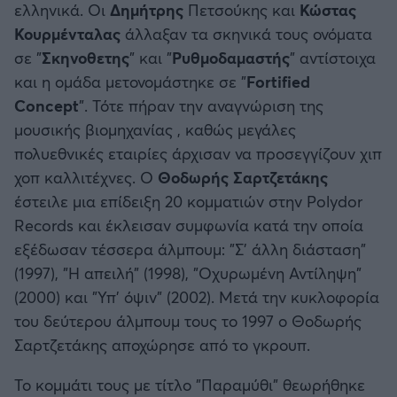
ελληνικά. Οι
Δημήτρης
Πετσούκης και
Κώστας
Κουρμένταλας
άλλαξαν τα σκηνικά τους ονόματα
σε "
Σκηνοθετης
" και "
Ρυθμοδαμαστής
" αντίστοιχα
και η ομάδα μετονομάστηκε σε "
Fortified
Concept
". Τότε πήραν την αναγνώριση της
μουσικής βιομηχανίας , καθώς μεγάλες
πολυεθνικές εταιρίες άρχισαν να προσεγγίζουν χιπ
χοπ καλλιτέχνες. Ο
Θοδωρής Σαρτζετάκης
έστειλε μια επίδειξη 20 κομματιών στην Polydor
Records και έκλεισαν συμφωνία κατά την οποία
εξέδωσαν τέσσερα άλμπουμ: "Σ' άλλη διάσταση"
(1997), "Η απειλή" (1998), "Οχυρωμένη Αντίληψη"
(2000) και "Υπ' όψιν" (2002). Μετά την κυκλοφορία
του δεύτερου άλμπουμ τους το 1997 ο Θοδωρής
Σαρτζετάκης αποχώρησε από το γκρουπ.
Το κομμάτι τους με τίτλο "Παραμύθι" θεωρήθηκε