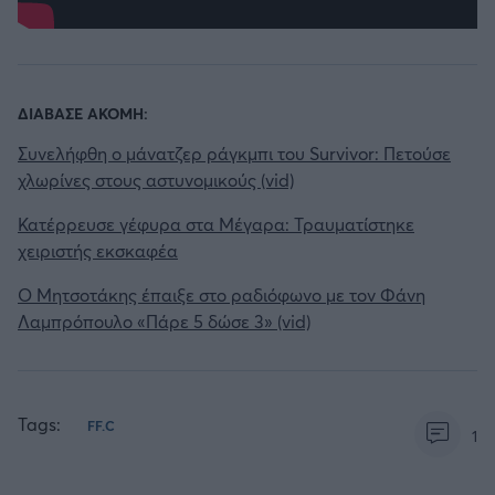
ΔΙΑΒΑΣΕ ΑΚΟΜΗ:
Συνελήφθη ο μάνατζερ ράγκμπι του Survivor: Πετούσε
χλωρίνες στους αστυνομικούς (vid)
Κατέρρευσε γέφυρα στα Μέγαρα: Τραυματίστηκε
χειριστής εκσκαφέα
O Μητσοτάκης έπαιξε στο ραδιόφωνο με τον Φάνη
Λαμπρόπουλο «Πάρε 5 δώσε 3» (vid)
Tags:
FF.C
1