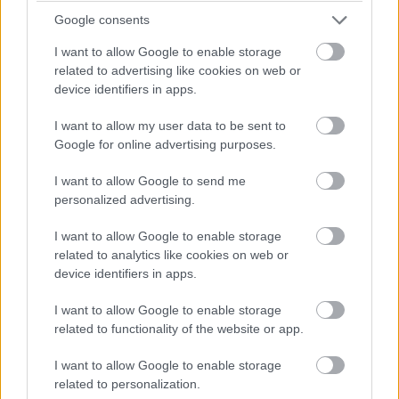
Google consents
I want to allow Google to enable storage
related to advertising like cookies on web or
device identifiers in apps.
Συνέθεταν με
samplings
κυρίως, όμως σε κάποια
I want to allow my user data to be sent to
τραγούδια τους έχουν χρησιμοποιήσει και φυσικά
Google for online advertising purposes.
μουσικά όργανα (μπάσο, κιθάρα). Τα samplings
τους δεν προέρχονταν
μόνο
από τη soul, αλλά
I want to allow Google to send me
personalized advertising.
όπως έχουν αναφέρει θα μπορούσαν να
χρησιμοποιήσουν και απόσπασμα από όπερα εάν
I want to allow Google to enable storage
τους ενέπνεε ή και ανόμοιους φαινομενικά
ήχους
,
related to analytics like cookies on web or
device identifiers in apps.
ώστε να συνθέσουν τελικά μια μελωδία. Μάλιστα
στο τραγούδι τους "Ευχαριστούμε τους..." έχουν
I want to allow Google to enable storage
χρησιμοποιήσει το έργο του του barock συνθέτη
related to functionality of the website or app.
Johann
Pachel
b
el "Canon in d major".
I want to allow Google to enable storage
related to personalization.
Οι
Fortified Concept
θεωρούνται για πολλούς