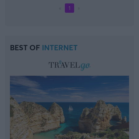
«
1
»
BEST OF
INTERNET