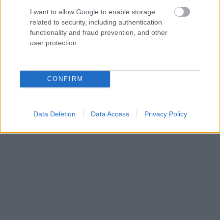
θρύλοι της εγχώριας
Rap
σκηνής, που η μουσική
I want to allow Google to enable storage
τους και η συνολική τους στάση, έγιναν
related to security, including authentication
functionality and fraud prevention, and other
πραγματική ιδεολογία και τρόπος ζωής, με
user protection.
ποικιλία κομματιών και μεγάλη βάση στον στίχο,
τόσο του
Ρυθμοδαμαστή
όσο και του
Σκηνοθέτη
.
CONFIRM
Data Deletion
Data Access
Privacy Policy