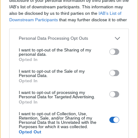
disclosure of your personal information by third parties on the
IAB’s list of downstream participants. This information may
also be disclosed by us to third parties on the
IAB’s List of
Downstream Participants
that may further disclose it to other
third parties.
Please note that this website/app uses one or more Google
Personal Data Processing Opt Outs
services and may gather and store information including but
not limited to your visit or usage behaviour. You may click to
I want to opt-out of the Sharing of my
personal data.
grant or deny consent to Google and its third-party tags to
Opted In
use your data for below specified purposes in below Google
consent section.
I want to opt-out of the Sale of my
Personal Data.
Opted In
I want to opt-out of processing my
Personal Data for Targeted Advertising.
Opted In
I want to opt-out of Collection, Use,
Retention, Sale, and/or Sharing of my
Personal Data that Is Unrelated with the
Purposes for which it was collected.
Opted Out