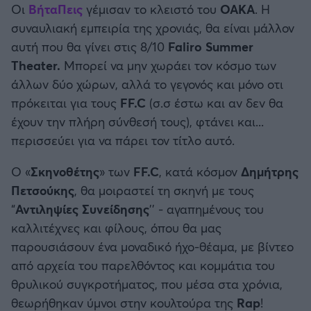
Οι
ΒήταΠεις
γέμισαν το κλειστό του
ΟΑΚΑ
. Η
Καλαμάτα
συναυλιακή εμπειρία της χρονιάς, θα είναι μάλλον
αυτή που θα γίνει στις 8/10
Faliro Summer
Ηρακλής
Theater.
Μπορεί να μην χωράει τον κόσμο των
άλλων δύο χώρων, αλλά το γεγονός και μόνο οτι
Μπαρτσελόνα
πρόκειται για τους
FF.C
(σ.σ έστω και αν δεν θα
έχουν την πλήρη σύνθεσή τους), φτάνει και...
Ρεάλ Μαδρίτης
περισσεύει για να πάρει τον τίτλο αυτό.
Ατλέτικο Μαδρίτης
O «
Σκηνοθέτης
» των
FF.C
, κατά κόσμον
Δημήτρης
Πετσούκης
, θα μοιραστεί τη σκηνή με τους
Μάντσεστερ Γιουνάιτεντ
“
Αντιληψίες Συνείδησης
’’ - αγαπημένους του
καλλιτέχνες και φίλους, όπου θα μας
Μάντσεστερ Σίτι
παρουσιάσουν ένα μοναδικό ήχο-θέαμα, με βίντεο
από αρχεία του παρελθόντος και κομμάτια του
Λίβερπουλ
θρυλικού συγκροτήματος, που μέσα στα χρόνια,
θεωρήθηκαν ύμνοι στην κουλτούρα της
Rap
!
Τσέλσι