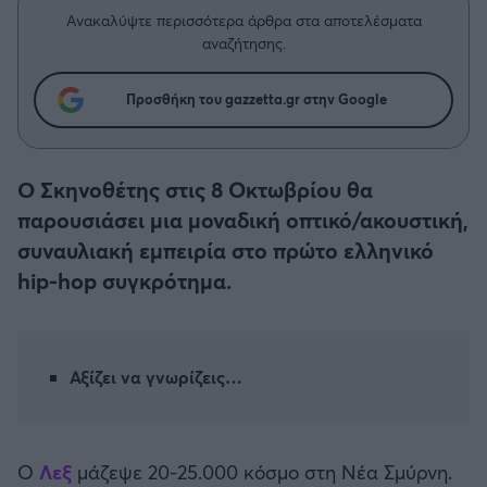
Η μητρότητα στον πάγκο
Δημήτρης Τσορμπατζόγλου
Συνεντεύξεις
Ανακαλύψτε περισσότερα άρθρα στα αποτελέσματα
Άρης
αναζήτησης.
Μεγάλη μου Αγάπη
Μια Ιστορία από την Πόλη
Λεβαδειακός
Προσθήκη του gazzetta.gr στην Google
ΟΦΗ
O Σκηνοθέτης στις 8 Οκτωβρίου θα
Βόλος
παρουσιάσει μια μοναδική οπτικό/ακουστική,
συναυλιακή εμπειρία στο πρώτο ελληνικό
Ατρόμητος Αθηνών
hip-hop συγκρότημα.
Κηφισιά
Αξίζει να γνωρίζεις…
Αστέρας Τρίπολης
Παναιτωλικός
Ο
Λεξ
μάζεψε 20-25.000 κόσμο στη Νέα Σμύρνη.