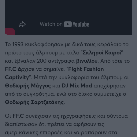
Το 1993 κυκλοφόρησαν με δικό τους κεφάλαιο το
πρώτο τους άλμπουμ με τίτλο "
Σκληροί Καιροί
"
και έβγαλαν 200 αντίγραφα
βινυλίου
. Από τότε το
FF.C ά
ρχισε να σημαίνει "
Fight Fashion
Captivity
". Μετά την κυκλοφορία του άλμπουμ οι
Θοδωρής Μάγγος
και
DJ Mix Mad
αποχώρησαν
από το συγκρότημα, ενώ στο δίσκο συμμετείχε ο
Θοδωρής
Σαρτζετάκης
.
Οι
FF.C
συνέχισαν τις ηχογραφήσεις και σύντομα
διαπίστωσαν ότι πρέπει να αφήσουν τις
αμερικάνικες επιρροές και να ραπάρουν στα