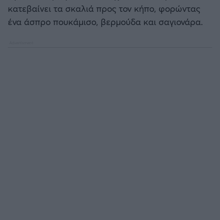
Καλαμάτα
κατεβαίνει τα σκαλιά προς τον κήπο, φορώντας
ένα άσπρο πουκάμισο, βερμούδα και σαγιονάρα.
Ηρακλής
Μπαρτσελόνα
Ρεάλ Μαδρίτης
Ατλέτικο Μαδρίτης
Μάντσεστερ Γιουνάιτεντ
Μάντσεστερ Σίτι
Λίβερπουλ
Τσέλσι