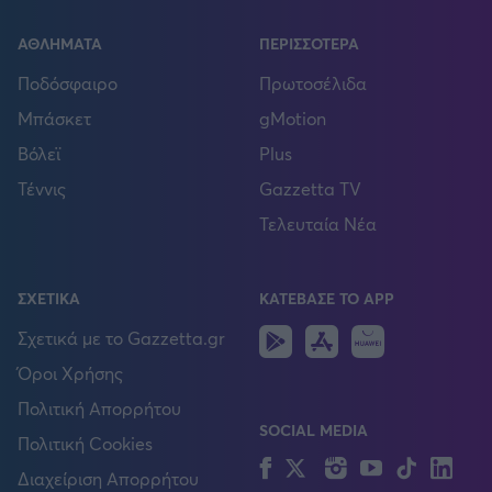
ΑΘΛΗΜΑΤΑ
ΠΕΡΙΣΣΟΤΕΡΑ
Ποδόσφαιρο
Πρωτοσέλιδα
Μπάσκετ
gMotion
Βόλεϊ
Plus
Τέννις
Gazzetta TV
Τελευταία Νέα
ΣΧΕΤΙΚΑ
ΚΑΤΕΒΑΣΕ ΤΟ APP
Android
IOS
Huawei
Σχετικά με το Gazzetta.gr
Όροι Χρήσης
Πολιτική Απορρήτου
SOCIAL MEDIA
Πολιτική Cookies
Facebook
Twitter
Instagram
YouTube
TikTok
Lin
Διαχείριση Απορρήτου