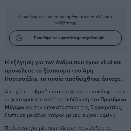
Η μητρότητα στον πάγκο
Δημήτρης Τσορμπατζόγλου
Συνεντεύξεις
Άρης
Μεγάλη μου Αγάπη
Ανακαλύψτε περισσότερα άρθρα στα αποτελέσματα
Μια Ιστορία από την Πόλη
αναζήτησης.
Λεβαδειακός
Προσθήκη του gazzetta.gr στην Google
ΟΦΗ
Βόλος
Η εξήγηση για τον άνδρα που έγινε viral και
προκάλεσε το ξέσπασμα του Άρη
Ατρόμητος Αθηνών
Πορτοσάλτε, το οποίο αποδείχθηκε άστοχο.
Κηφισιά
Από χθες το βράδυ όταν άρχισαν να κυκλοφορούν
οι φωτογραφίες από την εκδήλωση στο
Προεδρικό
Αστέρας Τρίπολης
Μέγαρο
για την αποκατάσταση της δημοκρατίας,
ξέσπασε μεγάλος ντόρος με μία συγκεκριμένη.
Παναιτωλικός
Πρόκειται για μία που έδειχνε έναν άνδρα να