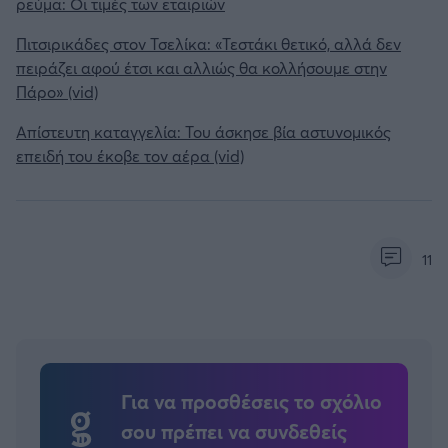
ρεύμα: Οι τιμές των εταιριών
Πιτσιρικάδες στον Τσελίκα: «Τεστάκι θετικό, αλλά δεν
πειράζει αφού έτσι και αλλιώς θα κολλήσουμε στην
Πάρο» (vid)
Απίστευτη καταγγελία: Του άσκησε βία αστυνομικός
επειδή του έκοβε τον αέρα (vid)
11
Για να προσθέσεις το σχόλιο
σου πρέπει να συνδεθείς