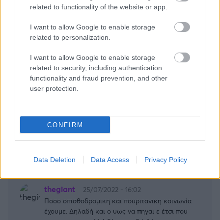
σωβρακο, σιγα μην σεβαστει Προεδρικο Μεγαρο
related to functionality of the website or app.
κλπ
Απάντησε
2
Likes
0
Απαντήσεις
I want to allow Google to enable storage
related to personalization.
I want to allow Google to enable storage
related to security, including authentication
functionality and fraud prevention, and other
user protection.
CONFIRM
Data Deletion
Data Access
Privacy Policy
thegiant
25/07/2022 - 16:02
Ποσο οπισθοδρομικη και πουριτανικη κοινωνία
έχουμε. Δηλαδή και ο υως να πηγαι ε έτσι που