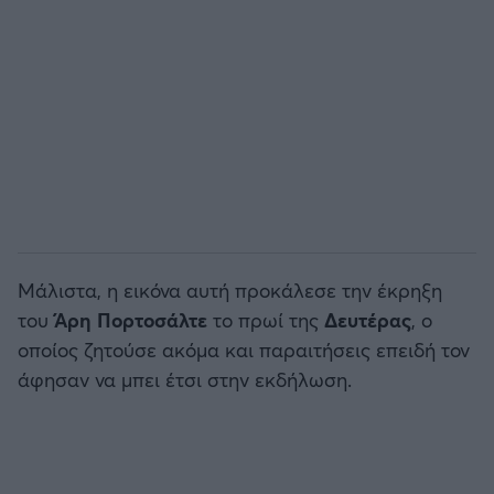
Άρσεναλ
Γιουβέντους
Μίλαν
Ίντερ
Μάλιστα, η εικόνα αυτή προκάλεσε την έκρηξη
Μπάγερν Μονάχου
του
Άρη Πορτοσάλτε
το πρωί της
Δευτέρας
, ο
οποίος ζητούσε ακόμα και παραιτήσεις επειδή τον
Παρί Σεν Ζερμέν
άφησαν να μπει έτσι στην εκδήλωση.