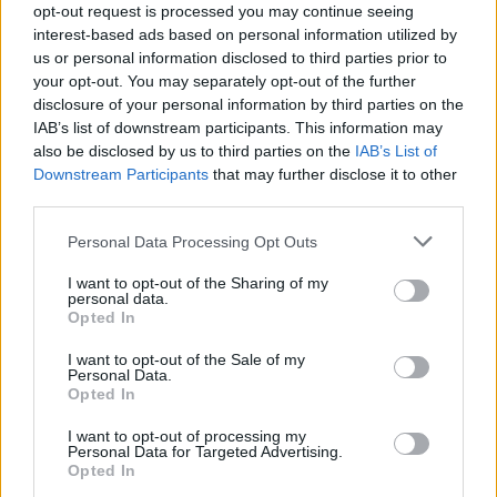
opt-out request is processed you may continue seeing
θα σας το πω αλλά εν τέλει όλοι ηλίθιοι είμαστε
interest-based ads based on personal information utilized by
γιατί δυστυχώς όλοι κρίνουμε! Κάποιοι το κάνουν
us or personal information disclosed to third parties prior to
ασυναίσθητα και κάποιοι το έχουν κάνει
your opt-out. You may separately opt-out of the further
επάγγελμα. Πιο εύκολο είναι να κρίνουμε τους
disclosure of your personal information by third parties on the
άλλους από ότι τον εαυτό μας. Δε λογαριάζουμε
IAB’s list of downstream participants. This information may
τίποτα αρκεί να πούμε αυτό που θέλουμε ,
also be disclosed by us to third parties on the
IAB’s List of
ασχέτως αλήθειας ή όχι. Δεν έχει σημασία αν η
Downstream Participants
that may further disclose it to other
κρίση μας είναι σωστή ή όχι, δεν έχει σημασία αν
third parties.
πληγώνουμε ανθρώπους ή όχι.
Ποιος μας όρισε κριτές; Ποιος μας έδωσε το
Please note that this website/app uses one or more Google
Personal Data Processing Opt Outs
σκήπτρο του βασιλιά και αρχίσαμε τους
services and may gather and store information including but
αποκεφαλισμούς;
not limited to your visit or usage behaviour. You may click to
I want to opt-out of the Sharing of my
personal data.
Απάντησε
0
Likes
0
Απαντήσεις
grant or deny consent to Google and its third-party tags to
Opted In
use your data for below specified purposes in below Google
consent section.
I want to opt-out of the Sale of my
Personal Data.
vevaiosvevaio...
25/07/2022 - 17:15
Opted In
Τι γελοιότητες και καθωσπρεπισμοί είναι αυτοί,
I want to opt-out of processing my
πραγματικά…
Personal Data for Targeted Advertising.
Αφού τα λύσαμε όλα τα άλλα, ας ασχοληθούμε
Opted In
και με αυτό.