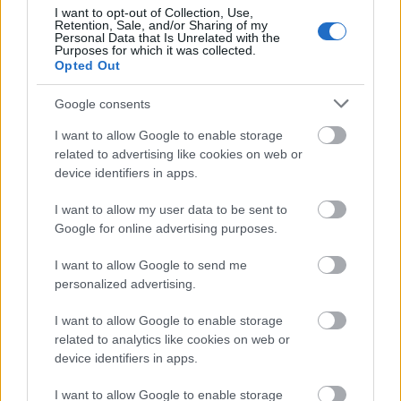
I want to opt-out of Collection, Use,
Απάντησε
4
Likes
0
Απαντήσεις
Retention, Sale, and/or Sharing of my
Personal Data that Is Unrelated with the
Purposes for which it was collected.
Opted Out
starata
25/07/2022 - 17:06
Google consents
Δε πιστεύουμε τίποτα, μόνο Προτοσαλτε που είναι
αντικειμενικός.
I want to allow Google to enable storage
Απάντησε
5
Likes
0
Απαντήσεις
related to advertising like cookies on web or
device identifiers in apps.
I want to allow my user data to be sent to
Ανώνυμος
25/07/2022 - 16:32
Google for online advertising purposes.
Α
ρε τον Άρη.
I want to allow Google to send me
Ρε τον Άρη.
personalized advertising.
Απάντησε
5
Likes
0
Απαντήσεις
I want to allow Google to enable storage
related to analytics like cookies on web or
device identifiers in apps.
gilo
25/07/2022 - 16:31
Θεος δημοσιος υπαλληλος, του χρονου με το
I want to allow Google to enable storage