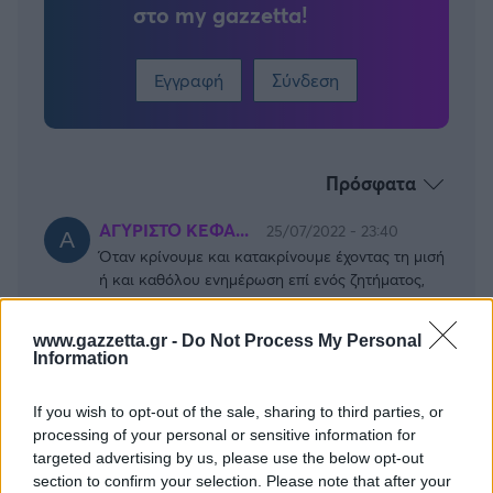
στο my gazzetta!
Εγγραφή
Σύνδεση
Πρόσφατα
ΑΓΥΡΙΣΤΟ ΚΕΦΑ...
25/07/2022 - 23:40
Όταν κρίνουμε και κατακρίνουμε έχοντας τη μισή
ή και καθόλου ενημέρωση επί ενός ζητήματος,
βλέποντας από τη δική μας οπτική γωνία και
αναλύοντας τα δεδομένα που βλέπουμε από μια
www.gazzetta.gr -
Do Not Process My Personal
εικόνα που σε καμία περίπτωση δεν
Information
αντιπροσωπεύει το σύνολο των γεγονότων,
έχουμε αυτά τα αποτελέσματα....
If you wish to opt-out of the sale, sharing to third parties, or
Όπως σωστά είχε πει ένας Αμερικάνος
processing of your personal or sensitive information for
συγγραφέας «Κάθε ηλίθιος μπορεί να κριτικάρει,
targeted advertising by us, please use the below opt-out
να κατηγορήσει, να παραπονεθεί, και οι
section to confirm your selection. Please note that after your
περισσότεροι ηλίθιοι το κάνουν». Συγνώμη που