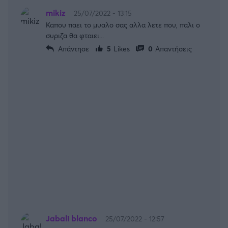
mikiz
25/07/2022 - 13:15
Καπου παει το μυαλο σας αλλα λετε που, παλι ο
συριζα θα φταιει...
Απάντησε
5
Likes
0
Απαντήσεις
Jabali blanco
25/07/2022 - 12:57