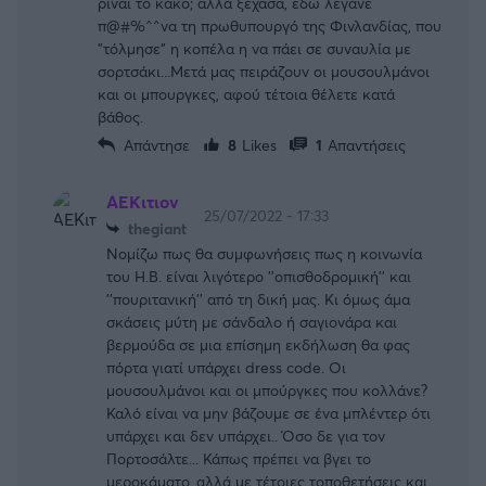
ριναι το κακο; αλλά ξέχασα, εδώ λέγανε
π@#%^^να τη πρωθυπουργό της Φινλανδίας, που
"τόλμησε" η κοπέλα η να πάει σε συναυλία με
σορτσάκι...Μετά μας πειράζουν οι μουσουλμάνοι
και οι μπουργκες, αφού τέτοια θέλετε κατά
βάθος.
Απάντησε
8
Likes
1
Απαντήσεις
ΑΕΚιτιον
25/07/2022 - 17:33
thegiant
Νομίζω πως θα συμφωνήσεις πως η κοινωνία
του Η.Β. είναι λιγότερο ''οπισθοδρομική'' και
''πουριτανική'' από τη δική μας. Κι όμως άμα
σκάσεις μύτη με σάνδαλο ή σαγιονάρα και
βερμούδα σε μια επίσημη εκδήλωση θα φας
πόρτα γιατί υπάρχει dress code. Οι
μουσουλμάνοι και οι μπούργκες που κολλάνε?
Καλό είναι να μην βάζουμε σε ένα μπλέντερ ότι
υπάρχει και δεν υπάρχει.. Όσο δε για τον
Πορτοσάλτε... Κάπως πρέπει να βγει το
μεροκάματο..αλλά με τέτοιες τοποθετήσεις και