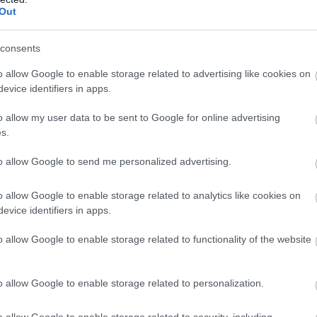
Out
consents
o allow Google to enable storage related to advertising like cookies on
evice identifiers in apps.
 χώρο γύρω στις
22:00,
ώστε να ξεκινήσει η
o allow my user data to be sent to Google for online advertising
την είσοδο άρχιζε από τα
350 ευρώ
και έφτανε τα
s.
 Ο καλλιτέχνης εμφανίστηκε στο
stage
γύρω στις
to allow Google to send me personalized advertising.
μισο και μαύρο παντελόνι. Είχε προηγηθεί
 είσοδό του συνόδευσαν δεκάδες πυροτεχνήματα
o allow Google to enable storage related to analytics like cookies on
αν προς το μέρος του.
evice identifiers in apps.
 απόλαυσαν μια αξέχαστη βραδιά γεμάτη άψογες
o allow Google to enable storage related to functionality of the website
σφαλείας ήταν δρακόντεια, ωστόσο η παρουσία
o allow Google to enable storage related to personalization.
o allow Google to enable storage related to security, including