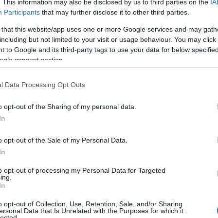
. This information may also be disclosed by us to third parties on the
IA
Participants
that may further disclose it to other third parties.
κε η live εμφάνιση του
Νίκου Βέρτη
στο
beach
 that this website/app uses one or more Google services and may gath
πεφτε… καρφίτσα αν και το αντίτιμο ήταν
including but not limited to your visit or usage behaviour. You may click 
 to Google and its third-party tags to use your data for below specifi
ogle consent section.
 mykonoslive.tv, ερμήνευσε τις μεγαλύτερες
τό και ξεσήκωσε το κοινό. Ανάμεσα στους θαμώνες
l Data Processing Opt Outs
 θαυμαστές του από το Ισραήλ, καθώς στην
αίτερα αγαπητός.
o opt-out of the Sharing of my personal data.
In
o opt-out of the Sale of my Personal Data.
In
to opt-out of processing my Personal Data for Targeted
ing.
In
o opt-out of Collection, Use, Retention, Sale, and/or Sharing
ersonal Data that Is Unrelated with the Purposes for which it
lected.