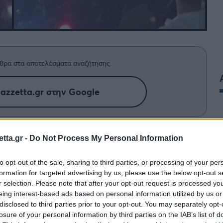
θρα στα αποτελέσματα αναζήτησης.
azzetta.gr στην Google
του Νίκου Βέρτη στην Μύκονο, δύο
tta.gr -
Do Not Process My Personal Information
to opt-out of the sale, sharing to third parties, or processing of your per
formation for targeted advertising by us, please use the below opt-out s
r selection. Please note that after your opt-out request is processed y
eing interest-based ads based on personal information utilized by us or
disclosed to third parties prior to your opt-out. You may separately opt-
losure of your personal information by third parties on the IAB’s list of