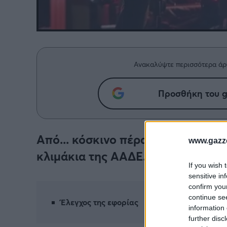
Ανακαλύψτε περισσότερα άρ
Προσθήκη του g
Από... κόσκινο πέρασαν το event 
www.gazze
κλιμάκια της ΑΑΔΕ.
If you wish 
sensitive in
confirm you
continue se
Έλεγχος της εφορίας
information 
further disc