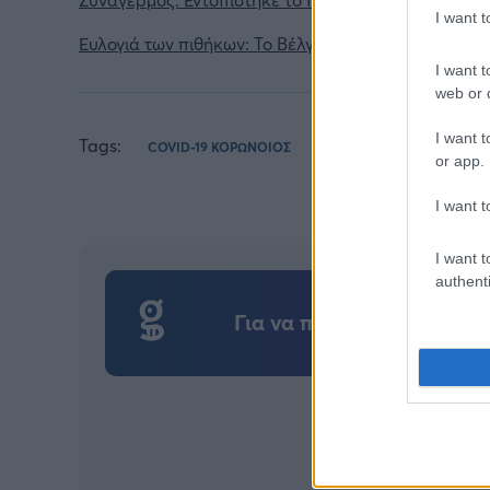
I want 
Ευλογιά των πιθήκων: Το Βέλγιο επιβάλλει υποχρε
I want t
web or d
I want t
Tags:
COVID-19 ΚΟΡΩΝΟΙΟΣ
PFIZER
or app.
I want t
I want t
authenti
Για να προσθέσεις το σχό