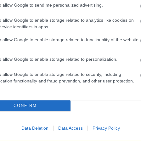
to allow Google to send me personalized advertising.
ωτική καραντίνα 21 ημερών, καμπανάκι από ΠΟΥ
o allow Google to enable storage related to analytics like cookies on
evice identifiers in apps.
o allow Google to enable storage related to functionality of the website
1
o allow Google to enable storage related to personalization.
o allow Google to enable storage related to security, including
cation functionality and fraud prevention, and other user protection.
λιο σου πρέπει να συνδεθείς στο my gazzetta!
CONFIRM
Data Deletion
Data Access
Privacy Policy