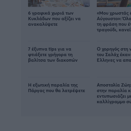
6 γραφικά χωριά των
«Μου χρωστάς 
Κυκλάδων που αξίζει να
Αύγουστο»: Όλο
ανακαλύψετε
τη φράση που έ
τραγούδι, κανεί
από πού προήλ
7 έξυπνα tips για να
Ο χορηγός στη 
φτιάξετε γρήγορα τη
του Σαλάχ έκαν
βαλίτσα των διακοπών
Έλληνες να απ
Η εξωτική παραλία της
Αποστολία Ζώη:
Πάργας που θα λατρέψετε
στην παραλία κ
εντυπωσιάζει μ
καλλίγραμμο σ