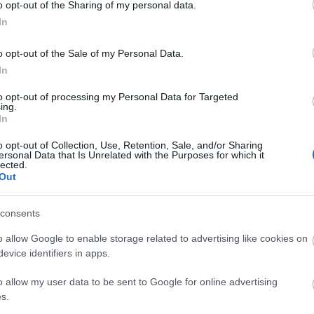
o opt-out of the Sharing of my personal data.
ώριο της σημερινής εκδήλωσης, με την οποία ο
In
ήρυξε σε επίτιμο πρόεδρό του.
o opt-out of the Sale of my Personal Data.
 θα πρέπει να είναι η αντιμετώπιση του κορονοϊού.
In
ε χαρακτηριστικά ο κ.
Μπουρλά
. «
Η πανδημία
to opt-out of processing my Personal Data for Targeted
ι ποια είναι η δύναμη της επιστήμης. Ήταν
ing.
In
σκοτάδι και μπορέσαμε να το ξεπεράσουμε. Ακόμη
ά είμαστε σε πολύ διαφορετικό μέρος επειδή η
o opt-out of Collection, Use, Retention, Sale, and/or Sharing
ersonal Data that Is Unrelated with the Purposes for which it
ο αυτά που έπρεπε κι αυτά που οφείλει να
lected.
Out
consents
o allow Google to enable storage related to advertising like cookies on
evice identifiers in apps.
ων»: «Έχει ενημερωθεί ο Τσιόδρας για το πρώτο ύποπτο
o allow my user data to be sent to Google for online advertising
s.
 της ευλογιάς των πιθήκων στην Ελλάδα