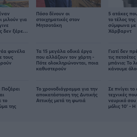
έναν
Πόσο δίνουν οι
5 ατάκες πο
ι μιλούν για
στοιχηματικές στον
το τέλος της
γινε
Μητσοτάκη
σύμφωνα με 
ς δεν ξέρει
Χάρβαρντ
θε
νέα φανέλα
Τα 15 μεγάλα οδικά έργα
Γιατί δεν πρ
ε τους
που αλλάζουν τον χάρτη -
τις πετσέτες
ορούν
Πότε ολοκληρώνονται, ποια
μπάνιο; Το 
καθυστερούν
κάνουμε όλο
 Ποζάρει
Το χρονοδιάγραμμα για την
Σε πνίγει το 
αι
αποκατάσταση της Δυτικής
τεχνικές που
ε το
Αττικής μετά τη φωτιά
νευρικό σου
ώμα της
μόλις 10' - Η
απλή