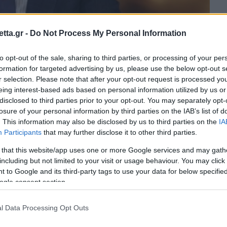
tta.gr -
Do Not Process My Personal Information
to opt-out of the sale, sharing to third parties, or processing of your per
θρα στα αποτελέσματα αναζήτησης.
formation for targeted advertising by us, please use the below opt-out s
r selection. Please note that after your opt-out request is processed y
eing interest-based ads based on personal information utilized by us or
azzetta.gr στην Google
disclosed to third parties prior to your opt-out. You may separately opt-
losure of your personal information by third parties on the IAB’s list of
. This information may also be disclosed by us to third parties on the
IA
Participants
that may further disclose it to other third parties.
υλογιά των πιθήκων, αλλά και για τον
 that this website/app uses one or more Google services and may gath
including but not limited to your visit or usage behaviour. You may click 
 to Google and its third-party tags to use your data for below specifi
ogle consent section.
ουρλά
μιλώντας για την
ευλογιά των πιθήκων
.
 φυσικά, είχα την ευκαιρία, από τις πρώτες
l Data Processing Opt Outs
τους συνεργάτες μου. Δεν ανησυχούμε αυτή τη
κίνδυνο
», δήλωσε ο CEO της
Pfizer
, ερωτηθείς για