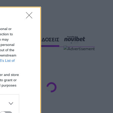
sonal or
ection to
ΑΘΛΗΤΙΚΕΣ ΜΕΤΑΔΟΣΕΙΣ
ou may
 personal
out of the
 downstream
B’s List of
er and store
to grant or
ed purposes