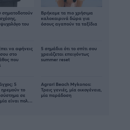
υ σηματοδοτούν
Βρήκαμε τα πιο χρήσιμα
 σχέσης,
καλοκαιρινά δώρα για
ψυχολόγο του
όσους αγαπούν τα ταξίδια
έπει να αφήνεις
5 σημάδια ότι το σπίτι σου
 σου στο
χρειάζεται επειγόντως
λάθος που
summer reset
ι
άγχος; 5
Agrari Beach Mykonos:
 ηρεμούν το
Τρεις γενιές, μία οικογένεια,
 σύστημα σε
μία παράδοση
 μία είναι πολύ