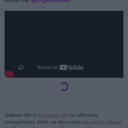
Follow me:
@jorgekaraman
Διάβασε όλα τα
τελευταία νέα
της αθλητικής
επικαιρότητας. Μάθε για όλους τους
live αγώνες σήμερα