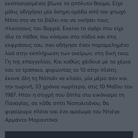
εκστασιασμένος βίωνε το απόλυτο θαύμα. Είχε
Καλαμάτα
μόλις οδηγήσει μία άσημη ομάδα από τον φτωχό
Προκριματικά MUNDIAL 2026
Νότο στο να τα βάλει και να νικήσει τους
Ηρακλής
πλούσιους του Βορρά. Εκείνο το αγόρι που είχε
Προκριματικά EURO
όλο το πάθος του κόσμου στα πόδια και στις
Μπαρτσελόνα
εκφράσεις του, που οδήγησε έναν παραμελημένο
CONFERENCE LEAGUE
λαό στην εκπλήρωση των ονείρων, στη δική τους
Ρεάλ Μαδρίτης
Γη της επαγγελίας. Και καθώς χάιδευε με τα χέρια
Διεθνή Φιλικά
του το τρόπαιο, φορώντας το 10 στην πλάτη,
Ατλέτικο Μαδρίτης
έκανε όλη τη Νάπολι να κλαίει, μία μέρα σαν και
Ποδόσφαιρο Γυναικών
την τωρινή, 33 χρόνια νωρίτερα, στις 10 Μαΐου του
Μάντσεστερ Γιουνάιτεντ
EFL CUP
1987. Ηταν η στιγμή που δίπλα στο εικόνισμα τη
Παναγίας, σε κάθε σπίτι Ναπολιτάνου, θα
Μάντσεστερ Σίτι
COPA AFRICA
φιγούραρε πλέον και ένα ομοίωμα του Ντιέγο
Αρμάντο Μαραντόνα.
Λίβερπουλ
MLS
Τσέλσι