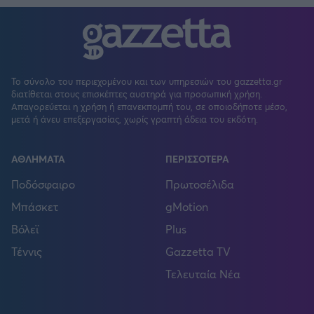
Το σύνολο του περιεχομένου και των υπηρεσιών του gazzetta.gr
διατίθεται στους επισκέπτες αυστηρά για προσωπική χρήση.
Απαγορεύεται η χρήση ή επανεκπομπή του, σε οποιοδήποτε μέσο,
μετά ή άνευ επεξεργασίας, χωρίς γραπτή άδεια του εκδότη.
ΑΘΛΗΜΑΤΑ
ΠΕΡΙΣΣΟΤΕΡΑ
Ποδόσφαιρο
Πρωτοσέλιδα
Μπάσκετ
gMotion
Βόλεϊ
Plus
Τέννις
Gazzetta TV
Τελευταία Νέα