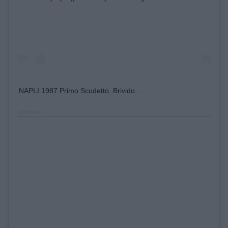
NAPLI 1987 Primo Scudetto. Brivido...