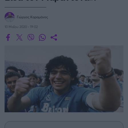
Οδηγός F1
CEV Cup
Τεχνολογία
Παναγιώτης Δαλαταριώφ
Κολύμβηση
ΑΘΛΗΤΙΚΕΣ ΜΕΤΑΔΟΣΕΙΣ
Bundesliga
EuroCup
GMotion WRC
SERIE A
Υγεία
Challenge Cup
Ανδρέας Δημάτος
Μπιτς Βόλεϊ
Ligue 1
Mundobasket
GMotion MotoGP
Γιώργος Καραμάνος
LIVE SCORE
Showbiz
Αντώνης Καλκαβούρας
Κύπελλο Ιταλίας
Ιστιοπλοΐα
Basketaki
Εθνική Ελλάδος
10 Μαΐου 2020 - 19:02
GWOMEN
Αντώνης Καρπετόπουλος
Eurobasket
Κωπηλασία
Μουντιάλ 2026
Δημήτρης Κατσιώνης
LA LIGA
ΑΘΛΗΤΙΚΗ ΗΧΩ
Ξιφασκία
Wyscout Analysis
Γιώργος Κούβαρης
ΕΚΠΟΜΠΕΣ
Σκοποβολή
Ευρώπη
COPA DEL REY
Κώστας Νικολακόπουλος
GALACTICOS BY INTERWETTEN
Κόσμος
Πάλη
ΟΜΑΔΕΣ
Γιάννης Πάλλας
GAZZ FLOOR BY NOVIBET
BUNDESLIGA
Νίκος Παπαδογιάννης
Τάε κβον ντο
ΑΕΚ
PODCASTS
POLE POSITION BY ALLWYN
Γιώργος Σακελλαρίου
Τζούντο
ΣΠΛΙΤ
LIGUE 1
OLD SCHOOL
GAZZETTA ACTS
Γιάννης Σερέτης
Ολυμπιακός
Πινγκ - πονγκ
Transfer Stories
ΜΕΤΑΒΙΒΑΣΗ BY NOVIBET
Gazzetta For Her
Σταύρος Σουντουλίδης
GAZZETTA SPECIALS
gMotion
SüPER LIG
Μαχητικά Αθλήματα
Θέμα Ισότητας
Δημήτρης Τομαράς
ΠΑΟΚ
Unique
Πυγμαχία
Για τον Αλέξανδρο
Γιώργος Τσακίρης
Wyscout Analysis
PREMIER LEAGUE Ρωσίας
Άρση Βαρών
#GiatonAlki
Παναθηναϊκός
Μιχάλης Τσαμπάς
InStat Analysis