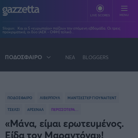
Παράκαμψη προς το κυρίως περιεχόμενο
MENU
LIVE SCORES
Slogun:
Και οι 5 «ευρωπαίοι» παίζουν την επόμενη εβδομάδα. Οι τρεις
προκριματικά, οι δύο (ΑΕΚ - ΟΦΗ) τελικό...
ΠΟΔΟΣΦΑΙΡΟ
Stoiximan Super League
ΠΟΔΟΣΦΑΙΡΟ
NEA
BLOGGERS
ΜΠΑΣΚΕΤ
Super League 2
Stoiximan GBL
Όλες οι διοργανώσεις
ΒΟΛΕΪ
Champions League
EuroLeague
Novibet Volley League
ΑΛΛΑ ΣΠΟΡ
STOIXIMAN SUPER LEAGUE
Europa League
Champions League
Volley League Γυναικών
Τένις
PLUS
Conference League
NBA
ΠΟΔΟΣΦΑΙΡΟ
ΛΙΒΕΡΠΟΥΛ
ΜΑΝΤΣΕΣΤΕΡ ΓΙΟΥΝΑΙΤΕΝΤ
SUPER LEAGUE 2
Pre League
Χάντμπολ
Πολιτική
Κύπελλο Ελλάδας
Εθνική Μπάσκετ
BLOGGERS
ΤΣΕΛΣΙ
ΑΡΣΕΝΑΛ
ΠΕΡΙΣΣΟΤΕΡΑ…
Κύπελλο Ανδρών
Πόλο
Κοινωνία
Premier League
PREMIER LEAGUE
Elite League
Νίκος Αθανασίου
«Μάνα, είμαι ερωτευμένος.
GMOTION
Κύπελλο Γυναικών
Διεθνή
Στίβος
La Liga
Δημήτρης Βέργος
Α1 Γυναικών
GMotion F1
Champions League
Είδα τον Μαραντόνα»!
Viral
FA CUP
ΠΡΩΤΟΣΕΛΙΔΑ
Γυμναστική
Serie A
Βασίλης Βλαχόπουλος
Κύπελλο Ελλάδος