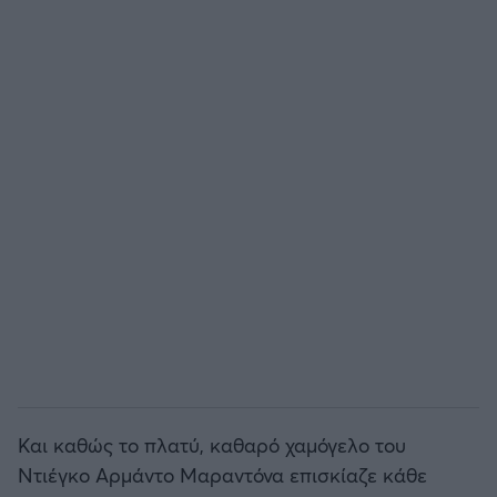
Και καθώς το πλατύ, καθαρό χαμόγελο του
Ντιέγκο Αρμάντο Μαραντόνα επισκίαζε κάθε