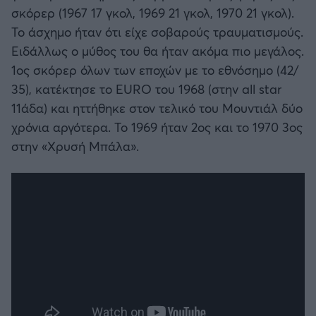
σκόρερ (1967 17 γκολ, 1969 21 γκολ, 1970 21 γκολ).
Το άσχημο ήταν ότι είχε σοβαρούς τραυματισμούς.
Ειδάλλως ο μύθος του θα ήταν ακόμα πιο μεγάλος.
1ος σκόρερ όλων των εποχών με το εθνόσημο (42/
35), κατέκτησε το EURO του 1968 (στην all star
11άδα) και ηττήθηκε στον τελικό του Μουντιάλ δύο
χρόνια αργότερα. Το 1969 ήταν 2ος και το 1970 3ος
στην «Χρυσή Μπάλα».
FOLLOW US