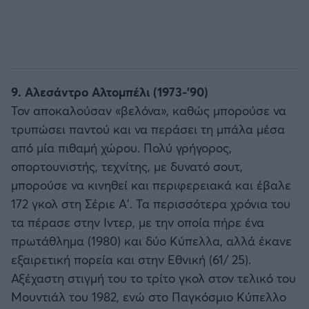
9. Αλεσάντρο Αλτομπέλι (1973-'90)
Τον αποκαλούσαν «βελόνα», καθώς μπορούσε να
τρυπώσει παντού και να περάσει τη μπάλα μέσα
από μία πιθαμή χώρου. Πολύ γρήγορος,
οπορτουνιστής, τεχνίτης, με δυνατό σουτ,
μπορούσε να κινηθεί και περιφερειακά και έβαλε
172 γκολ στη Σέριε Α'. Τα περισσότερα χρόνια του
τα πέρασε στην Ιντερ, με την οποία πήρε ένα
πρωτάθλημα (1980) και δύο Κύπελλα, αλλά έκανε
εξαιρετική πορεία και στην Εθνική (61/ 25).
Αξέχαστη στιγμή του το τρίτο γκολ στον τελικό του
Μουντιάλ του 1982, ενώ στο Παγκόσμιο Κύπελλο