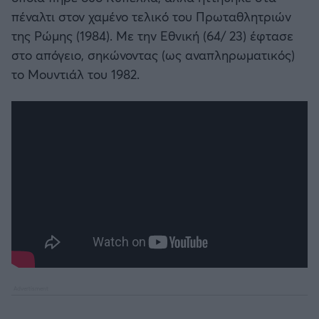
πέναλτι στον χαμένο τελικό του Πρωταθλητριών
της Ρώμης (1984). Με την Εθνική (64/ 23) έφτασε
στο απόγειο, σηκώνοντας (ως αναπληρωματικός)
το Μουντιάλ του 1982.