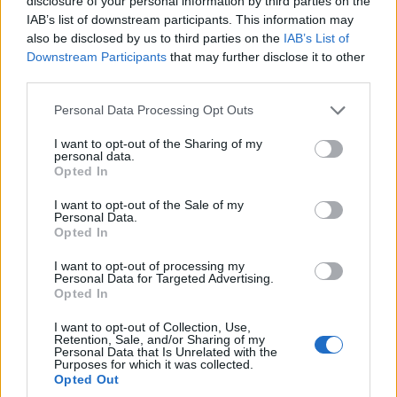
καλύτερα του όμως τα έζησε με τη Μίλαν. Δύο
disclosure of your personal information by third parties on the
IAB’s list of downstream participants. This information may
πρωταθλήματα και Σούπερ Καπ, ένα Κύπελλο,
also be disclosed by us to third parties on the
IAB’s List of
αλλά πάνω απ' όλα τα ευρωπαϊκά. Κορυφή το
Downstream Participants
that may further disclose it to other
2003 και το 2007 (2 γκολ και MVP του τελικού) και
third parties.
ο χαμένος τελικός του 2005. Τα ισάριθμα Σούπερ
Please note that this website/app uses one or more Google
Personal Data Processing Opt Outs
Καπ Ευρώπης και το Διηπειρωτικό ολοκλήρωσαν
services and may gather and store information including but
not limited to your visit or usage behaviour. You may click to
I want to opt-out of the Sharing of my
το παλμαρέ του, που όμως απογειώνεται σε
personal data.
grant or deny consent to Google and its third-party tags to
προσωπικό επίπεδο με τα 70 γκολ του (4ος
Opted In
use your data for below specified purposes in below Google
σκόρερ όλων των εποχών σε διεθνείς
consent section.
I want to opt-out of the Sale of my
διοργανώσεις). Επίσης μεγάλο επίτευγμα του ότι
Personal Data.
Opted In
αναδείχτηκε 1ος σκόρερ στη Σέριε Α' με τη
φανέλα της Αταλάντα (1996-'97 24 γκολ). Με την
I want to opt-out of processing my
Personal Data for Targeted Advertising.
Εθνική (57/ 25) βρέθηκε στην κορυφή του κόσμου
Opted In
το 2006, ενώ το 2000 ηττήθηκε στον τελικό του
I want to opt-out of Collection, Use,
EURO.
Retention, Sale, and/or Sharing of my
Personal Data that Is Unrelated with the
Purposes for which it was collected.
Opted Out