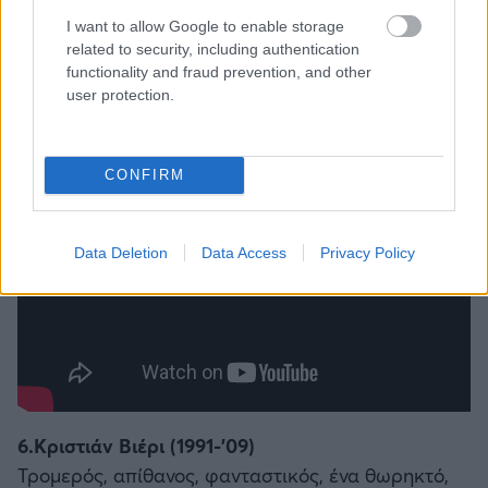
I want to allow Google to enable storage
related to security, including authentication
functionality and fraud prevention, and other
user protection.
CONFIRM
Data Deletion
Data Access
Privacy Policy
6.Κριστιάν Βιέρι (1991-'09)
Τρομερός, απίθανος, φανταστικός, ένα θωρηκτό,