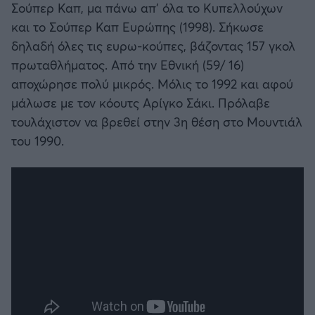
Σούπερ Καπ, μα πάνω απ' όλα το Κυπελλούχων
και το Σούπερ Καπ Ευρώπης (1998). Σήκωσε
δηλαδή όλες τις ευρω-κούπες, βάζοντας 157 γκολ
πρωταθλήματος. Από την Εθνική (59/ 16)
αποχώρησε πολύ μικρός. Μόλις το 1992 και αφού
μάλωσε με τον κόουτς Αρίγκο Σάκι. Πρόλαβε
τουλάχιστον να βρεθεί στην 3η θέση στο Μουντιάλ
του 1990.