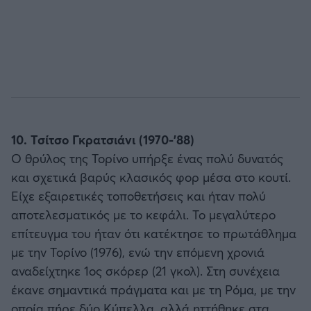
10. Τσίτσο Γκρατσιάνι (1970-'88)
Ο θρύλος της Τορίνο υπήρξε ένας πολύ δυνατός
και σχετικά βαρύς κλασικός φορ μέσα στο κουτί.
Είχε εξαιρετικές τοποθετήσεις και ήταν πολύ
αποτελεσματικός με το κεφάλι. Το μεγαλύτερο
επίτευγμα του ήταν ότι κατέκτησε το πρωτάθλημα
με την Τορίνο (1976), ενώ την επόμενη χρονιά
αναδείχτηκε 1ος σκόρερ (21 γκολ). Στη συνέχεια
έκανε σημαντικά πράγματα και με τη Ρόμα, με την
οποία πήρε δύο Κύπελλα, αλλά ηττήθηκε στα