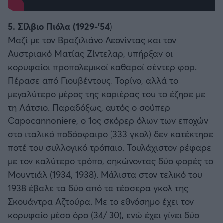
5. Σίλβιο Πιόλα (1929-'54)
Μαζί με τον Βραζιλιάνο Λεονίντας και τον
Αυστριακό Ματίας Ζίντελαρ, υπήρξαν οι
κορυφαίοι προπολεμικοί καθαροί σέντερ φορ.
Πέρασε από Γιουβέντους, Τορίνο, αλλά το
μεγαλύτερο μέρος της καριέρας του το έζησε με
τη Λάτσιο. Παραδόξως, αυτός ο σούπερ
Capocannoniere, ο 1ος σκόρερ όλων των εποχών
στο ιταλικό ποδόσφαιρο (333 γκολ) δεν κατέκτησε
ποτέ του συλλογικό τρόπαιο. Τουλάχιστον ρέφαρε
με τον καλύτερο τρόπο, σηκώνοντας δύο φορές το
Μουντιάλ (1934, 1938). Μάλιστα στον τελικό του
1938 έβαλε τα δύο από τα τέσσερα γκολ της
Σκουάντρα Αζτούρα. Με το εθνόσημο έχει τον
κορυφαίο μέσο όρο (34/ 30), ενώ έχει γίνει δύο