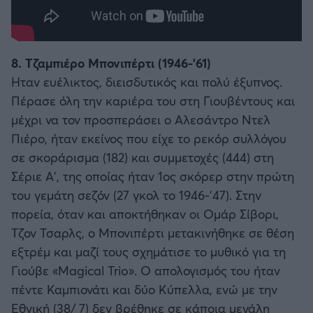
8. Τζαμπιέρο Μπονιπέρτι (1946-'61)
Ηταν ευέλικτος, διεισδυτικός και πολύ έξυπνος.
Πέρασε όλη την καριέρα του στη Γιουβέντους και
μέχρι να τον προσπεράσει ο Αλεσάντρο Ντελ
Πιέρο, ήταν εκείνος που είχε το ρεκόρ συλλόγου
σε σκοράρισμα (182) και συμμετοχές (444) στη
Σέριε Α', της οποίας ήταν 1ος σκόρερ στην πρώτη
του γεμάτη σεζόν (27 γκολ το 1946-'47). Στην
πορεία, όταν και αποκτήθηκαν οι Ομάρ Σίβορι,
Τζον Τσαρλς, ο Μπονιπέρτι μετακινήθηκε σε θέση
εξτρέμ και μαζί τους σχημάτισε το μυθικό για τη
Γιούβε «Magical Trio». Ο απολογισμός του ήταν
πέντε Καμπιονάτι και δύο Κύπελλα, ενώ με την
Εθνική (38/ 7) δεν βρέθηκε σε κάποια μεγάλη