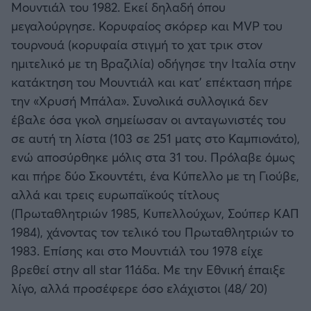
Μουντιάλ του 1982. Εκεί δηλαδή όπου
μεγαλούργησε. Κορυφαίος σκόρερ και MVP του
τουρνουά (κορυφαία στιγμή το χατ τρικ στον
ημιτελικό με τη Βραζιλία) οδήγησε την Ιταλία στην
κατάκτηση του Μουντιάλ και κατ' επέκταση πήρε
την «Χρυσή Μπάλα». Συνολικά συλλογικά δεν
έβαλε όσα γκολ σημείωσαν οι ανταγωνιστές του
σε αυτή τη λίστα (103 σε 251 ματς στο Καμπιονάτο),
ενώ αποσύρθηκε μόλις στα 31 του. Πρόλαβε όμως
και πήρε δύο Σκουντέτι, ένα Κύπελλο με τη Γιούβε,
αλλά και τρεις ευρωπαϊκούς τίτλους
(Πρωταθλητριών 1985, Κυπελλούχων, Σούπερ ΚΑΠ
1984), χάνοντας τον τελικό του Πρωταθλητριών το
1983. Επίσης και στο Μουντιάλ του 1978 είχε
βρεθεί στην all star 11άδα. Με την Εθνική έπαιξε
λίγο, αλλά προσέφερε όσο ελάχιστοι (48/ 20)