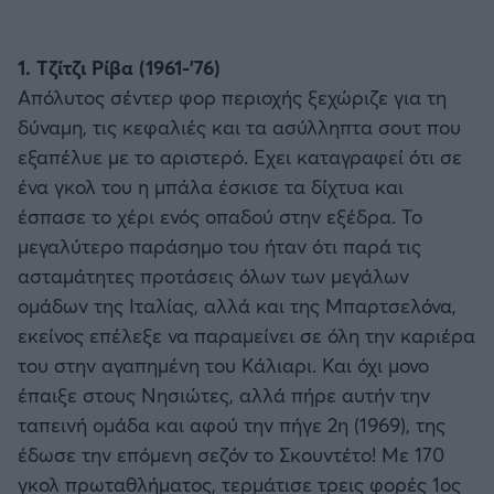
1. Τζίτζι Ρίβα (1961-'76)
Απόλυτος σέντερ φορ περιοχής ξεχώριζε για τη
δύναμη, τις κεφαλιές και τα ασύλληπτα σουτ που
εξαπέλυε με το αριστερό. Εχει καταγραφεί ότι σε
ένα γκολ του η μπάλα έσκισε τα δίχτυα και
έσπασε το χέρι ενός οπαδού στην εξέδρα. Το
μεγαλύτερο παράσημο του ήταν ότι παρά τις
ασταμάτητες προτάσεις όλων των μεγάλων
ομάδων της Ιταλίας, αλλά και της Μπαρτσελόνα,
εκείνος επέλεξε να παραμείνει σε όλη την καριέρα
του στην αγαπημένη του Κάλιαρι. Και όχι μονο
έπαιξε στους Νησιώτες, αλλά πήρε αυτήν την
ταπεινή ομάδα και αφού την πήγε 2η (1969), της
έδωσε την επόμενη σεζόν το Σκουντέτο! Με 170
γκολ πρωταθλήματος, τερμάτισε τρεις φορές 1ος