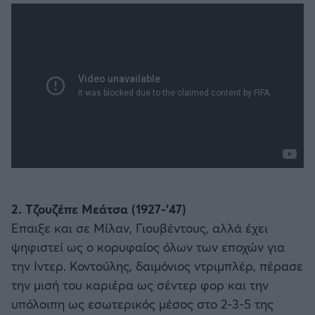
2. Τζουζέπε Μεάτσα (1927-'47)
Επαιξε και σε Μίλαν, Γιουβέντους, αλλά έχει
ψηφιστεί ως ο κορυφαίος όλων των εποχών για
την Ιντερ. Κοντούλης, δαιμόνιος ντριμπλέρ, πέρασε
την μισή του καριέρα ως σέντερ φορ και την
υπόλοιπη ως εσωτερικός μέσος στο 2-3-5 της