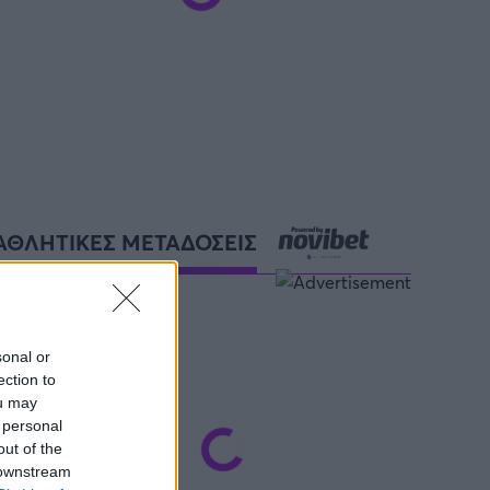
ΑΘΛΗΤΙΚΕΣ ΜΕΤΑΔΟΣΕΙΣ
sonal or
ection to
ou may
 personal
out of the
 downstream