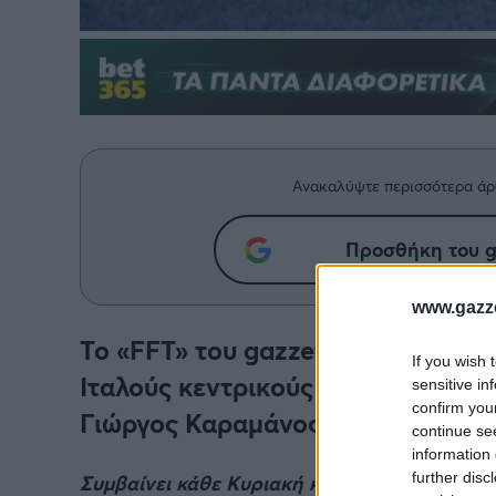
Ανακαλύψτε περισσότερα άρ
Προσθήκη του g
www.gazze
Το «FFT» του gazzetta.gr φτιάχνει
If you wish 
Ιταλούς κεντρικούς μέσους όλων 
sensitive in
confirm you
Γιώργος Καραμάνος.
continue se
information 
further disc
Συμβαίνει κάθε Κυριακή και μέχρι να ολοκληρ