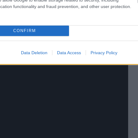
 βρέθηκε στην 2η θέση στο Μουντιάλ του 1970.
cation functionality and fraud prevention, and other user protection.
CONFIRM
Data Deletion
Data Access
Privacy Policy