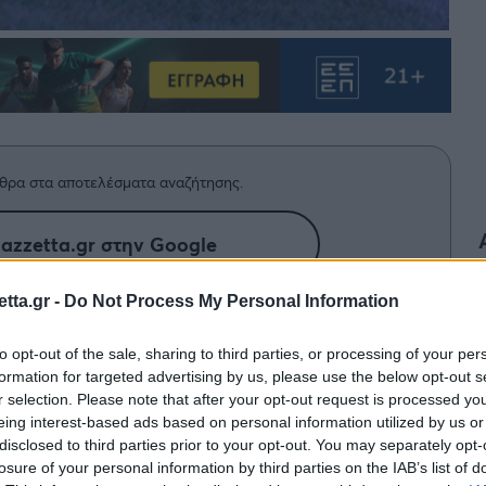
θρα στα αποτελέσματα αναζήτησης.
azzetta.gr στην Google
tta.gr -
Do Not Process My Personal Information
 τη λίστα με τους 10 σπουδαιότερους
to opt-out of the sale, sharing to third parties, or processing of your per
των εποχών. Το countdown στήνει ο
formation for targeted advertising by us, please use the below opt-out s
r selection. Please note that after your opt-out request is processed y
eing interest-based ads based on personal information utilized by us or
disclosed to third parties prior to your opt-out. You may separately opt-
losure of your personal information by third parties on the IAB’s list of
ωθούν οι θέσεις (τέρμα, άμυνα, κέντρο, επίθεση).