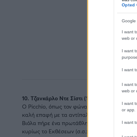
Opted 
Google 
I want t
web or d
I want t
purpose
I want 
I want t
web or d
10. Τζανκάρλο Ντε Σίστι (1957-'71)
I want t
Ο Picchio, όπως τον φώναζαν χαϊδευτικά, ήτα
or app.
καλή επαφή με τα αντίπαλα δίχτυα. Μοίρασε 
Βιόλα πήρε ένα πρωτάθλημα και ένα Κύπελλο
I want t
κυρίως το Εκθέσεων (σ.σ.: πρόγονος του UEFA)
I want t