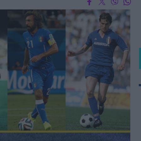
 PORTUGAL BETCLIC
Α' Εθνική Γυναικών