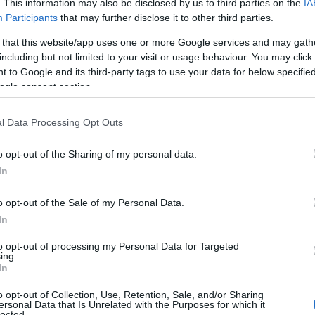
. This information may also be disclosed by us to third parties on the
IA
ρυφαίους στα μεγάλα πρωταθλήματα. Ποιοι, πως,
Participants
that may further disclose it to other third parties.
 καριέρας, η προσφορά, οι μαρτυρίες (για τους πιο
 that this website/app uses one or more Google services and may gath
υμε δει). Η αντίστροφη μέτρηση είναι φυσικά
including but not limited to your visit or usage behaviour. You may click 
 θα μπορούσε να έχει τη δική του διαφορετική
 to Google and its third-party tags to use your data for below specifi
 όλα διαφωνήστε: καταγράψτε τις επιλογές σας με
ogle consent section.
 και ποδοσφαιρικά...
l Data Processing Opt Outs
 έχει πάρει το Καμπιονάτο. Αφού ξεκινήσαμε με
o opt-out of the Sharing of my personal data.
γιους αμυντικούς
, sτους
σέντερ μπακ
, σειρά
In
o opt-out of the Sale of my Personal Data.
 box 8άρια και deep-lying playmakers. Ειδικά για
In
(την μεθεπόμενη Κυριακή) με τα 10άρια που
to opt-out of processing my Personal Data for Targeted
) και εκεί πιστέψτε μας, θα γίνει μεγάλη... σφαγή!
ing.
In
o opt-out of Collection, Use, Retention, Sale, and/or Sharing
ersonal Data that Is Unrelated with the Purposes for which it
lected.