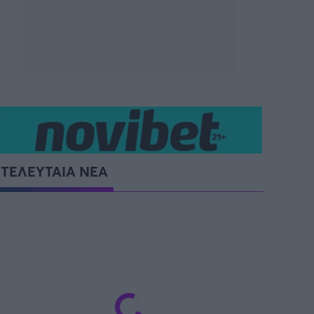
SUPER CUP Ελλάδας
ΤΕΛΕΥΤΑΙΑ ΝΕΑ