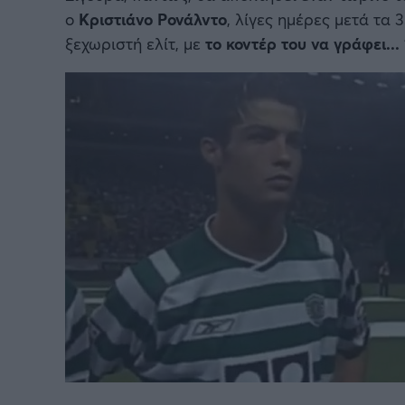
ο
Κριστιάνο Ρονάλντο
, λίγες ημέρες μετά τα 
ξεχωριστή ελίτ, με
το κοντέρ του να γράφει...