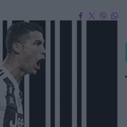
 PORTUGAL BETCLIC
Α' Εθνική Γυναικών