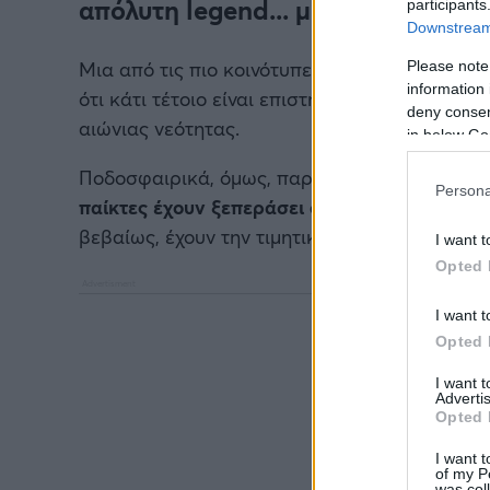
απόλυτη legend... μηχανή.
participants
Downstream 
Μια από τις πιο κοινότυπες ευχές στον εορτάζο
Please note
information 
ότι κάτι τέτοιο είναι επιστημονικά αδύνατο, μ
deny consent
αιώνιας νεότητας.
in below Go
Ποδοσφαιρικά, όμως, παρ' ότι σπάνιο, δεν εί
Persona
παίκτες έχουν ξεπεράσει στην καριέρα τους τ
βεβαίως, έχουν την τιμητική τους, αφού συνή
I want t
Opted 
I want t
Opted 
I want 
Advertis
Opted 
I want t
of my P
was col