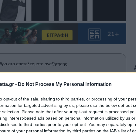
θρα στα αποτελέσματα αναζήτησης.
azzetta.gr στην Google
tta.gr -
Do Not Process My Personal Information
to opt-out of the sale, sharing to third parties, or processing of your per
formation for targeted advertising by us, please use the below opt-out s
ερα, καταρρίπτει όλα τα ρεκόρ
r selection. Please note that after your opt-out request is processed y
ιάνο Ρονάλντο θέλει ακόμα ένα για να
eing interest-based ads based on personal information utilized by us or
disclosed to third parties prior to your opt-out. You may separately opt-
ριέρα του, αποδεικνύοντας ότι είναι η
losure of your personal information by third parties on the IAB’s list of