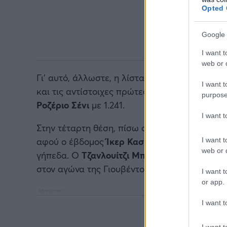
Opted 
Google 
I want t
web or d
Γι' αυτό, άλλωστε, η λίστα των 25 περιλαμβά
I want t
και τις αντίστοιχες πρώτες θέσεις: Ο Άγγλος
purpose
Ροζέριο Σένι
με 1.241.
I want 
Στην τέταρτη θέση, πίσω από τον
Τσάβι
(1.14
αφού ο έβδομος
Ίκερ Κασίγιας
(1.092)
ανακοίν
I want t
web or d
γήπεδα. Ο
Τζανλουίτζι Μπουφόν
έχει 1.122 μ
στον αγώνα της Γιουβέντους στην έδρα της Σ
I want t
or app.
I want t
I want t