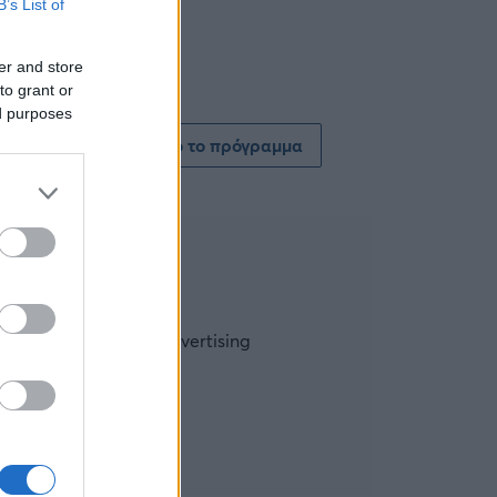
B’s List of
er and store
to grant or
ed purposes
Δείτε όλο το πρόγραμμα