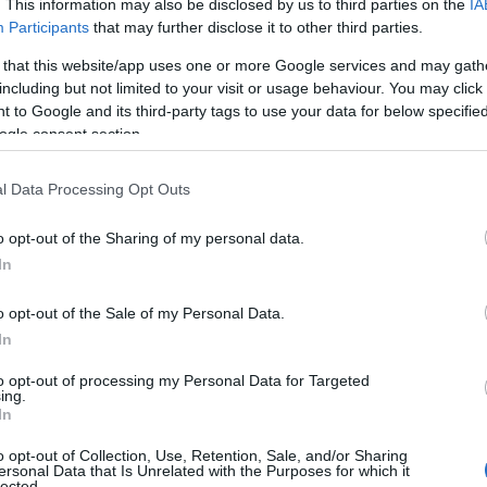
. This information may also be disclosed by us to third parties on the
IA
Participants
that may further disclose it to other third parties.
ντα τα γενέθλια του είναι «να τα χιλιάσεις», παρ'
 that this website/app uses one or more Google services and may gath
including but not limited to your visit or usage behaviour. You may click 
έχρι τουλάχιστον να εφευρεθεί το ελιξήριο της
 to Google and its third-party tags to use your data for below specifi
ogle consent section.
ναι απίθανο. Με βάση τα επίσημα στοιχεία,
25
l Data Processing Opt Outs
α χίλια επίσημα παιχνίδια
. Οι τερματοφύλακες,
θως η καριέρα τους διαρκεί περισσότερο.
o opt-out of the Sharing of my personal data.
In
o opt-out of the Sale of my Personal Data.
In
to opt-out of processing my Personal Data for Targeted
ing.
In
o opt-out of Collection, Use, Retention, Sale, and/or Sharing
ersonal Data that Is Unrelated with the Purposes for which it
lected.