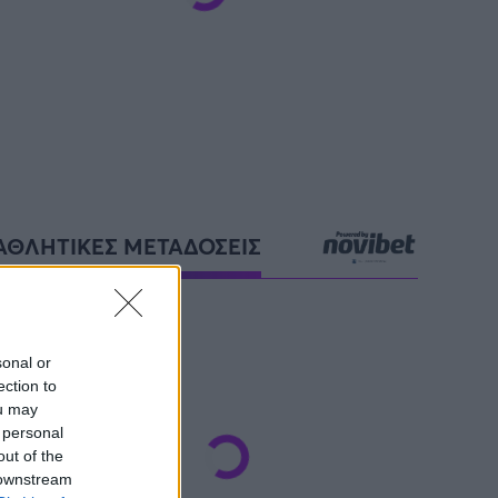
ΑΘΛΗΤΙΚΕΣ ΜΕΤΑΔΟΣΕΙΣ
sonal or
ection to
ou may
 personal
out of the
 downstream