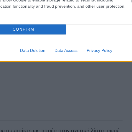
cation functionality and fraud prevention, and other user protection.
CONFIRM
Data Deletion
Data Access
Privacy Policy
του συμπαίκτη ως παρέα στην σχετική λίστα, αφού