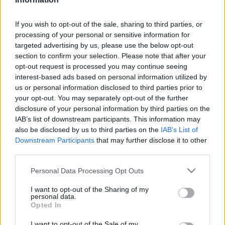
Οδηγός F1
CEV Cup
Τεχνολογία
Παναγιώτης Δαλαταριώφ
Κολύμβηση
ΑΘΛΗΤΙΚΕΣ ΜΕΤΑΔΟΣΕΙΣ
Bundesliga
EuroCup
GMotion WRC
Ολοκληρώθηκε
1
2
3
Α
Υγεία
Challenge Cup
Ανδρέας Δημάτος
If you wish to opt-out of the sale, sharing to third parties, or
Μπιτς Βόλεϊ
Ligue 1
7
Mundobasket
ANI
6
7
-
2
GMotion MotoGP
LIVE SCORE
Showbiz
processing of your personal or sensitive information for
Αντώνης Καλκαβούρας
5
4
6
-
0
SUN
Ιστιοπλοΐα
Basketaki
targeted advertising by us, please use the below opt-out
Εθνική Ελλάδος
GWOMEN
Αντώνης Καρπετόπουλος
section to confirm your selection. Please note that after your
Eurobasket
Κωπηλασία
Μουντιάλ 2026
opt-out request is processed you may continue seeing
Δημήτρης Κατσιώνης
ΑΘΛΗΤΙΚΗ ΗΧΩ
Ξιφασκία
interest-based ads based on personal information utilized by
Wyscout Analysis
Γιώργος Κούβαρης
us or personal information disclosed to third parties prior to
ΕΚΠΟΜΠΕΣ
Σκοποβολή
Ευρώπη
Κώστας Νικολακόπουλος
your opt-out. You may separately opt-out of the further
Ολοκληρωση κανονικης διαρκειας
GALACTICOS BY INTERWETTEN
disclosure of your personal information by third parties on the
Κόσμος
Πάλη
ΟΜΑΔΕΣ
Γιάννης Πάλλας
5
3
IAB’s list of downstream participants. This information may
GAZZ FLOOR BY NOVIBET
Μπρέικ Πόντοι
Νίκος Παπαδογιάννης
Τάε κβον ντο
also be disclosed by us to third parties on the
IAB’s List of
ΑΕΚ
PODCASTS
ANI
SUN
POLE POSITION BY ALLWYN
Γιώργος Σακελλαρίου
Downstream Participants
that may further disclose it to other
Τζούντο
ΣΠΛΙΤ
OLD SCHOOL
GAZZETTA ACTS
third parties.
Γιάννης Σερέτης
Ολυμπιακός
Πινγκ - πονγκ
Transfer Stories
ΜΕΤΑΒΙΒΑΣΗ BY NOVIBET
Gazzetta For Her
Please note that this website/app uses one or more Google
Σταύρος Σουντουλίδης
Personal Data Processing Opt Outs
GAZZETTA SPECIALS
gMotion
Μαχητικά Αθλήματα
services and may gather and store information including but
Θέμα Ισότητας
Δημήτρης Τομαράς
ΠΑΟΚ
Unique
not limited to your visit or usage behaviour. You may click to
I want to opt-out of the Sharing of my
Πυγμαχία
Για τον Αλέξανδρο
personal data.
Γιώργος Τσακίρης
grant or deny consent to Google and its third-party tags to
Wyscout Analysis
Opted In
ΖΩΝΤΑΝΑ
STANDINGS
Άρση Βαρών
#GiatonAlki
use your data for below specified purposes in below Google
Παναθηναϊκός
Μιχάλης Τσαμπάς
InStat Analysis
consent section.
I want to opt-out of the Sale of my