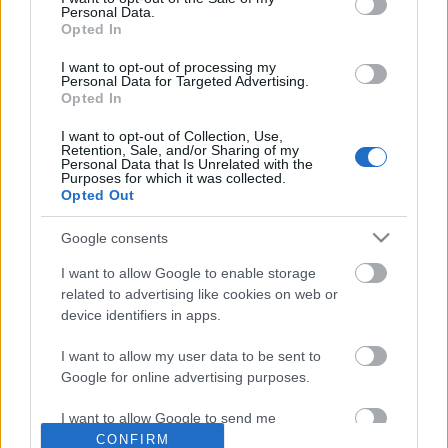
Η μητρότητα στον πάγκο
Δημήτρης Τσορμπατζόγλου
Συνεντεύξεις
Personal Data.
Άρης
Opted In
Μεγάλη μου Αγάπη
I want to opt-out of processing my
Μια Ιστορία από την Πόλη
Personal Data for Targeted Advertising.
Λεβαδειακός
Opted In
ΟΦΗ
I want to opt-out of Collection, Use,
Retention, Sale, and/or Sharing of my
Personal Data that Is Unrelated with the
Purposes for which it was collected.
Βόλος
Opted Out
Το σύνολο του περιεχομένου και των υπηρεσιών του gazzetta.gr
Google consents
Ατρόμητος Αθηνών
διατίθεται στους επισκέπτες αυστηρά για προσωπική χρήση.
Απαγορεύεται η χρήση ή επανεκπομπή του, σε οποιοδήποτε μέσο,
I want to allow Google to enable storage
μετά ή άνευ επεξεργασίας, χωρίς γραπτή άδεια του εκδότη.
related to advertising like cookies on web or
Κηφισιά
device identifiers in apps.
ΑΘΛΗΜΑΤΑ
ΠΕΡΙΣΣΟΤΕΡΑ
Αστέρας Τρίπολης
I want to allow my user data to be sent to
Google for online advertising purposes.
Ποδόσφαιρο
Πρωτοσέλιδα
Παναιτωλικός
Μπάσκετ
gMotion
I want to allow Google to send me
personalized advertising.
CONFIRM
Βόλεϊ
Plus