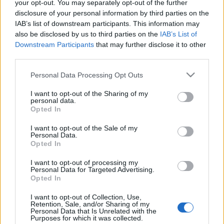
Η μητρότητα στον πάγκο
Δημήτρης Τσορμπατζόγλου
your opt-out. You may separately opt-out of the further
Συνεντεύξεις
disclosure of your personal information by third parties on the
Άρης
Μεγάλη μου Αγάπη
IAB’s list of downstream participants. This information may
Μια Ιστορία από την Πόλη
also be disclosed by us to third parties on the
IAB’s List of
Λεβαδειακός
Downstream Participants
that may further disclose it to other
third parties.
ΟΦΗ
Please note that this website/app uses one or more Google
Personal Data Processing Opt Outs
services and may gather and store information including but
not limited to your visit or usage behaviour. You may click to
I want to opt-out of the Sharing of my
Βόλος
personal data.
grant or deny consent to Google and its third-party tags to
Opted In
use your data for below specified purposes in below Google
Ατρόμητος Αθηνών
consent section.
I want to opt-out of the Sale of my
Personal Data.
Opted In
Κηφισιά
I want to opt-out of processing my
Personal Data for Targeted Advertising.
Αστέρας Τρίπολης
Opted In
I want to opt-out of Collection, Use,
Παναιτωλικός
Retention, Sale, and/or Sharing of my
Personal Data that Is Unrelated with the
Purposes for which it was collected.