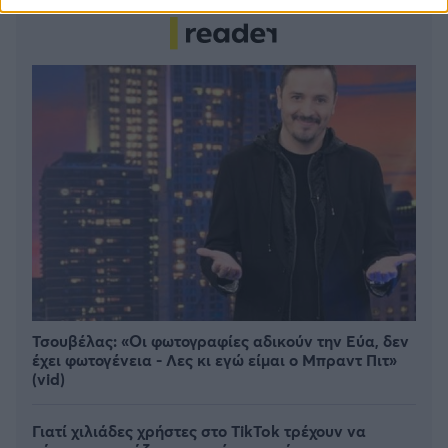
Τσουβέλας: «Οι φωτογραφίες αδικούν την Εύα, δεν
έχει φωτογένεια - Λες κι εγώ είμαι ο Μπραντ Πιτ»
(vid)
Γιατί χιλιάδες χρήστες στο TikTok τρέχουν να