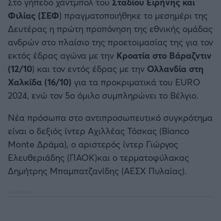
Στο γήπεδο χάντμπολ του
Σταδίου Ειρήνης και
Καλαμάτα
Φιλίας (ΣΕΦ
) πραγματοποιήθηκε το μεσημέρι της
Δευτέρας η πρώτη προπόνηση της εθνικής ομάδας
Ηρακλής
ανδρών στο πλαίσιο της προετοιμασίας της για τον
εκτός έδρας αγώνα με την
Κροατία στο Βάραζντιν
Μπαρτσελόνα
(12/10
) και τον εντός έδρας με την
Ολλανδία στη
Χαλκίδα (16/10)
για τα προκριματικά του ΕURO
Ρεάλ Μαδρίτης
2024, ενώ τον 5ο όμιλο συμπληρώνει το Βέλγιο.
Ατλέτικο Μαδρίτης
Νέα πρόσωπα στο αντιπροσωπευτικό συγκρότημα
είναι ο δεξιός ίντερ Αχιλλέας Τόσκας (Βianco
Μάντσεστερ Γιουνάιτεντ
Monte Δράμα), ο αριστερός ίντερ Γιώργος
Ελευθεριάδης (ΠΑΟΚ)και ο τερματοφύλακας
Μάντσεστερ Σίτι
Δημήτρης Μπαμπατζανίδης (ΑΕΣΧ Πυλαίας).
Λίβερπουλ
Τσέλσι