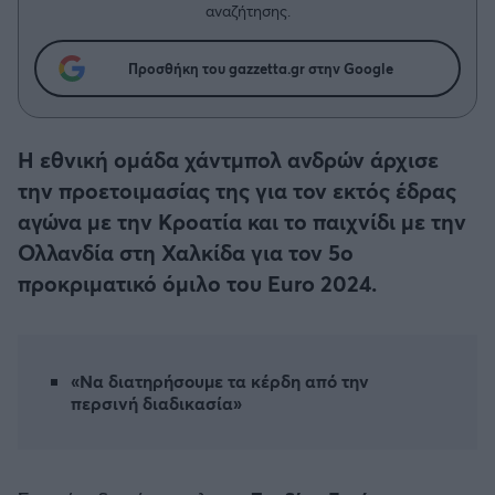
Η μητρότητα στον πάγκο
Δημήτρης Τσορμπατζόγλου
αναζήτησης.
Συνεντεύξεις
Άρης
Μεγάλη μου Αγάπη
Προσθήκη του gazzetta.gr στην Google
Μια Ιστορία από την Πόλη
Λεβαδειακός
ΟΦΗ
Η εθνική ομάδα χάντμπολ ανδρών άρχισε
την προετοιμασίας της για τον εκτός έδρας
Βόλος
αγώνα με την Κροατία και το παιχνίδι με την
Ολλανδία στη Χαλκίδα για τον 5ο
Ατρόμητος Αθηνών
προκριματικό όμιλο του Euro 2024.
Κηφισιά
«Να διατηρήσουμε τα κέρδη από την
Αστέρας Τρίπολης
περσινή διαδικασία»
Παναιτωλικός