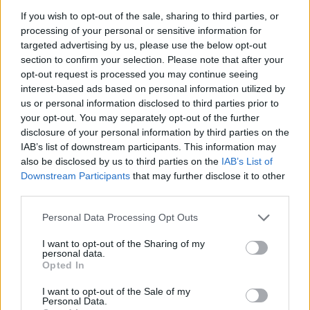
If you wish to opt-out of the sale, sharing to third parties, or
processing of your personal or sensitive information for
targeted advertising by us, please use the below opt-out
ΔΙΑΒΑΣΕ ΑΚΟΜΗ:
section to confirm your selection. Please note that after your
opt-out request is processed you may continue seeing
Μαυροβούνιο - Ελλάδα 33-25: Το όνειρο του Παγκοσμίου
interest-based ads based on personal information utilized by
έσβησε στην Ποντγκόριτσα (vids)
us or personal information disclosed to third parties prior to
your opt-out. You may separately opt-out of the further
Μάλλιος: Κορυφαίος σκόρερ στα προκριματικά για το
disclosure of your personal information by third parties on the
παγκόσμιο πρωτάθλημα 2023
IAB’s list of downstream participants. This information may
also be disclosed by us to third parties on the
IAB’s List of
Οι πλουσιότεροι ιδιοκτήτες ομάδων παγκοσμίως: Πάνω
Downstream Participants
that may further disclose it to other
από τον Φλορεντίνο Πέρεθ ο Βαγγέλης Μαρινάκης
third parties.
Please note that this website/app uses one or more Google
Personal Data Processing Opt Outs
services and may gather and store information including but
not limited to your visit or usage behaviour. You may click to
I want to opt-out of the Sharing of my
personal data.
grant or deny consent to Google and its third-party tags to
Opted In
use your data for below specified purposes in below Google
Για να προσθέσεις το σχόλιο
consent section.
I want to opt-out of the Sale of my
Personal Data.
σου πρέπει να συνδεθείς