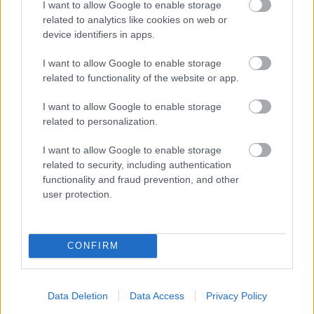
I want to allow Google to enable storage
related to analytics like cookies on web or
device identifiers in apps.
I want to allow Google to enable storage
related to functionality of the website or app.
I want to allow Google to enable storage
related to personalization.
I want to allow Google to enable storage
related to security, including authentication
Πέρα από τη Λισαβόνα: 10 μαγευτικοί προορισμοί
functionality and fraud prevention, and other
της Πορτογαλίας
user protection.
Το καλά κρυμμένο μυστικό της Κρήτης: Το φαράγγι
των Αγίων και η μαγευτική παραλία στο Λιβυκό
CONFIRM
6 γραφικά χωριά των Κυκλάδων που αξίζει να
ανακαλύψετε
Data Deletion
Data Access
Privacy Policy