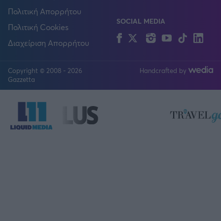
Πολιτική Απορρήτου
SOCIAL MEDIA
Πολιτική Cookies
Facebook
Twitter
Instagram
YouTube
TikTok
Lin
Διαχείριση Απορρήτου
Copyright © 2008 - 2026
Handcrafted by
FOLLOW US
Gazzetta