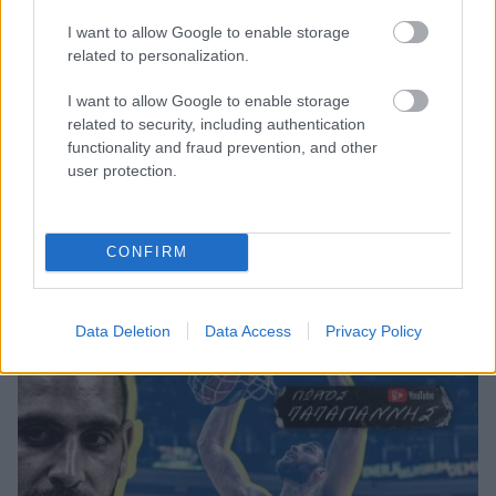
I want to allow Google to enable storage
related to personalization.
I want to allow Google to enable storage
related to security, including authentication
functionality and fraud prevention, and other
user protection.
Εγινε πάλι καλός ο Αταμάν, έχει θέμα ο Ολυμπιακός,
CONFIRM
"ξύλο" για τα Φιλαράκια
Data Deletion
Data Access
Privacy Policy