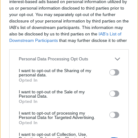
interest-based ads based on personal information utilized by
Καλαμάτα
us or personal information disclosed to third parties prior to
your opt-out. You may separately opt-out of the further
Ηρακλής
disclosure of your personal information by third parties on the
IAB’s list of downstream participants. This information may
also be disclosed by us to third parties on the
IAB’s List of
Μπαρτσελόνα
Downstream Participants
that may further disclose it to other
Θα βρίσκεται ο Γιάννης στο Προολυμπιακό;
third parties.
Ρεάλ Μαδρίτης
Please note that this website/app uses one or more Google
Personal Data Processing Opt Outs
services and may gather and store information including but
Ατλέτικο Μαδρίτης
not limited to your visit or usage behaviour. You may click to
I want to opt-out of the Sharing of my
personal data.
grant or deny consent to Google and its third-party tags to
Opted In
use your data for below specified purposes in below Google
Μάντσεστερ Γιουνάιτεντ
consent section.
I want to opt-out of the Sale of my
Personal Data.
Opted In
Μάντσεστερ Σίτι
I want to opt-out of processing my
Personal Data for Targeted Advertising.
Λίβερπουλ
Opted In
I want to opt-out of Collection, Use,
Τσέλσι