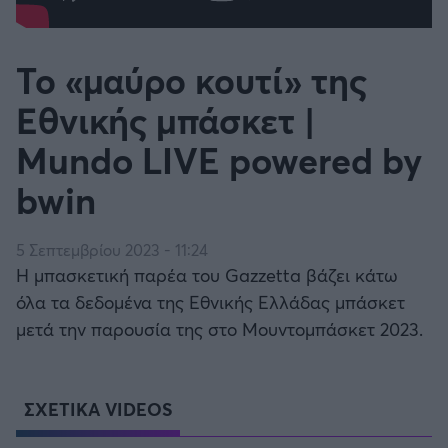
Οδηγός F1
CEV Cup
Τεχνολογία
Παναγιώτης Δαλαταριώφ
Κολύμβηση
ΑΘΛΗΤΙΚΕΣ ΜΕΤΑΔΟΣΕΙΣ
Bundesliga
EuroCup
GMotion WRC
Υγεία
Challenge Cup
Ανδρέας Δημάτος
Μπιτς Βόλεϊ
Ligue 1
Mundobasket
GMotion MotoGP
LIVE SCORE
Το «μαύρο κουτί» της
Showbiz
Αντώνης Καλκαβούρας
Ιστιοπλοΐα
Basketaki
Εθνική Ελλάδος
GWOMEN
Εθνικής μπάσκετ |
Αντώνης Καρπετόπουλος
Eurobasket
Κωπηλασία
Μουντιάλ 2026
Δημήτρης Κατσιώνης
ΑΘΛΗΤΙΚΗ ΗΧΩ
Mundo LIVE powered by
Ξιφασκία
Wyscout Analysis
Γιώργος Κούβαρης
ΕΚΠΟΜΠΕΣ
bwin
Σκοποβολή
Ευρώπη
Κώστας Νικολακόπουλος
GALACTICOS BY INTERWETTEN
Κόσμος
Πάλη
ΟΜΑΔΕΣ
Γιάννης Πάλλας
GAZZ FLOOR BY NOVIBET
5 Σεπτεμβρίου 2023 - 11:24
Νίκος Παπαδογιάννης
Τάε κβον ντο
ΑΕΚ
PODCASTS
POLE POSITION BY ALLWYN
Η μπασκετική παρέα του Gazzetta βάζει κάτω
Γιώργος Σακελλαρίου
Τζούντο
ΣΠΛΙΤ
όλα τα δεδομένα της Εθνικής Ελλάδας μπάσκετ
OLD SCHOOL
GAZZETTA ACTS
Γιάννης Σερέτης
Ολυμπιακός
Πινγκ - πονγκ
Transfer Stories
μετά την παρουσία της στο Μουντομπάσκετ 2023.
ΜΕΤΑΒΙΒΑΣΗ BY NOVIBET
Gazzetta For Her
Σταύρος Σουντουλίδης
GAZZETTA SPECIALS
gMotion
Μαχητικά Αθλήματα
Θέμα Ισότητας
Δημήτρης Τομαράς
ΠΑΟΚ
Unique
Πυγμαχία
Για τον Αλέξανδρο
Γιώργος Τσακίρης
Wyscout Analysis
ΣΧΕΤΙΚΑ VIDEOS
Άρση Βαρών
#GiatonAlki
Παναθηναϊκός
Μιχάλης Τσαμπάς
InStat Analysis