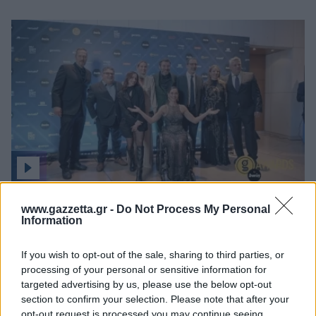
Η μητρότητα στον πάγκο
Δημήτρης Τσορμπατζόγλου
Συνεντεύξεις
Άρης
Μεγάλη μου Αγάπη
Μια Ιστορία από την Πόλη
Λεβαδειακός
ΟΦΗ
Βόλος
Ατρόμητος Αθηνών
Όλα όσα ζήσαμε στα Gazzetta Awards 2023
www.gazzetta.gr -
Do Not Process My Personal
Κηφισιά
Information
Αστέρας Τρίπολης
If you wish to opt-out of the sale, sharing to third parties, or
processing of your personal or sensitive information for
targeted advertising by us, please use the below opt-out
Παναιτωλικός
section to confirm your selection. Please note that after your
opt-out request is processed you may continue seeing