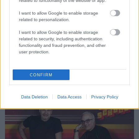
related to functionality of the website or app.
I want to allow Google to enable storage
related to personalization.
I want to allow Google to enable storage
related to security, including authentication
functionality and fraud prevention, and other
user protection.
Επιτυχία η ελπίδα πως θα προκριθούν και οι 4
CONFIRM
ελληνικές ομάδες
Data Deletion
Data Access
Privacy Policy