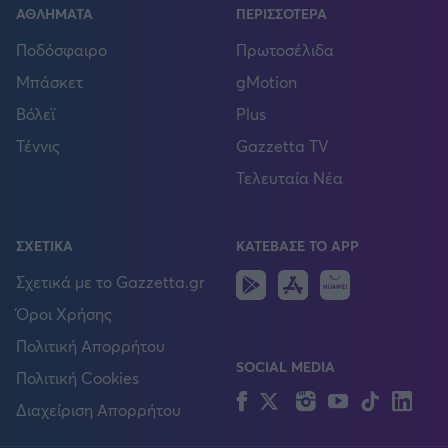
ΑΘΛΗΜΑΤΑ
ΠΕΡΙΣΣΟΤΕΡΑ
Ποδόσφαιρο
Πρωτοσέλιδα
Μπάσκετ
gMotion
Βόλεϊ
Plus
Τέννις
Gazzetta TV
Τελευταία Νέα
ΣΧΕΤΙΚΑ
ΚΑΤΕΒΑΣΕ ΤΟ APP
Android
IOS
Huawei
Σχετικά με το Gazzetta.gr
Όροι Χρήσης
Πολιτική Απορρήτου
SOCIAL MEDIA
Πολιτική Cookies
Facebook
Twitter
Instagram
YouTube
TikTok
Lin
Διαχείριση Απορρήτου