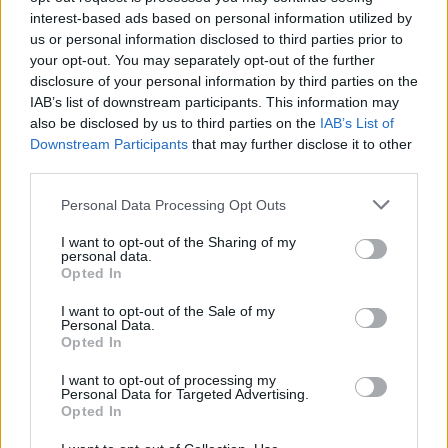
Καλαμάτα
interest-based ads based on personal information utilized by
us or personal information disclosed to third parties prior to
your opt-out. You may separately opt-out of the further
Ηρακλής
disclosure of your personal information by third parties on the
IAB’s list of downstream participants. This information may
Μπαρτσελόνα
also be disclosed by us to third parties on the
IAB’s List of
Downstream Participants
that may further disclose it to other
Με τον Γιώργο Τζαβέλλα στην «έδρα» του:
third parties.
Απαντήσεις για όλα!
Ρεάλ Μαδρίτης
Please note that this website/app uses one or more Google
Personal Data Processing Opt Outs
services and may gather and store information including but
Ατλέτικο Μαδρίτης
not limited to your visit or usage behaviour. You may click to
I want to opt-out of the Sharing of my
personal data.
grant or deny consent to Google and its third-party tags to
Opted In
Μάντσεστερ Γιουνάιτεντ
use your data for below specified purposes in below Google
consent section.
I want to opt-out of the Sale of my
Personal Data.
Μάντσεστερ Σίτι
Opted In
I want to opt-out of processing my
Λίβερπουλ
Personal Data for Targeted Advertising.
Opted In
Τσέλσι