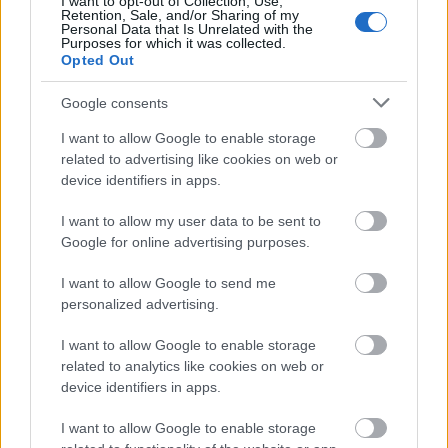
I want to opt-out of Collection, Use,
Retention, Sale, and/or Sharing of my
Ματσούκας: «Έχασα τον “αδερφό“ μου από καρκίνο
Personal Data that Is Unrelated with the
Purposes for which it was collected.
και δεν ενδιαφέρθηκε κανείς»
Άρσεναλ
Opted Out
Google consents
Γιουβέντους
I want to allow Google to enable storage
Μίλαν
related to advertising like cookies on web or
device identifiers in apps.
Ίντερ
I want to allow my user data to be sent to
Google for online advertising purposes.
Μπάγερν Μονάχου
I want to allow Google to send me
personalized advertising.
Παρί Σεν Ζερμέν
I want to allow Google to enable storage
Ο Λουτσέσκου που θυμίζει... Ιωαννίδη και ο
related to analytics like cookies on web or
Παπαγιάννης που βρήκε την υγειά του
device identifiers in apps.
I want to allow Google to enable storage