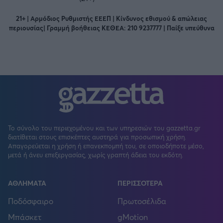
21+ | Αρμόδιος Ρυθμιστής ΕΕΕΠ | Κίνδυνος εθισμού & απώλειας
περιουσίας| Γραμμή βοήθειας ΚΕΘΕΑ: 210 9237777 | Παίξε υπεύθυνα
Το σύνολο του περιεχομένου και των υπηρεσιών του gazzetta.gr
διατίθεται στους επισκέπτες αυστηρά για προσωπική χρήση.
Απαγορεύεται η χρήση ή επανεκπομπή του, σε οποιοδήποτε μέσο,
μετά ή άνευ επεξεργασίας, χωρίς γραπτή άδεια του εκδότη.
ΑΘΛΗΜΑΤΑ
ΠΕΡΙΣΣΟΤΕΡΑ
Ποδόσφαιρο
Πρωτοσέλιδα
Μπάσκετ
gMotion