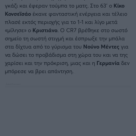
γκάζι και έφεραν τούμπα το ματς. Στο 63' ο
Κίκο
Κονσεϊσάο
έκανε φανταστική ενέργεια και τέλειο
πλασέ εκτός περιοχής για το 1-1 και λίγο μετά
«μίλησε» ο
Κριστιάνο
. Ο CR7 βρέθηκε στο σωστό
σημείο τη σωστή στιγμή και έσπρωξε την μπάλα
στα δίχτυα από το γύρισμα του
Νούνο
Μέντες
για
να δώσει το προβάδισμα στη χώρα του και να της
χαρίσει και την πρόκριση, μιας και η
Γερμανία
δεν
μπόρεσε να βρει απάντηση.