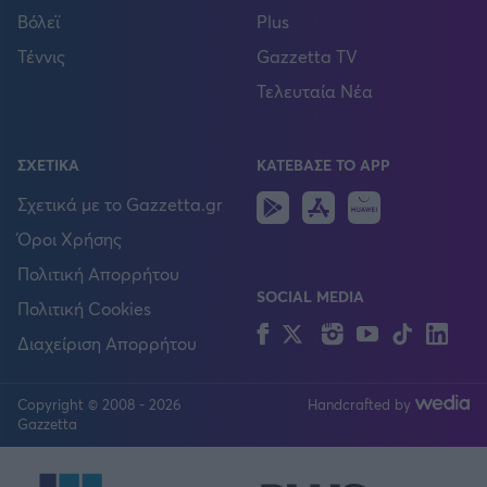
Βόλεϊ
Plus
Τέννις
Gazzetta TV
Τελευταία Νέα
ΣΧΕΤΙΚΑ
ΚΑΤΕΒΑΣΕ ΤΟ APP
Android
IOS
Huawei
Σχετικά με το Gazzetta.gr
Όροι Χρήσης
Πολιτική Απορρήτου
SOCIAL MEDIA
Πολιτική Cookies
Facebook
Twitter
Instagram
YouTube
TikTok
Lin
Διαχείριση Απορρήτου
Copyright © 2008 - 2026
Handcrafted by
FOLLOW US
Gazzetta