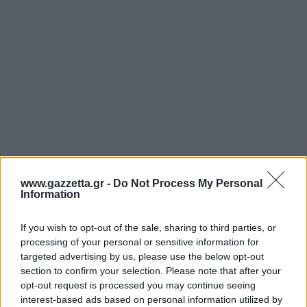
www.gazzetta.gr -
Do Not Process My Personal
Information
If you wish to opt-out of the sale, sharing to third parties, or
processing of your personal or sensitive information for
targeted advertising by us, please use the below opt-out
section to confirm your selection. Please note that after your
opt-out request is processed you may continue seeing
interest-based ads based on personal information utilized by