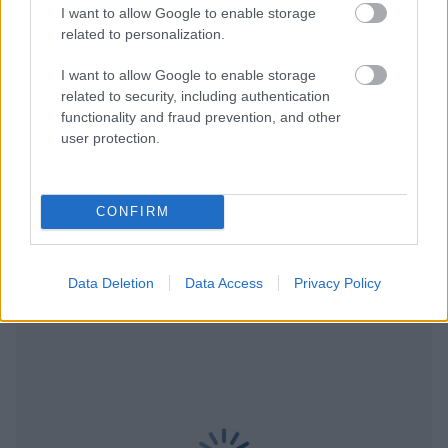
Tags:
ΚΡΙΣΤΙΑΝΟ ΡΟΝΑΛΝΤΟ
2
I want to allow Google to enable storage
related to personalization.
I want to allow Google to enable storage
related to security, including authentication
functionality and fraud prevention, and other
user protection.
Για να προσθέσεις το σχόλιο
σου πρέπει να συνδεθείς
στο my gazzetta!
CONFIRM
Εγγραφή
Σύνδεση
Data Deletion
Data Access
Privacy Policy