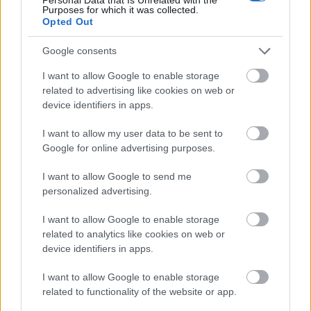
επικαιρότητας. Μάθε για όλους τους
live αγώνες σήμερα
Purposes for which it was collected.
και δες τις
αθλητικές μεταδόσεις
της ημέρας και της
Opted Out
εβδομάδας μέσα από το υπερπλήρες Πρόγραμμα TV του
Google consents
Gazzetta. Ακολούθησέ μας και στο
Google News
.
I want to allow Google to enable storage
related to advertising like cookies on web or
device identifiers in apps.
ΔΙΑΒΑΣΕ ΑΚΟΜΗ:
I want to allow my user data to be sent to
Η FIFA επιταχύνει τις διαδικασίες για Moυντιάλ 64
Google for online advertising purposes.
ομάδων!
I want to allow Google to send me
Βόμβα στη FIFA: Παραιτήθηκε ο κορυφαίος σύμβουλος
personalized advertising.
του Ινφαντίνο
I want to allow Google to enable storage
Ο Ινφαντίνο οδηγεί το Μουντιάλ σε κρίση και το
related to analytics like cookies on web or
μποϊκοτάζ γίνεται πιθανό σενάριο
device identifiers in apps.
I want to allow Google to enable storage
related to functionality of the website or app.